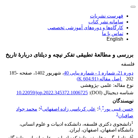
فهرست نشریات
سامانه نشر کتاب
کارگاه‌ها و دوره‌های آموزشی تخصصی
تماس با ما
English
بررسی و مطالعۀ تطبیقی تفکر نیچه و دیلتای دربارۀ تاریخ
فلسفه
دوره 21، شماره 1 - شماره پیاپی 40
، شهریور 1402
، صفحه
185-
202
اصل مقاله (
604.91 K
)
نوع مقاله: علمی -پژوهشی
شناسه دیجیتال (DOI):
10.22059/jop.2022.345372.1006725
نویسندگان
2
1
*
حسن غیبی پور
؛
علی کرباسی زاده اصفهانی
؛
محمد جواد
3
صافیان
1
دانشجوی دکتری فلسفه، دانشکده ادبیات و علوم انسانی،
دانشگاه اصفهان، اصفهان، ایران.
2
استادیار گروه فلسفه، دانشکده ادبیات و علوم انسانی، دانشگاه