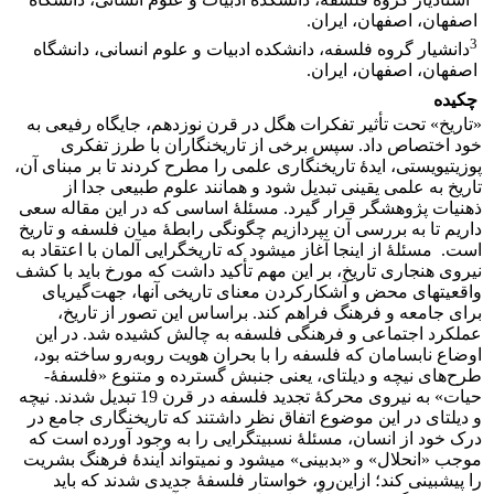
اصفهان، اصفهان، ایران.
3
دانشیار گروه فلسفه، دانشکده ادبیات و علوم انسانی، دانشگاه
اصفهان، اصفهان، ایران.
چکیده
«تاریخ» تحت تأثیر تفکرات هگل در قرن نوزدهم، جایگاه رفیعی به
خود اختصاص داد. سپس برخی از تاریخ­نگاران با طرز تفکری
پوزیتیویستی، ایدۀ تاریخ­نگاری علمی را مطرح کردند تا بر مبنای آن،
تاریخ به علمی یقینی تبدیل شود و همانند علوم طبیعی جدا از
ذهنیات پژوهشگر قرار گیرد. مسئلۀ اساسی که در این مقاله سعی
داریم تا به بررسی آن بپردازیم چگونگی رابطۀ میان فلسفه و تاریخ
است. مسئلۀ از اینجا آغاز می­شود که تاریخ­گرایی آلمان با اعتقاد به
نیروی هنجاری تاریخ، بر این مهم تأکید داشت که مورخ باید با کشف
واقعیت­های محض و آشکارکردن معنای تاریخی آنها، جهت‌گیری­ای
برای جامعه و فرهنگ فراهم کند. براساس این تصور از تاریخ،
عملکرد اجتماعی و فرهنگی فلسفه به چالش ­کشیده ­شد. در این
اوضاع نابسامان که فلسفه را با بحران هویت روبه‌رو ساخته بود،
طرح‌های نیچه و دیلتای، یعنی جنبش گسترده و متنوع «فلسفۀ­
حیات» به نیروی محرکۀ­ تجدید فلسفه در قرن 19 تبدیل شدند. نیچه
و دیلتای در این موضوع اتفاق نظر داشتند که تاریخ­نگاری جامع در
درک خود از انسان، مسئلۀ­ نسبیت­گرایی را به وجود آورده است که
موجب «انحلال» و «بدبینی» می­شود و نمی­تواند آیندۀ فرهنگ بشریت
را پیش­بینی کند؛ ازاین‌رو، خواستار فلسفۀ جدیدی شدند که باید