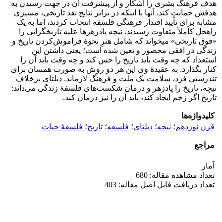
هدف فرهنگ بشری را آشکار و از پیشرفت آن در جهت رسیدن به
هدفش حمایت کند. آنها با اینکه در برابر نتایج نقد تاریخی، مسیری
مشابه برای تأیید اقتدار فرهنگی فلسفه انتخاب کردند، اما به یک
راه­حل کاملاً متفاوت رسیدند. نیچه پادزهرها علیه تاریخ­گرایی را
«فوق تاریخی» می­خواند که شامل هنرِ نحوۀ­ فراموش‌کردن تاریخ و
زندگی در افقی محصور و تعین شده است؛ یعنی داشتن این
استعداد که چه وقت باید تاریخ را حس کند و چه وقت باید آن را
کنار بگذارد. به عقیدۀ وی این هر دو روش به صورت همسان برای
تندرستی فرد، سلامت یک ملت و فرهنگ لازم­اند. دیلتای برخلاف
نیچه، تاریخ را پادزهر و درمان شکست‌های فلسفۀ­ زندگی می‌داند:
تاریخ اگر زخم ایجاد کند، باید آن را نیز درمان کند.
کلیدواژه‌ها
قرن نوزدهم
؛
نیچه
؛
دیلتای
؛
فلسفه
؛
تاریخ
؛
فلسفۀ حیات
مراجع
آمار
تعداد مشاهده مقاله: 680
تعداد دریافت فایل اصل مقاله: 403