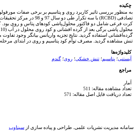
چکیده
تصادفی (RCBD) با سه ت
تنش مشاهده گردید. مصرف توأم کود پتاسیم و روی در ابتدای مرحله آبستنی در مقایسه با شاهد، عملکرد دانه (5/4 د
کلیدواژه‌ها
آبستنی
؛
پتاسیم
؛
تنش خشکی
؛
روی
؛
گندم
مراجع
آمار
تعداد مشاهده مقاله: 511
تعداد دریافت فایل اصل مقاله: 571
سامانه مدیریت نشریات علمی.
طراحی و پیاده سازی از
سیناوب