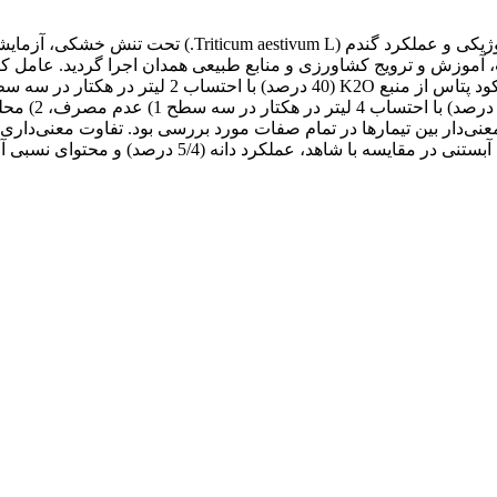
به منظور بررسی تاثیر کاربرد روی و پتاسیم بر برخی صفات 
کرار طی دو سال 97 و 98 در مرکز تحقیقات، آموزش و ترویج کشاورزی و منابع طبیعی همدا
رصد) و محتوای نسبی آب برگ (8/5 درصد) را در شرایط تنش افزایش داد.