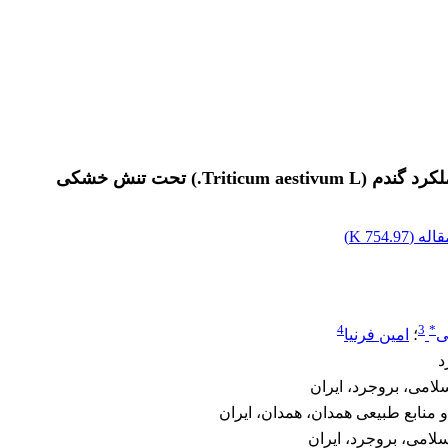
T.) تحت تنش خشکی
اله (
754.97 K
)
4
3
*
ی
؛
امین فرنیا
لامی، بروجرد، ایران
 منابع طبیعی همدان، همدان، ایران
سلامی، بروجرد، ایران