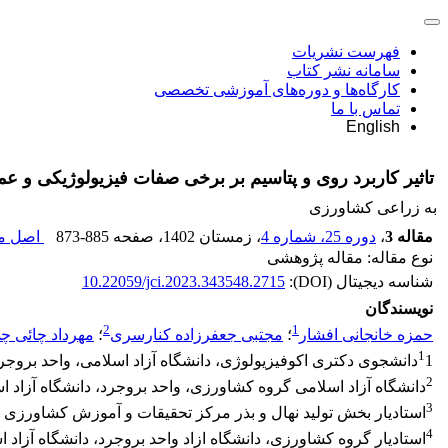
فهرست نشریات
سامانه نشر کتاب
کارگاه‌ها و دوره‌های آموزشی تخصصی
تماس با ما
English
تاثیر کاربرد روی و پتاسیم بر برخی صفات فیزیولوژیکی و عملکرد گندم (riticum aestivum L
به زراعی کشاورزی
مقاله 3
،
دوره 25، شماره 4
، زمستان 1402
، صفحه
873-885
اصل مق
نوع مقاله: مقاله پژوهشی
شناسه دیجیتال (DOI):
10.22059/jci.2023.343548.2715
نویسندگان
2
1
حمزه خانجانی افشار
؛
مجتبی جعفرزاده کنارسری
؛
مهرداد چائی چ
1
1دانشجوی دکتری اکوفیزیولوژی، دانشگاه آزاد اسلامی، واحد بروجرد
2
دانشگاه آزاد اسلامی گروه کشاورزی، واحد بروجرد، دانشگاه آزاد اس
3
استادیار بخش تولید نهال و بذر مرکز تحقیقات و آموزش کشاورزی و
4
استادیار گروه کشاورزی، دانشگاه ازاد واحد بروجرد، دانشگاه آزاد ا