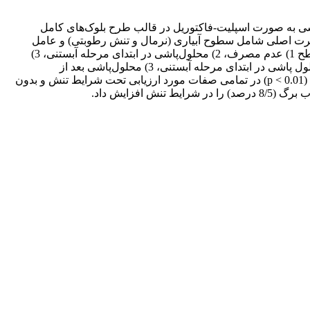
مورفولوژیکی و عملکرد گندم (Triticum aestivum L.) تحت تنش خشکی، آزمایشی به صورت اسپلیت-فاکتوریل در قالب طرح بلوک‌های کامل
ن اجرا گردید. عامل کرت اصلی شامل سطوح آبیاری (نرمال و تنش رطوبتی) و عامل
کرت فرعی شامل دو فاکتور محلول‌پاشی کودهای پتاس و روی بود. کود پتاس از منبع K2O (40 درصد) با احتساب 2 لیتر در هکتار در سه سطح 1) عدم مصرف، 2) محلول‌پاشی در ابتدای مرحله آبستنی، 3)
محلول پاشی برگی بعد از گرده افشانی و کود روی محلول در آب (10 درصد) با احتساب 4 لیتر در هکتار در سه سطح 1) عدم مصرف، 2) محلول پاشی در ابتدای مرحله آبستنی، 3) محلول‌پاشی بعد از
گرده‌افشانی استفاده گردید. نتایج تجزیه واریانس بیانگر وجود تفاوت معنی‌دار بین تیمارها در تمام صفات مورد بررسی بود. تفاوت معنی‌داری (p < 0.01) در تمامی صفات مورد ارزیابی تحت شرایط تنش و بدون