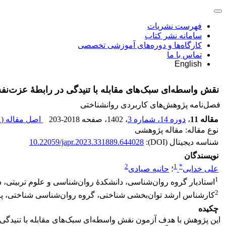
فهرست نشریات
سامانه نشر کتاب
کارگاه‌ها و دوره‌های آموزشی تخصصی
تماس با ما
English
نقش واسطه‌ای سبک‌های مقابله با تنیدگی در رابطۀ عزت‌ن
فصل‌نامه پژوهش‌های کاربردی روانشناختی
مقاله 11
،
دوره 14، شماره 3
، 1402
، صفحه
203-2018
اصل مقاله (
M
نوع مقاله: مقاله پژوهشی
شناسه دیجیتال (DOI):
10.22059/japr.2023.331889.644028
نویسندگان
2
1
*
علی خدایی
؛
حانیه صیادی
1
استادیار گروه روان‌شناسی، دانشکدۀ روان‌شناسی و علوم تربیتی، دان
2
کارشناس ارشد توان‌بخشی شناختی، گروه روان‌شناسی شناختی، پژو
چکیده
این پژوهش با هدف آزمون نقش واسطه‌ای سبک‌های مقابله با تنیدگی 