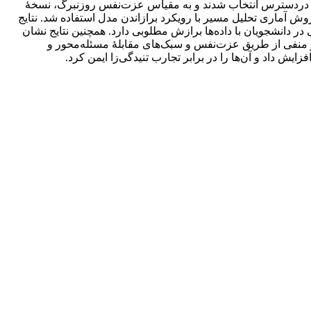
یلی 1397-1396، تعداد 300 دانشجو (150 دختر و 150 پسر) به روش نمونه‌گیری دردسترس انتخاب شدند و به مقیاس عزت‌نفس روزنبرگ، نسخۀ
ش آماری تحلیل مسیر با رویکرد برازاندن مدل استفاده شد. نتایج
هیجانی در دانشجویان با داده‌ها برازش مطلوبی دارد. همچنین نتایج نشان
 و در آن به‌ترتیب 36 درصد و 47 درصد از واریانس عواطف مثبت و منفی از طریق عزت‌نفس و سبک‌های مقابلۀ مسئله‌محور و
ش داد و آن‌ها را در برابر تجارب تنیدگی‌زا ایمن کرد.