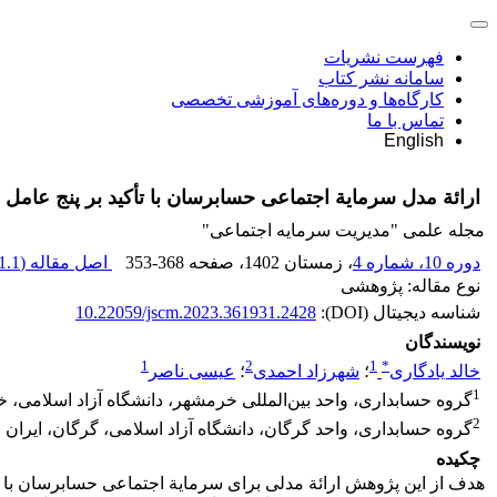
فهرست نشریات
سامانه نشر کتاب
کارگاه‌ها و دوره‌های آموزشی تخصصی
تماس با ما
English
ارائة مدل سرمایة اجتماعی حسابرسان با تأکید بر پنج عام
مجله علمی "مدیریت سرمایه اجتماعی"
دوره 10، شماره 4
، زمستان 1402
، صفحه
353-368
اصل مقاله (
1.1 M
نوع مقاله: پژوهشی
شناسه دیجیتال (DOI):
10.22059/jscm.2023.361931.2428
نویسندگان
1
2
1
*
خالد یادگاری
؛
شهرزاد احمدی
؛
عیسی ناصر
1
گروه حسابداری، واحد بین‌المللی خرمشهر، دانشگاه آزاد اسلامی، 
2
گروه حسابداری، واحد گرگان، دانشگاه آزاد اسلامی، گرگان، ایران
چکیده