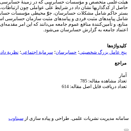
هیئت‌علمی متخصص و مؤسسات حسابرسی که در زمینۀ حسابرسی صاحب‌ن
حاصل از کدگذاری‏ها نشان داد در شرایط ‌علّی عواملی چون ارتبا
بستر حاکم شامل مشکلات حسابرسان، جوّ‌ّ محیطی مؤسسات حسابرسی،
شامل پیامدهای مثبت فردی و پیامدهای مثبت سازمان حسابرسی است؛ 
منابع، و تأمین‌کنندة منافع عموم جامعه می‌دانند که این امر مق
اعتماد جامعه به گزارش حسابرسان ‌می‌شود.
کلیدواژه‌ها
پنج عامل بزرگ شخصیتی
؛
حسابرسان
؛
سرمایة اجتماعی
؛
نظریة داده‌
مراجع
آمار
تعداد مشاهده مقاله: 785
تعداد دریافت فایل اصل مقاله: 614
سامانه مدیریت نشریات علمی.
طراحی و پیاده سازی از
سیناوب