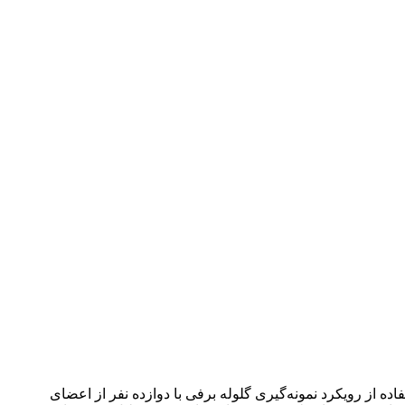
ارائة مدلی برای سرمایة اجتماعی حسابرسان با تأکید بر پنج عامل بزرگ شخصیتی بود. بدین منظور در سال 1402 با استفاده از رویکرد نمونه‌گیری گلوله برفی با دوازده نفر از اعضای