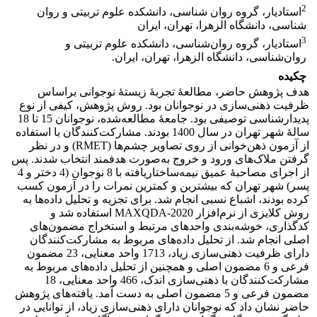
2
استادیار، گروه روان شناسی، دانشکده علوم تربیتی و روان
شناسی، دانشگاه الزهرا، تهران، ایران
3
استادیار، گروه روان‌شناسی، دانشکده علوم تربیتی و
روان‌شناسی، دانشگاه الزهرا، تهران، ایران.
چکیده
هدف پژوهش حاضر، مطالعۀ تجربۀ زیستۀ نوجوانی براساس
ظرفیت ذهنی‌سازی در نوجوانان بود. روش پژوهش، کیفی از نوع
پدیدارشناسی توصیفی بود. جامعۀ مطالعه‌شده، نوجوانان 15 تا 18
سالۀ شهر تهران در سال 1400 بودند. مشارکت‌کنندگان با استفاده
از آزمون ذهن‌خوانی از روی تصاویر چشم‌ها (RMET) و در نظر
گرفتن ملاک‌های ورود و خروج به‌صورت هدفمند انتخاب شدند. پس
از اجرای مصاحبۀ عمیق نیمه‌ساختاریافته با 8 نوجوان (4 دختر و 4
پسر) شهر تهران که بیشترین و کمترین نمرات را در آزمون کسب
کرده بودند، اشباع نسبی انجام شد. برای تجزیه و تحلیل داده‌ها به
روش کلایزی از نرم‌افزار MAXQDA-2020 استفاده شد و
کدگذاری، خوشه‌بندی واحدهای مرتبط و استخراج مضمون‌های
اصلی انجام شد. از تحلیل داده‌های مربوط به مشارکت‌کنندگان
دارای ظرفیت ذهنی‌سازی زیاد، 1713 واحد معنایی، 23 مضمون
فرعی و 6 مضمون اصلی و همچنین از تحلیل داده‌های مربوط به
مشارکت‌کنندگان با ذهنی‌سازی اندک، 466 واحد معنایی، 18
مضمون فرعی و 5 مضمون اصلی به دست آمد. یافته‌های پژوهش
حاضر نشان داد که نوجوانان دارای ذهنی‌سازی زیاد، از توانایی در