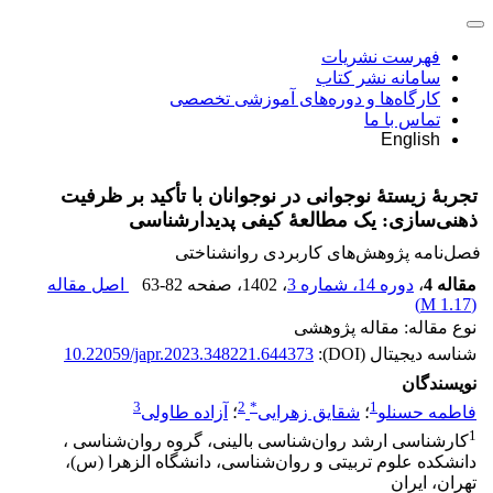
فهرست نشریات
سامانه نشر کتاب
کارگاه‌ها و دوره‌های آموزشی تخصصی
تماس با ما
English
تجربۀ زیستۀ نوجوانی در نوجوانان با تأکید بر ظرفیت
ذهنی‌سازی: یک مطالعۀ کیفی پدیدارشناسی
فصل‌نامه پژوهش‌های کاربردی روانشناختی
مقاله 4
،
دوره 14، شماره 3
، 1402
، صفحه
63-82
اصل مقاله
)
1.17 M
(
نوع مقاله: مقاله پژوهشی
شناسه دیجیتال (DOI):
10.22059/japr.2023.348221.644373
نویسندگان
3
2
*
1
فاطمه حسنلو
؛
شقایق زهرایی
؛
آزاده طاولی
1
کارشناسی ارشد روان‌شناسی بالینی، گروه روان‌شناسی ،
دانشکده علوم تربیتی و روان‌شناسی، دانشگاه الزهرا (س)،
تهران، ایران