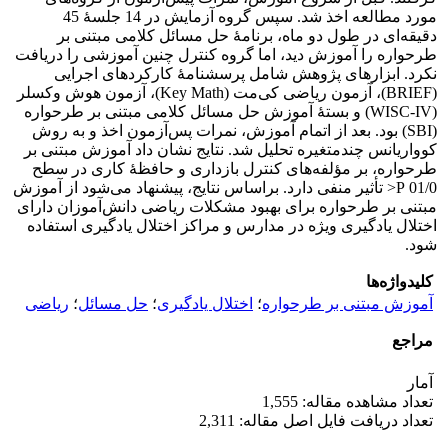
مورد مطالعه اخذ شد. سپس گروه آزمایش در 14 جلسۀ 45
دقیقه‌ای در طول دو ماه، برنامۀ حل مسائل کلامی مبتنی بر
طرحواره را آموزش دید، اما گروه کنترل چنین آموزشی را دریافت
نکرد. ابزارهای پژوهش شامل پرسشنامۀ کارکردهای اجرایی
(BRIEF)، آزمون ریاضی کی‌مت (Key Math)، آزمون هوش وکسلر
(WISC-IV) و بستۀ آموزش حل مسائل کلامی مبتنی بر طرحواره
(SBI) بود. بعد از اتمام آموزش، نمرات پس‌آزمون اخذ و به روش
کوواریانس چندمتغیره تحلیل شد. نتایج نشان داد آموزش مبتنی بر
طرحواره، بر مؤلفه‌های کنترل بازداری و حافظۀ کاری در سطح
01/0 P< تأثیر منفی دارد. براساس نتایج، پیشنهاد می‌شود از آموزش
مبتنی بر طرحواره برای بهبود مشکلات ریاضی دانش‌آموزان دارای
اختلال یادگیری ویژه در مدارس و مراکز اختلال یادگیری استفاده
شود.
کلیدواژه‌ها
آموزش مبتنی بر طرحواره
؛
اختلال یادگیری
؛
حل مسائل
؛
ریاضی
مراجع
آمار
تعداد مشاهده مقاله: 1,555
تعداد دریافت فایل اصل مقاله: 2,311