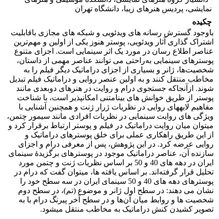
نمایشی، پردیس هنرهای زیبا، دانشگاه تهران
چکیده
باوجود گسترش رسانه­ های ویدئویی و شبکه­ های مجازی باقابلیت
اشتراک ­گذاری آثار ویدئویی، پوستر هنوز یکی از اولین و مهم‌ترین
عناصر اطلاع ­رسان در مورد یک اثر سینمایی است. اجزای متنوع
پوسترهای سینمایی به‌راحتی می ­توانند عناصر مهمی از داستان،
شخصیت‌ها، ژانر و بسیاری از اجزای دراماتیک دیگر فیلم را به
مخاطب منتقل کنند و به اولین عنصر روایی و دراماتیک فیلم تبدیل
شوند. ازآنجاکه جستجوی درام و روایت در هنرهای دوبعدی مانند
پوستر از طریق خوانش ­های بینامتنی امکان­پذیر است، با شناخت
مفاهیم لایه­های روایی در نظریات ژرار ژنت و همچنین آشنایی با
ویژگی­ های روایت سینمایی در نظریات افرادی مانند سیمور چتمن،
می­توان میان روایت دراماتیک در فیلم و پوستر ارتباط برقرار کرد و
از این طریق راهکاری عملی برای خلق پوسترهای دراماتیک و
روایی عرضه کرد. در این پژوهش، پس از معرفی درام و اجزای
سازنده آن، عناصر دراماتیک موجود در پوسترهای برگزیدۀ سینمای
ایران در دهه ­های 40 و 50 بر اساس نظریات ژنت و چتمن مورد
تحلیل قرار گرفته‌اند. بر اساس یافته­ ها، می­توان گفت که درام در
پوسترهای دهه­ های 40 و 50 سینمای ایران در سه سطح خود را
نشان می ­دهند: در سطح اول ژانر و موضوع (تم)، در سطح دوم
شخصیت­ ها و روابط میان آن‌ها و در سطح آخر پیرنگ درام با به
تصویر کشیدن کنش دراماتیک به مخاطب منتقل می­شود.