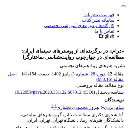
فهرست نشریات
سامانه نشر کتاب
کارگاه‌ها و دوره‌های آموزشی تخصصی
تماس با ما
English
«درام» در برگزیده‌ای از پوسترهای سینمای ایران:
مطالعه‌ای در چهارچوب روایت‌شناسی ساختارگرا
نشریه هنرهای زیبا: هنرهای تجسمی
مقاله 12
،
دوره 28، شماره 3
، پاییز 1402
، صفحه
141-154
اصل
مقاله (
3.16 M
)
نوع مقاله: مقاله پژوهشی
شناسه دیجیتال (DOI):
10.22059/jfava.2023.351122.667012
نویسندگان
2
*
1
سام ایزدی
؛
بهروز محمودی بختیاری
1
دانشجوی دکتری مطالعات تئاتر، گروه هنرهای نمایشی،
دانشکدگان هنرهای زیبا، دانشگاه تهران، تهران، ایران.
2
دانشیار گروه هنرهای نمایشی، دانشکده موسیقی و هنرهای