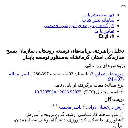
فهرست نشریات
سامانه نشر کتاب
کارگاه‌ها و دوره‌های آموزشی تخصصی
تماس با ما
English
تحلیل راهبردی برنامه‌های توسعه روستایی سازمان بسیج
سازندگی استان کرمانشاه به‌منظور توسعه پایدار
پژوهش های روستائی
دوره 14، شماره 2
، تابستان 1402
، صفحه
380-397
اصل مقاله
)
4.97 M
(
نوع مقاله: مقاله برگرفته از پایان نامه
شناسه دیجیتال (DOI):
10.22059/jrur.2023.92923
نویسندگان
2
*
1
آرش درخشان دَرابی
؛
یاسر محمدی
1
دانش‌آموخته کارشناسی ارشد، گروه ترویج و آموزش
کشاورزی، دانشکده کشاورزی، دانشگاه بوعلی سینا، همدان،
ایران.