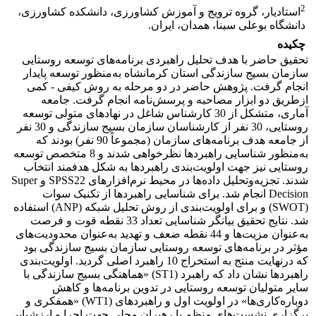
2
استادیار، گروه ترویج و آموزش کشاورزی، دانشکده کشاورزی،
دانشگاه بوعلی سینا، همدان، ایران.
چکیده
تحقیق حاضر با هدف تحلیل راهبردی برنامه‌های توسعه روستایی
سازمان بسیج سازندگی استان کرمانشاه به‌منظور توسعه پایدار
انجام گرفت. پژوهش حاضر در دو مرحله به روش کیفی - کمی
ازطریق دو ابزار مصاحبه و پرسش‌نامه انجام گرفت. جامعه
آماری، متشکل از 30 کارشناس شاغل در نهادهای متولی توسعه
روستایی، 30 نفر از کارشناسان سازمان بسیج سازندگی و 30 نفر
از جامعه هدف برنامه‌های سازمان (مجموعاً 90 نفر) بودند که
به‌منظور شناسایی راهبردها نظرخواهی شدند و 8 متخصص توسعه
روستایی نیز جهت اولویت‌بندی راهبردها به شکل هدفمند انتخاب
شدند. تجزیه‌وتحلیل داده‌ها در محیط نرم‌افزارهای SPSS22 و Super
Decision انجام شد. برای شناسایی راهبردها از تکنیک سوات
(SWOT) و برای اولویت‌بندی از روش تحلیل شبکه (ANP) استفاده
شد. نتایج تحقیق بیانگر شناسایی تعداد 33 نقطه قوت و فرصت
به‌عنوان مزیت‌ها و 44 نقطه ضعف و تهدید به‌عنوان محدودیت‌های
مؤثر در برنامه‌های توسعه روستایی سازمان بسیج سازندگی بود
که درنهایت منتج به استخراج 10 راهبرد اصلی گردید. اولویت‌بندی
راهبردها نشان داد که راهبرد (ST1) «هماهنگی بسیج سازندگی با
سایر متولیان توسعه روستایی در تدوین برنامه‌ها و کاهش
دوباره‌کاری‌ها» در اولویت اول و راهبردهای (WT1) «همفکری و
برگزاری نشست‌های منظم با رهبران محلی جهت اجرا و ارزشیابی