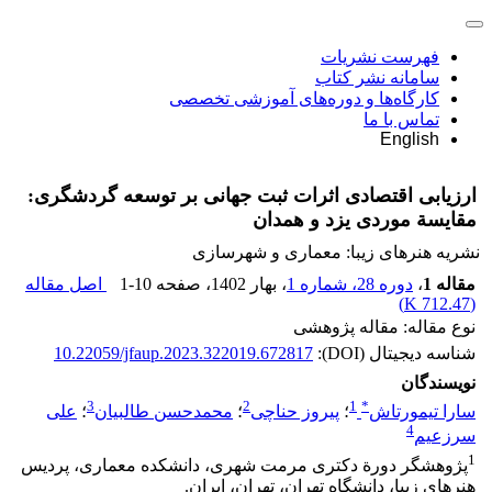
فهرست نشریات
سامانه نشر کتاب
کارگاه‌ها و دوره‌های آموزشی تخصصی
تماس با ما
English
ارزیابی اقتصادی اثرات ثبت جهانی بر توسعه گردشگری:
مقایسة موردی یزد و همدان
نشریه هنرهای زیبا: معماری و شهرسازی
مقاله 1
،
دوره 28، شماره 1
، بهار 1402
، صفحه
1-10
اصل مقاله
)
712.47 K
(
نوع مقاله: مقاله پژوهشی
شناسه دیجیتال (DOI):
10.22059/jfaup.2023.322019.672817
نویسندگان
3
2
1
*
سارا تیمورتاش
؛
پیروز حناچی
؛
محمدحسن طالبیان
؛
علی
4
سرزعیم
1
پژوهشگر دورة دکتری مرمت شهری، دانشکده معماری، پردیس
هنرهای زیبا، دانشگاه تهران، تهران، ایران.