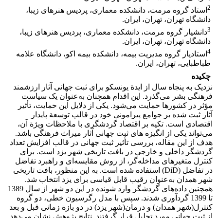
2
استاد گروه مرمت، دانشکده معماری، پردیس هنرهای زیبا،
دانشگاه تهران، تهران، ایران.
3
دانشیار گروه مرمت، دانشکده معماری، پردیس هنرهای زیبا،
دانشگاه تهران، تهران، ایران.
4
استادیار گروه مدیریت بیمه، دانشکده بیمه اکو، دانشگاه علامه
طباطبایی، تهران، ایران.
چکیده
نزدیک به پنجاه سال از ایدة یونسکو برای ثبت جهانی آثار ارزشمند
فرهنگی بشر می‌گذرد. این اقدام همچنان به‌عنوان یک سیاست
مؤثر در کشورها حمایت می‌شود. یکی از دلایل این حمایت، تأثیر
آثار ثبت شده بر جوامع پیرامونی خود در قالب توسعة پایدار
اقتصادی است. تکیه بر اقتصاد گردشگری با ملاحظات ویژة آن،
می‌تواند یکی از انگیزه های ثبت جهانی آثار میراث فرهنگی باشد.
هدف از این مقاله، بررسی تأثیر ثبت جهانی در قالب افزایش تعداد
گردشگر داخلی و خارجی در بافت تاریخی شهر یزد است. برای
کنترل متغیرهای مداخله‌گر، از روش مقایسه‌ای و راهبرد تفاضل
در تفاضل (DiD) استفاده شده است. به این منظور، بافت تاریخی
شهر همدان به‌عنوان رقیب قابل قیاسی برای یزد انتخاب شد.
همچنین داده‌های گردشگر وارد شونده در این دو شهر از سال 1389
تا 1399 گردآوری شدند. سپس با مدل رگرسیون خطی، دو گروه
کنترل(شهر همدان) و درمان(شهر یزد) در دو بازة زمانی قبل و بعد
از ثبت جهانی مورد تحلیل قرار گرفتند. نتایج پژوهش نشان می‌دهد