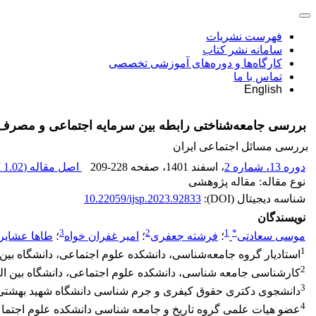
فهرست نشریات
سامانه نشر کتاب
کارگاه‌ها و دوره‌های آموزشی تخصصی
تماس با ما
English
بررسی جامعه‌شناختی رابطه بین سرمایه اجتماعی و مصرف مو
بررسی مسائل اجتماعی ایران
دوره 13، شماره 2
، اسفند 1401
، صفحه
209-228
اصل مقاله (
1.02 M
نوع مقاله: مقاله پژوهشی
شناسه دیجیتال (DOI):
10.22059/ijsp.2023.92833
نویسندگان
3
2
1
*
موسی سعادتی
؛
فرشته جعفری
؛
امیر غفران خواه
؛
طاها عشایر
1
استادیار گروه جامعه‌شناسی، دانشکده علوم اجتماعی، دانشگاه بین‌ا
2
کارشناسی جامعه شناسی، دانشکده علوم اجتماعی، دانشگاه بین المل
3
دانشجوی دکتری حقوق کیفری و جرم شناسی دانشگاه شهید بهشتی؛ 
4
عضو هیات علمی گروه تاریخ و جامعه شناسی دانشکده علوم اجتماعی 