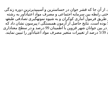
 از آن جا که قشر جوان در حساس­ترین و آسیب­پذیرترین دوره زندگی
ناختی رابطه بین سرمایه اجتماعی و مصرف مواد اعتیادآور به رشته
تحریر درآمده است. روش تحقیق پژوهش، از نوع پیمایشی است و جامعه آماری شامل کلیه جوانان شهر قزوین می­باشد که 384 نفر از آنان از طریق فرمول آماری کوکران و به شیوه نمونه­گیری تصادفی طبقه­
ای جهت گردآوری داده­ها انتخاب شدند. ابزار گرداوری اطلاعات پرسشنامه و نرم­افزار مورد نیاز جهت تجزیه و تحلیل آماری، نرم افزار SPSS بوده است. نتایج حاصل از آزمون همبستگی r پیرسون نشان داد که
رابطه سرمایه اجتماعی با تمامی مؤلفه­های مصرف مواد اعتیاد آور شامل مصرف سیگار، مصرف قلیان، مصرف مشروب و مصرف سیگار در بین جوانان شهر قزوین با اطمینان 99 درصد و در سطح معناداری