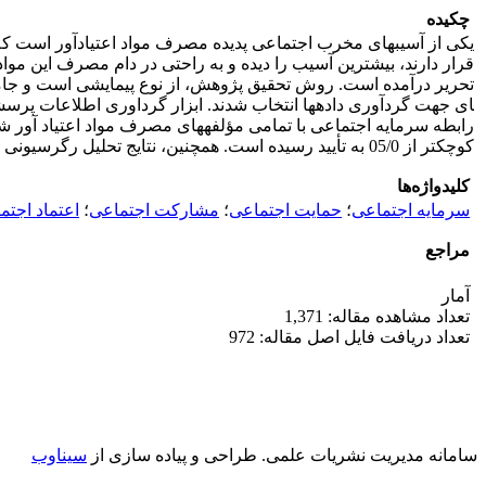
چکیده
یکی از آسیب­های مخرب اجتماعی پدیده مصرف مواد اعتیادآور است که م
قرار دارند، بیشترین آسیب را دیده و به راحتی در دام مصرف این موا
کوچکتر از 05/0 به تأیید رسیده است. همچنین، نتایج تحلیل رگرسیونی چند­متغیره نشان داد که متغیرهای حاضر در مدل رگرسیونی، توانسته­اند 5/39 درصد از تغییرات متغیر مصرف مواد اعتیادآور را تبیین نمایند.
کلیدواژه‌ها
سرمایه اجتماعی
؛
حمایت اجتماعی
؛
مشارکت اجتماعی
؛
اعتماد اجتم
مراجع
آمار
تعداد مشاهده مقاله: 1,371
تعداد دریافت فایل اصل مقاله: 972
سامانه مدیریت نشریات علمی.
طراحی و پیاده سازی از
سیناوب