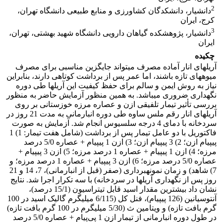
2
دانشیار، دانشکدگان کشاورزی و منابع طبیعی دانشگاه تهران،
کرج، ایران
3
دانشیار، پژوهشکده گیاهان دارویی دانشگاه شهید بهشتی، تهران،
ایران
چکیده
آریل­های انار آماده مصرف می­تواند جایگزین مناسبی برای مصرف
میوه­های تازه باشند، اما عمر پس از برداشت کوتاهی دارند، بنابراین
نیاز به روش ایمن و سالم برای حفظ کیفیت این آریل­ها طی دوره
نگهداری ضروری می­باشد. به همین منظور آزمایش حاضر به منظور
بررسی تأثیر تیمار تلفیقی ازن و عصاره مرزه خوزستانی بر روی
آریل­های انار رقم ملس ساوه طی دوره انبارمانی به مدت 21 روز در
سردخانه با دمای 4 درجه سلسیوس انجام شد. آزمایش به صورت
فاکتوریل با دو عامل تیمار پس از برداشت (شامل هفت تیمار: 1) 1
پی­پی­ام ازن؛ 2) 3 پی­پی­ام ازن؛ 3) ازن 1 پی­پی­ام + عصاره 5/0 درصد
مرزه؛ 4) ازن 1 پی­پی­ام + عصاره 1 درصد مرزه؛ 5) ازن 3 پی­پی­ام +
عصاره 5/0 درصد مرزه؛ 6) ازن 3 پی­پی­ام + عصاره 1 درصد مرزه؛ و
7) شاهد) و زمان نمونه­برداری (صفر (قبل از انبارمانی)، 7، 14 و 21
روز پس از نگهداری آریل­ها در سردخانه) با سه تکرار اجرا شد. نتایج
نشان داد بیشترین مقدار اسید قابل تیتراسیون (15/1 درصد)،
آنتوسیانین (126 پی­پی­ام)، فنل کل (6/115 میلی­گرم گالیک اسید در 100
گرم بافت تازه) و ویتامین ث (5/30 میلی­گرم در 100 گرم بافت تازه)
در طول دوره انبارمانی از تیمار ازن 1 پی‌پی­ام + عصاره 5/0 درصد