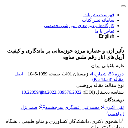
فهرست نشریات
سامانه نشر کتاب
کارگاه‌ها و دوره‌های آموزشی تخصصی
تماس با ما
English
تأثیر ازن و عصاره‌ مرزه خوزستانی بر ماندگاری و کیفیت
آریل‌های انار رقم ملس ساوه
علوم باغبانی ایران
دوره 53، شماره 4
، زمستان 1401
، صفحه
1045-1059
اصل
مقاله (
343.38 K
)
نوع مقاله: مقاله پژوهشی
شناسه دیجیتال (DOI):
10.22059/ijhs.2022.339576.2022
نویسندگان
2
*
1
تقی اکبری
؛
محمدعلی عسگری سرچشمه
؛
صمد نژاد
3
ابراهیمی
1
دانشجوی دکتری، دانشکدگان کشاورزی و منابع طبیعی دانشگاه
تهران، کرج، ایران