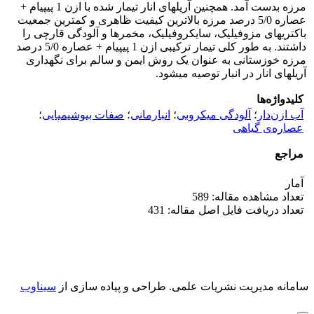
مرزه بدست آمد. همچنین آریل­های انار تیمار شده با ازن 1 پی­پی­ام +
عصاره 5/0 درصد مرزه بالاترین کیفیت ظاهری و کمترین جمعیت
باکتری­های مزوفیلیک، سایکروفیلیک، مخمرها و آلودگی قارچی را
داشتند. به طور کلی تیمار ترکیبی ازن 1 پی­پی­ام + عصاره 5/0 درصد
مرزه خوزستانی به عنوان یک روش ایمن و سالم برای نگهداری
آریل­های انار در انبار توصیه می­شود.
کلیدواژه‌ها
آب ازن‌دار
؛
آلودگی میکروبی
؛
انبارمانی
؛
صفات بیوشیمیایی
؛
عصاره‌ی گیاهی
مراجع
آمار
تعداد مشاهده مقاله: 589
تعداد دریافت فایل اصل مقاله: 431
سامانه مدیریت نشریات علمی.
طراحی و پیاده سازی از
سیناوب