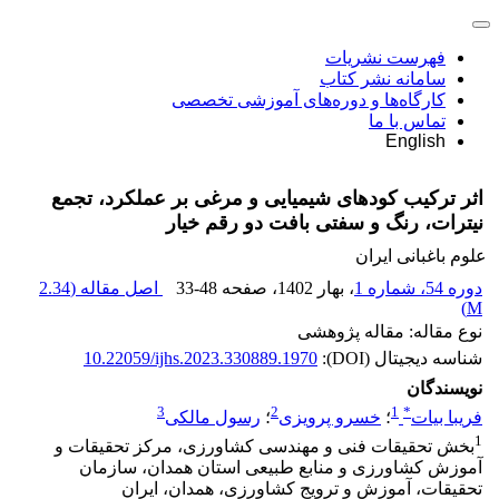
فهرست نشریات
سامانه نشر کتاب
کارگاه‌ها و دوره‌های آموزشی تخصصی
تماس با ما
English
اثر ترکیب کودهای شیمیایی و مرغی بر عملکرد، تجمع
نیترات، رنگ و سفتی بافت دو رقم خیار
علوم باغبانی ایران
دوره 54، شماره 1
، بهار 1402
، صفحه
33-48
اصل مقاله (
2.34
)
M
نوع مقاله: مقاله پژوهشی
شناسه دیجیتال (DOI):
10.22059/ijhs.2023.330889.1970
نویسندگان
3
2
1
*
فریبا بیات
؛
خسرو پرویزی
؛
رسول مالکی
1
بخش تحقیقات فنی و مهندسی کشاورزی، مرکز تحقیقات و
آموزش کشاورزی و منابع طبیعی استان همدان، سازمان
تحقیقات، آموزش و ترویج کشاورزی، همدان، ایران