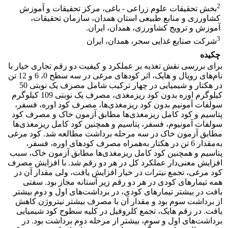
2
بخش تحقیقات علوم زراعی - باغی، مرکز تحقیقات و آموزش
کشاورزی و منابع طبیعی استان همدان، سازمان تحقیقات،
آموزش و ترویج کشاورزی، همدان، ایران.
3
شرکت صنایع غذایی سحر، همدان، ایران
چکیده
برای بررسی نقش تغذیه بر عملکرد و کیفیت دو رقم تجاری خیار با
نام‌های رویال و هایک، اثر کودهای مرغی در سه سطح 0، 6 و 12 تن
در هکتار و شیمیایی در چهار ترکیب شامل مصرف یک نوبتی 50
کیلوگرم اوره بدون کود ریزمغذی،‌ مصرف یک نوبتی 109 کیلوگرم
سولفات آمونیم بدون کود ریزمغذی‌ها، مصرف کود اوره، فسفر،
پتاسیم و کود کامل ریزمغذی‌ها مطابق آزمون خاک و مصرف کود
سولفات آمونیوم، فسفر، پتاسیم و همچنین کود کامل ریزمغذی‌ها
مطابق آزمون خاک در سه مرحله برداشت مطالعه شد. کود مرغی
به‌مقدار 6 تن در هکتار به‌همراه مصرف کودهای اوره، فسفر،
پتاسیم و همچنین کود کامل ریزمغذی‌ها مطابق آزمون خاک، سبب
افزایش معنی‌دار عملکرد کل در هر دو رقم شد. با افزایش مصرف
کود مرغی، تجمع نیترات در خیار افزایش یافت، ولی مقدار آن در
همه تیمارهای کودی در هر دو رقم زیر آستانه مجاز بود. سفتی
بافت در بیشتر تیمارهای کودی، در برداشت‌های اول و دوم بیشتر
از برداشت سوم بود و مقدار آن با مصرف بیشتر نیتروژن کاهش
یافت. در رقم هایک، تجمع کلروفیل در کلیه سطوح کود شیمیایی
برداشت‌های اول و سوم، بیشتر از مرحله دوم برداشت بود. در