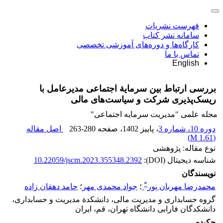
فهرست نشریات
سامانه نشر کتاب
کارگاه‌ها و دوره‌های آموزشی تخصصی
تماس با ما
English
بررسی ارتباط بین سرمایة اجتماعی مدیرعامل با
ریسک‌پذیری شرکت و سیاست‌های مالی
مجله علمی "مدیریت سرمایه اجتماعی"
دوره 10، شماره 3
، پاییز 1402
، صفحه
263-280
اصل مقاله
)
1.61 M
(
نوع مقاله: پژوهشی
شناسه دیجیتال (DOI):
10.22059/jscm.2023.355348.2392
نویسندگان
*
محمدرضا مهربان پور
؛
جواد محمدی مهر
؛
حامد دهقان زاده
گروه حسابداری و مدیریت مالی، دانشکدة مدیریت و حسابداری،
دانشکدگان فارابی دانشگاه تهران، قم، ایران
چکیده