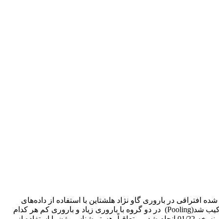
فتراقی در باروری گاو نژاد هلشتاین با استفاده از داده‌های
ترانسکریپتوم صورت گرفت. بدین منظور، در مجموع نمونه بافت جسم زرد 18 رأس گاو نژاد هلشتاین با نوبت زایش 2 به بالا که به‌صورت ترکیب شد(Pooling) در دو گروه با باروری زیاد و باروری کم هر کدام
در سه تکرار بیولوژیک تقسیم‌بندی شده بودند استفاده شد. تمامی مراحل آماده‌سازی توالی‌های خام و تجزیه و تحلیل آن‌ها در پلتفرم گالاکسی نسخه 01/22 انجام شد و متعاقباً، هستی‌شناسی ژن با استفاده از