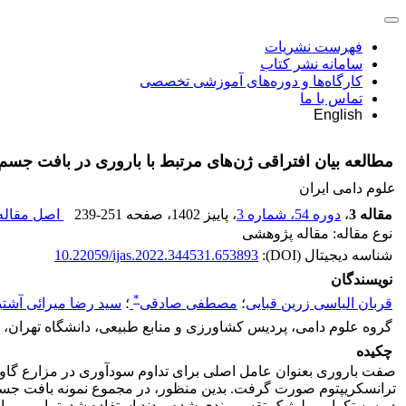
فهرست نشریات
سامانه نشر کتاب
کارگاه‌ها و دوره‌های آموزشی تخصصی
تماس با ما
English
مطالعه بیان افتراقی ژن‌های مرتبط با باروری در بافت جسم زرد گا
علوم دامی ایران
مقاله 3
،
دوره 54، شماره 3
، پاییز 1402
، صفحه
239-251
اصل مقاله 
نوع مقاله: مقاله پژوهشی
شناسه دیجیتال (DOI):
10.22059/ijas.2022.344531.653893
نویسندگان
*
قربان الیاسی زرین قبایی
؛
مصطفی صادقی
؛
سید رضا میرائی آشتی
گروه علوم دامی، پردیس کشاورزی و منابع طبیعی، دانشگاه تهران، ک
چکیده
صفت باروری بعنوان عامل اصلی برای تداوم سودآوری در مزارع گاو ش