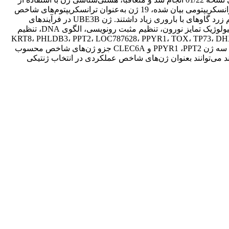
پایگاه داده DAVID نسخه 2021 صورت پذیرفت. در نهایت، نتایج آنالیز بیان افتراقی ژن در بافت جسم زرد نشان داد که از 13049 رونوشت ترانسکریپتومی بیان شده، 19 ژن به‌عنوان ترانسکریپتوم‌های شاخص
عمل کرده‌اند (q- value≤0.05). همچنین، ژن‌های UBE3B، NIF3L1 و ORC2 سه ژن شاخص عملکردی بودند که مقدار بیان بیشتری در جسم زرد گاوهای با باروری زیاد داشتند. ژن UBE3B در فرآیند‌های
بیولوژیک به‌عنوان پروتئین درگیر در فرآیند کاتابولیک پروتئین وابسته به یوبیکوئیتین است. در جهت تفسیر بیشتر نتایج، ژن NIF3L1 در فرایند بیولوژیک تمایز نورون، تنظیم مثبت رونویسی، الگوی DNA، تنظیم
یسی با الگوی اسید نوکلئیک، نقش دارد. همچنین، ژن ORC2 در فرایند بیولوژیک همانندسازی DNA نقش بازی می‌کند. ژن‌های KRT8، PHLDB3، PPT2، LOC787628، PPYR1، TOX، TP73، DHX8،
KCNN1، CLEC6A، PXMP4، LRRC26، SLC34A3 و OR13C7 در گاوهای با باروری کم، مقدار بیان بیشتری در جسم زرد نشان داده است. سه ژن PPT2‏‏‌،‏ PPYR1 و CLEC6A جزو ژن‌های شاخص محسوب
م زرد گاوهای با باروری زیاد داشتند می‌توانند بعنوان ژن‌های شاخص عملکردی در انتخاب ژنتیکی