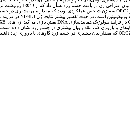
منفی رونو
می‌شوند. به عنوان نتیجه گیری کلی، جایگاه‌های UBE3B، NIF3L1 و ORC2 که مقدار بیان بیشتری در جس