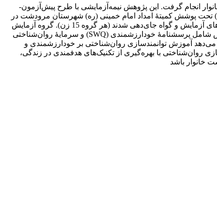
ر انجام گرفت. این پژوهش نیمه‌آزمایشی با طرح پیش‌آزمون-
ه) تحت پوشش کمیتۀ امداد امام خمینی (ره) شهرستان مرودشت در
سال 1399-1398 تشکیل دادند. در این پژوهش، 30 زن سرپرست خانوار با روش نمونه‌گیری دردسترس انتخاب و با گمارش تصادفی در گروه‌های آزمایش و گواه جای‌دهی شدند (هر گروه 15 زن). گروه آزمایش
مداخلۀ آموزش توانمندسازی روان‌شناختی را طی دو ماه در 14 جلسۀ 90 دقیقه‌ای دریافت کردند. پرسشنامه‌های استفاده‌شده در این پژوهش شامل پرسشنامۀ خودارزشمندی (SWQ) و سرمایۀ روان‌شناختی
با استفاده از نرم‌افزار آماری SPSS23 تجزیه و تحلیل شدند. نتایج نشان می‌دهد آموزش توانمندسازی روان‌شناختی بر خودارزشمندی و
ی روان‌شناختی با بهره‌گیری از تکنیک‌های هدفمندی در زندگی،
ت خانوار باشد