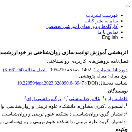
فهرست نشریات
سامانه نشر کتاب
کارگاه‌ها و دوره‌های آموزشی تخصصی
تماس با ما
English
اثربخشی آموزش توانمندسازی روان‌شناختی بر خودارزشمندی
فصل‌نامه پژوهش‌های کاربردی روانشناختی
دوره 14، شماره 1
، 1402
، صفحه
195-210
اصل مقاله (
661.94 K
)
نوع مقاله: مقاله پژوهشی
شناسه دیجیتال (DOI):
10.22059/japr.2023.328890.643947
نویسندگان
3
2
*
1
فاطمه زارع
؛
غلامرضا منشئی
؛
نرگس کشتی آرای
1
دانشجوی دکتری مشاوره، دانشکده علوم تربیتی و روان‌شناسی، واحد
2
دانشیار، گروه روان‌شناسی، دانشکده علوم تربیتی و روان‌شناسی، و
3
دانشیار، گروه علوم تربیتی، دانشکده علوم تربیتی و روان‌شناسی، و
چکیده