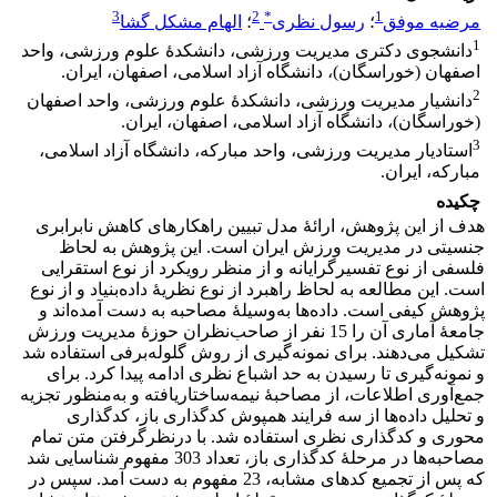
3
2
*
1
مرضیه موفق
؛
رسول نظری
؛
الهام مشکل گشا
1
دانشجوی دکتری مدیریت ورزشی، دانشکدۀ علوم ورزشی، واحد
اصفهان (خوراسگان)، دانشگاه آزاد اسلامی، اصفهان، ایران.
2
دانشیار مدیریت ورزشی، دانشکدۀ علوم ورزشی، واحد اصفهان
(خوراسگان)، دانشگاه آزاد اسلامی، اصفهان، ایران.
3
استادیار مدیریت ورزشی، واحد مبارکه، دانشگاه آزاد اسلامی،
مبارکه، ایران.
چکیده
هدف از این پژوهش، ارائۀ مدل تبیین راهکارهای کاهش نابرابری
جنسیتی در مدیریت ورزش ایران است. این پژوهش به لحاظ
فلسفی از نوع تفسیرگرایانه و از منظر رویکرد از نوع استقرایی
است. این مطالعه به لحاظ راهبرد از نوع نظریۀ داده‌بنیاد و از نوع
پژوهش کیفی است. داده‌ها به‌وسیلۀ مصاحبه به دست آمده‌اند و
جامعۀ آماری آن را 15 نفر از صاحب‌نظران حوزۀ مدیریت ورزش
تشکیل می‌دهند. برای نمونه‌گیری از روش گلوله‌برفی استفاده شد
و نمونه‌گیری تا رسیدن به حد اشباع نظری ادامه پیدا کرد. برای
جمع‌آوری اطلاعات، از مصاحبۀ نیمه‌ساختاریافته و به‌منظور تجزیه
و تحلیل داده‌ها از سه فرایند همپوش کدگذاری باز، کدگذاری
محوری و کدگذاری نظری استفاده شد. با درنظرگرفتن متن تمام
مصاحبه‌ها در مرحلۀ کدگذاری باز، تعداد 303 مفهوم شناسایی شد
که پس از تجمیع کدهای مشابه، 23 مفهوم به دست آمد. سپس در