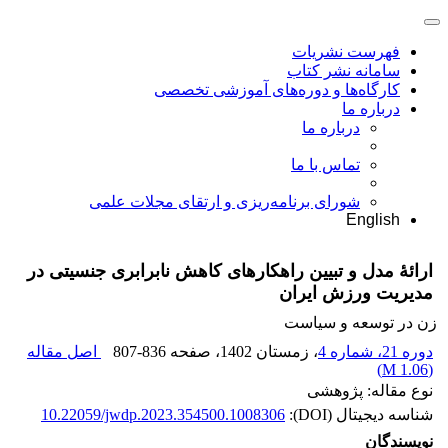
فهرست نشریات
سامانه نشر کتاب
کارگاه‌ها و دوره‌های آموزشی تخصصی
درباره ما
درباره ما
تماس با ما
شورای برنامه‌ریزی و ارتقای مجلات علمی
English
ارائۀ مدل و تبیین راهکارهای کاهش نابرابری جنسیتی در
مدیریت ورزش ایران
زن در توسعه و سیاست
دوره 21، شماره 4
، زمستان 1402
، صفحه
807-836
اصل مقاله
)
1.06 M
(
نوع مقاله: پژوهشی
شناسه دیجیتال (DOI):
10.22059/jwdp.2023.354500.1008306
نویسندگان