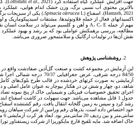
جهت افزایش عملکرد گیاه استفاده کرد (Lotfollahi
al
et
., 1
Hamzeh, 2021). اسفناج (
L.) یکی از سبزیجات برگی مهم در رژیم غذایی اکثر مردم جهان است که با برخورداری از آنتی
oleracea
Spinacia
اکسیدان
های فعال از جمله فلاونوئیدها، مشتقات اسید
پیکوماریک و اور
مهم از جمله A، C، E و آهن و کلسیم می‌تواند در سلامت انسان نقش مهمی داشته باشد (Goodarzi
مطالعه، بررسی برهمکنش عواملی بود که بر رشد و بهبود عملکرد اس
نقش آن‌ها در تولیدات ارگانیک و سلامت
محور ضروری می‌باشد.
روش
شناسی پژوهش
84/50 درجه شرقی، عرض جغرافیای
آزمایشی به صورت کرت­های خرد
شاهد، دو، چهار و شش تن در هکتار بیوچار به عنوان عامل اصلی و دو
اجرای تحقیق خصوصیات فیزیکی و شیمیایی خاک از پنج نمونه تصاد
رشد کرد و سپس به زمین گلخانه انتقال یافت. رقم کشت
شده اسفناج 
سانت
خاک اضافه شد. مایه تلقیح قارچ مایکوریزا از شرکت زیست
فناور تورا