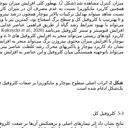
میزان کنترل مشاهده شد (شکل 2). به
نسبت شاهد می
تواند به
و b به
ترتیب با کلروفیل کل و سطح برگ اسفناج بود، کمترین نیز با و
می‌تواند با بهبود شرایط رشد گیاه از طریق فراهمی عناصر غذایی
افزایش فتوسنتز و سنتز کلروفیل می‌باشد (Badvi
al
et
; Kulczycki
کاربرد کودهای زیستی می‌تواند منجر به افزایش کلروفیل های a، b و کلروفیل کل شود (Goshasbi
بیوچار با افزایش میزان محتوی نیتروژن برگ می‌تواند منجر به افزایش 
نشان داد کاربرد بیوچار و باکتری
های محرک رشد غلظت عناصر نیتروژن،
می‌تواند با
توجه
به همبستگی میان کلروفیل و این عناصر به افزایش میزان کل
شکل 2.
یک‌شکل ادغام شده است.
5-3. کلروفیل کل
نتایج نشان داد اثر تیمارهای اصلی و برهمکنش آن‌ها بر صفت کلروفیل کل معنی