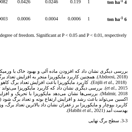
-1
0082
0.0426
0.0246
0.119
1
4 ton ha
-1
0003
0.0006
0.0004
0.0006
1
6 ton ha
 degree of freedom. Significant at P < 0.05 and P < 0.01, respectively.
بررسی دیگری نشان داد که افزودن ماده آلی و بهبود خاک با ورمی
(Abdoosi, 2018). همچنین کاربرد مایکوریزا منجر به افزایش تعداد برگ در بوته فلفل دلمه
(Enjili
., 2018). کاربرد مایکوریزا باعث افزایش تعداد برگ کاهو شد، به
al
et
et
al
Malmir, 2018). بررسی‌ها نشان می‌دهد مایکوریزا با تحریک و افزایش تولید فیتوهورمون
اکسین می‌تواند باعث رشد و افزایش ارتفاع بوته و تعداد برگ شود (Al-Arjani
کاربرد بیوچار و مایکوریزا بر زعفران نشان داد بالاترین تعداد برگ
به
دست آمد (Habibi
., 2021).
al
et
3-3. سطح برگ نهایی