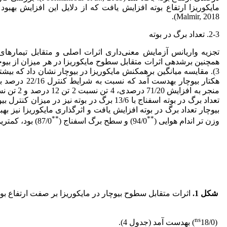
مایکوریزا ارتفاع بوته افزایش یافت که از دلایل این افزایش بهبود
Malmir, 2018).
2-3. تعداد برگ در بوته
همچنین برش
دهی اثرات متقابل سطوح مایکوریزا در هر میزان از بیوچ
هکتار بیوچار به
تعداد برگ در بوته اسفناج با 13/6 برگ در بوته نیز در میزان کنترل بیوچار و مایکوریزا به
**
**
وزن تر اندام هوایی (
94/0) و سطح برگ اسفناج (
87/0) بود، کمترین میزان همبستگی نیز با وزن خشک ریشه
شکل 1.
اثرات متقابل سطوح بیوچار در مایکوریزا بر صفت ارتفاع بوت
ns
(
18/0) به
دست آمد (جدول 4).