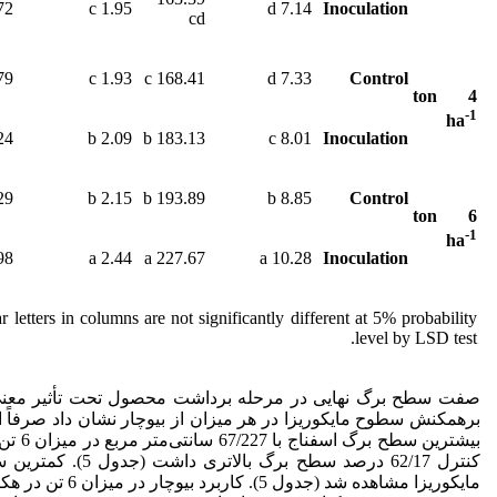
2 c
1.95 c
7.14 d
Inoculation
cd
9 c
1.93 c
168.41 c
7.33 d
Control
4 ton
-1
ha
4 b
2.09 b
183.13 b
8.01 c
Inoculation
9 b
2.15 b
193.89 b
8.85 b
Control
6 ton
-1
ha
8 a
2.44 a
227.67 a
10.28 a
Inoculation
 letters in columns are not significantly different at 5% probability
level by LSD test.
صفت سطح برگ نهایی در مرحله برداشت محصول تحت تأثیر معنی‌داری 
بیشترین سطح برگ اسفناج با 67/227 سانتی‌متر مربع در میزان 6 تن در هکتار بیوچار و کاربرد مایکوریزا به