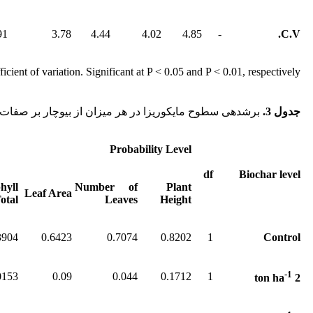
91
3.78
4.44
4.02
4.85
-
C.V.
cient of variation. Significant at P < 0.05 and P < 0.01, respectively.
جدول 3
.
برش­دهی سطوح مایکوریزا در هر میزان از بیوچار بر صفات
Probability Level
df
Biochar level
hyll
Number of
Plant
Leaf Area
otal
Leaves
Height
3904
0.6423
0.7074
0.8202
1
Control
-1
0153
0.09
0.044
0.1712
1
2 ton ha