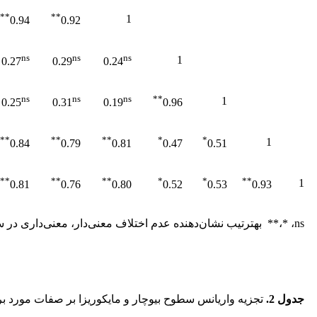
**
**
1
0.94
0.92
ns
ns
ns
1
0.27
0.29
0.24
ns
ns
ns
**
1
0.25
0.31
0.19
0.96
**
**
**
*
*
1
0.84
0.79
0.81
0.47
0.51
**
**
**
*
*
**
1
0.81
0.76
0.80
0.52
0.53
0.93
ns، *،** به
ترتیب نشان‌دهنده عدم اختلاف معنی‌دار، معنی‌داری در 
جدول 2
.
تجزیه واریانس سطوح بیوچار و مایکوریزا بر صفات مورد ب