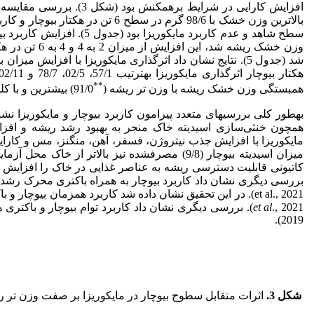
افزایش کارایی در شرایط ب
بالاترین وزن خشک با 98/6 گرم در سطح 6 تن در هکتار بیوچار و کاربرد مایکوریزا به
وزن خشک ریشه شد، این افزایش از میزان 2 به 4 و 4 به 6 تن در هکتار به
شد (جدول 5). نتایج نشان داد اثرگذاری مایکوریزا با افزایش میزان بیوچار بیشتر شد، به
هکتار بیوچار اثرگذاری مایکوریزا به
**
همبستگی وزن خشک ریشه با وزن تر ریشه (
91/0) بیشترین و با کلروفیل کل کمترین (
به
طور کلی بررسی
های متعدد پیرامون کاربرد بیوچار و مایکوریزا نشا
همچون خنثی‌سازی اسیدیته خاک منجر به بهبود رشد ریشه و افزا
مایکوریزا با افزایش جذب نیتروژن، فسفر، آهن، منگنز، مس و کارایی است
میزان اسیدیته بیوچار (9/8) مصرف
شده نیز بالاتر از خاک محل آزمای
کاتیونی قابلیت دسترسی ریشه به عناصر غذایی در خاک را افزایش می­دهد 
et al., 2021). در این تحقیق نشان داده شد کاربرد همزمان بیوچار و باکتری سودوموناس منجر به هم‌افزایی اثرات آن
., 2021). بررسی دیگری نشان داد کاربرد توام بیوچار و باکتری همزیست منجر به افزایش وزن خشک اسفناج شد (Bolhassani
al
et
2019).
شکل 3.
اثرات متقابل سطوح بیوچار در مایکوریزا بر صفت وزن تر ر