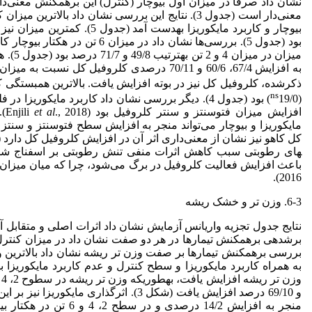
نشان داد صرفاً در میزان اول بیوچار (کنترل) این برهمکنش معنی‌د
بیوچار و کاربرد مایکوریزا به
میزان در میزان 4 و 2 تن به
ترتیب 49/8 و 71/7 درصد بود (جدول 5). همچنین افزایش میزان بیوچار از 2 به 4 و 6 تن در هکتار به
ذکر
شده، کلروفیل کل نیز در بوته افزایش یافت. بالاترین همبستگی کلر
ns
(
افزایش میزان فتوسنتز و سنتر کلروفیل بود (Enjili
et al
.,
مایکوریزا و بیوچار می‌تواند منجر به افزایش سطح فتوسنتز و سنتز کل
کل کاهو نیز نشان از معنی‌داری اثر آن در افزایش کلروفیل کل دارد (Badvi
های رطوبتی سبب کاهش اثرات منفی تنش رطوبتی بر اسفناج شد،
باعث افزایش فعالیت کلروفیل در برگ می‌شود، چرا که میان میزان 
2016).
6-3. وزن تر و خشک ریشه
برش
بررسی برهمکنش تیمارها بر صفت وزن تر ریشه نشان داد بالاترین و
به همراه کاربرد مایکوریزا و سطح کنترل و عدم کاربرد مایکوریزا به
وزن تر ریشه افزایش یافت، به
طوری
که وزن تر ریشه در سطوح 2، 4 و 6 تن در هکتار بیوچار نسبت به میزان قبلی خود به
و 69/10 درصد افزایش یافت (شکل 3). اثرگذاری مایکوریزا نیز بر این صفت با افزایش میزان بیوچار بیشتر شد، به