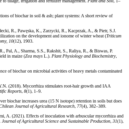
e to tillage, irrigation and fertilizer management.
Plant and Soil
, 1–
tions of biochar in soil & ash; plant systems: A short review of
cki, R., Pawęska, K., Zarzycki, R., Kacprzak, A., & Pietr, S.J.
rtilization on the development and ionome of winter wheat (
Triticum
omy, 10
(12), 1903.
 Pal, A., Sharma, S.S., Rakshit, S., Raliya, R., & Biswas, P.
eld in maize (
Zea
mays
L.).
Plant Physiology and Biochemistry
,
uence of biochar on microbial activities of heavy metals contaminated
 Y.N. (2018). Mycorrhiza stimulates root-hair growth and IAA
tific Reports
,
8
(1), 1–9.
r biochar increases urea (15 N isotope) retention in soils but does
Chilean Journal of Agricultural Research
,
77
(4), 382–389.
mi, A. (2021). Effects of inoculation with arbuscular mycorrhiza and
.
Journal of Agricultural Science and Sustainable Production
,
31
(1),