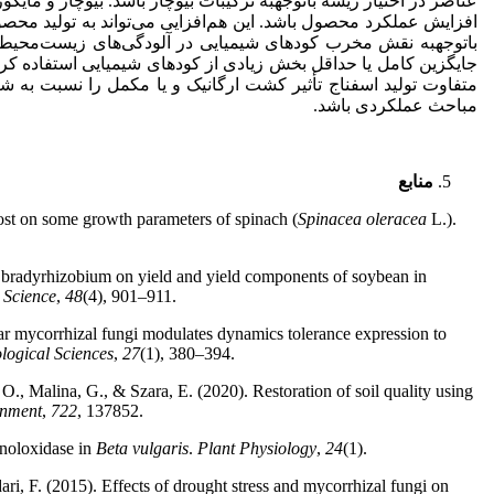
عناصر در اختیار ریشه با
توجه
به ترکیبات بیوچار باشد. بیوچار و مایک
افزایش عملکرد محصول باشد. این هم‌افزایی می‌تواند به تولید محص
با
توجه
به نقش مخرب کودهای شیمیایی در آلودگی‌های زیست‌محیطی و
جایگزین کامل یا حداقل بخش زیادی از کودهای شیمیایی استفاده کرد
متفاوت تولید اسفناج تأثیر کشت ارگانیک و یا مکمل را نسبت به ش
مباحث عملکردی باشد.
منابع
st on some growth parameters of spinach (
Spinacea
oleracea
L.).
 bradyrhizobium on yield and yield components of soybean in
 Science
,
48
(4), 901–911.
r mycorrhizal fungi modulates dynamics tolerance expression to
logical Sciences
,
27
(1), 380–394.
, Malina, G., & Szara, E. (2020). Restoration of soil quality using
onment
,
722
, 137852.
enoloxidase in
Beta vulgaris
.
Plant
Physiology
,
24
(1).
, F. (2015). Effects of drought stress and mycorrhizal fungi on