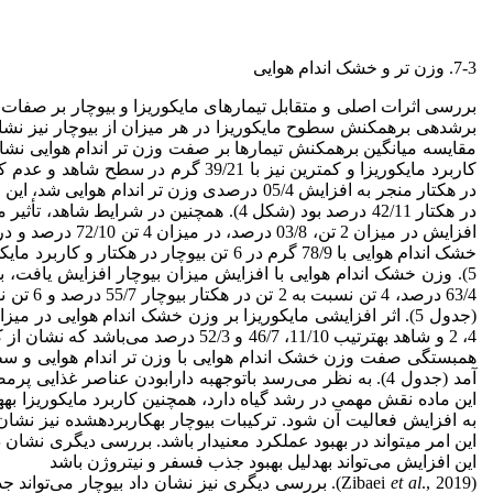
7-3. وزن تر و خشک اندام هوایی
برش
خشک اندام هوایی با 78/9 گرم در 6 تن بیوچار در هکتار و کاربرد مایکوریزا به
5). وزن خشک اندام هوایی با افزایش میزان بیوچار افزایش یافت، به
(جدول 5). اثر افزایشی مایکوریزا بر وزن خشک اندام هوایی در میزان 6 تن در هکتار بیوچار 64/17 درصد بود، در
4، 2 و شاهد به
همبستگی صفت وزن خشک اندام هوایی با وزن تر اندام هوایی و سط
آمد (جدول 4). به نظر می‌رسد با
توجه
به دارا
بودن عناصر غذایی پرمص
این ماده نقش مهمی در رشد گیاه دارد، همچنین کاربرد مایکوریزا به
ه
به افزایش فعالیت آن شود. ترکیبات بیوچار به
کار
برده
شده نیز نشان ا
این امر می
تواند در بهبود عملکرد معنی
این افزایش می‌تواند به
دلیل بهبود جذب فسفر و نیتروژن باشد
(Zibaei
., 2019). بررسی دیگری نیز نشان داد بیوچار می‌تواند جذب نیتروژن را از طریق تسریع در فرآیند نیترات
al
et