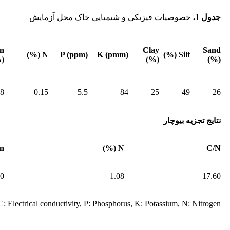
جدول 1.
خصوصیات فیزیکی و شیمیایی خاک محل آزمایش
n
Clay
Sand
N (%)
P (ppm)
K (pmm)
Silt (%)
)
(%)
(%)
08
0.15
5.5
84
25
49
26
نتایج تجزیه بیوچار
%)
N (%)
C/N
20
1.08
17.60
: Electrical conductivity, P: Phosphorus, K: Potassium, N: Nitrogen,