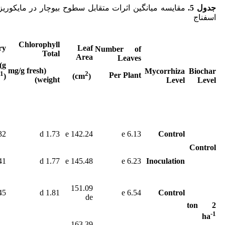
جدول 5.
مقایسه میانگین اثرات متقابل سطوح بیوچار در مایکوری
اسفناج
Chlorophyll
ry
Leaf
Number of
Total
Area
Leaves
(g
(mg/g fresh
Mycorrhiza
Biochar
-1
2
Per Plant
)
)
(cm
weight)
Level
Level
2 e
1.73 d
142.24 e
6.13 e
Control
Control
 de
1.77 d
145.48 e
6.23 e
Inoculation
151.09
5 d
1.81 d
6.54 e
Control
de
2 ton
-1
ha
163.39