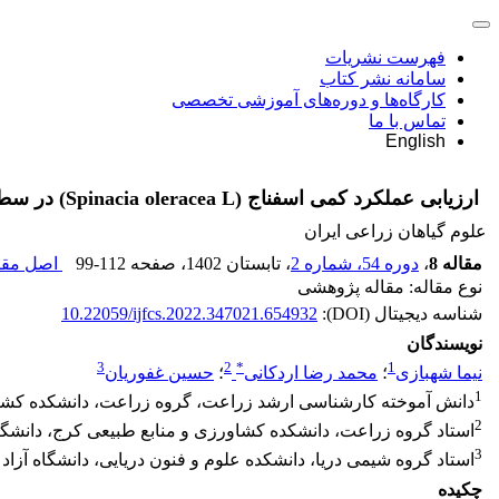
فهرست نشریات
سامانه نشر کتاب
کارگاه‌ها و دوره‌های آموزشی تخصصی
تماس با ما
English
ارزیابی عملکرد کمی اسفناج (Spinacia oleracea L) در سطوح بیوچار و مایکوریزا در شرایط کشت گلخانه‌ای
علوم گیاهان زراعی ایران
مقاله 8
،
دوره 54، شماره 2
، تابستان 1402
، صفحه
99-112
اصل مقال
نوع مقاله: مقاله پژوهشی
شناسه دیجیتال (DOI):
10.22059/ijfcs.2022.347021.654932
نویسندگان
3
2
*
1
نیما شهبازی
؛
محمد رضا اردکانی
؛
حسین غفوریان
1
دانش آموخته کارشناسی ارشد زراعت، گروه زراعت، دانشکده کشاور
2
استاد گروه زراعت، دانشکده کشاورزی و منابع طبیعی کرج، دانشگاه
3
استاد گروه شیمی دریا، دانشکده علوم و فنون دریایی، دانشگاه آزا
چکیده