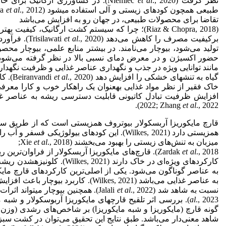
نظر گرفت (Niemiec
., 2020). در کشاورزی ارگانیک برای حاصلخیزی خاک و تأمین عناصر غذایی مورد نیاز گیاهان از نهاده
al
et
طبیعی همچون کودهای زیستی و آلی استفاده می
شود (Bruulsema
al
et
تقاضا برای محصولات طبیعی، در جهان رو‌ به افزایش می‌باشد
(Riaz & Chopra, 2018)؛ چرا که سیستم کشت ارگانیک، کیفیت بهتری دارد و می
برکیفیت مصرف را کاهش می‌دهد (Trisilawati
al
et
., 2020).
تولید می‌شود، بیوچار می‌نامند. در بیشتر منابع علمی، بیوچار مح
حضور اکسیژن و در معرض دمای نسبی بالا در نظر گرفته می‌شود (iranvandi
مانند توانایی ویژه در جذب و نگهداری عناصر غذایی و ظرفیت نگهدار
گیاه به تنش
های خشکی را افزایش دهد (Beiranvandi
., 2020). کاربرد بیوچار، با
al
et
خاک فقیر از نظر مواد غذایی به
عنوان یک راهکار خوب و کارا معرفی شده ا
افزایش ظرفیت تبادل کاتیونی قابلیت دسترسی ریشه به عناصر غذایی د
2022; Zhang
et
al
., 2022).
همزیستی دارد (Wilkes, 2021). این کود‌های بیول
میزبان به تنش‌های زیستی را بهبود می‌بخشند (Xie
., 2018;
al
et
al
et
Zardak
., 2018). قارچ‌های مایکوریزا آربسکولار از فراوان
کارکردهای ویژه‌ای در خاک دارند (Wilkes, 2021). کلونیزه
شدن ریشه‌ه
به عناصر گوناگون می‌شود. یکی از اصلی‌ترین کارکردهای قارچ ما
نسبت به شاهد شد (Jalali
., 2022). همچنین بیوچار می
al
et
تواند اثرات 
., 2023). بررسی اثر تلقیح قارچ
al
های‌ مایکوریزا آربوسکولار و شبه
گونه قارچ (مایکوریزا و شبه ‌مایکوریزا) بر شاخص‌های رشدی (وزن
شاهد معنی‌دار می‌باشد. طبق نتایج این تحقیق می‌توان در کشت سبزی