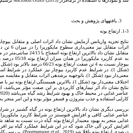
شد و نمودارها با استفاده از نرم
افزار Microsoft
Office (2013) ترسیم شد.
یافته
های پژوهش و بحث
1-3. ارتفاع بوته
نتایج تجزیه واریانس آزمایش نشان داد اثرات اصلی و متقابل بیوچار و م
متقابل نشان داد بالاترین ارتفاع بوته اسفناج با 24/15 سانتی‌متر در میزان 6 تن در هکتار بیوچار و کاربرد مایکوریزا به
بیوچار نسبت به 4 تن صفت ارتفاع بوته 66/23 درصد بالاتر بود (شکل 1). کمترین ارتفاع بوته نیز در سطح شاهد در هر دو تیمار به
(شکل 1). در شرایط عدم کاربرد بیوچار نیز عملکرد در شرایط استفاده از مایکوریزا بالاتر از عدم مصرف آن بود، بااین
معنی‌دار نبود (شکل 1). با
توجه
به برش
اختلاف معنی‌دار بود (شکل 1). بالاترین همبستگی ارتفاع بوته نیز با صفات تعداد برگ (
نتایج نشان داد اثر تیمارهای کاربردی بر این صفت مؤثر می‌باشد، ای
عناصر غذایی در محیط خاک و بهبود شرایط رشد گیاه می‌باشد (Beiranvandi
., 2020
کارایی استفاده و جذب نیتروژن و فسفر مؤثر بوده و این امر منجر به رشد 
بررسی دیگری نشان داد بالاترین ارتفاع بوته در گیاه گشنیز در شرایط
عناصر غذایی کافی و افزایش فتوسنتز در شرایط کاربرد مایکوریزا عنوان شد 
غذایی منجر به بهبود معنی
دار ارتفاع بوته گیاه ذرت نسبت به شاهد شد (avarnia
افزایش کربن آلی خاک شود که در این شرایط عملکرد گیاه نیز افزایش م
درصدی ارتفاع بوته باقلا شد (Poormansour
et al
., 2019). بررس