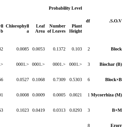
Probability Level
df
S.O.V.
ll
Chlorophyll
Leaf
Number
Plant
b
a
Area
of Leaves
Height
32
0.0085
0.0053
0.1372
0.103
2
Block
<.0001
<.0001
<.0001
<.0001
<.0001
3
Biochar (B)
66
0.0527
0.1068
0.7309
0.5303
6
Block×B
01
0.0008
0.0009
0.0005
0.0021
1
Mycorrhiza (M)
63
0.1023
0.0419
0.0313
0.0293
3
B×M
8
Erorr