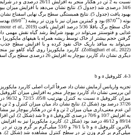
34/6 درصدی شد (جدول 5). نتایج نشان می‌دهد با ا
بهبود یافت (جدول 5). نتایج همبستگی سطح برگ نهایی اسفناج نشان داد بیشترین همبستگی با وزن تر اندام هوایی (
**
**
بوته (
87/0) بود و کمترین میزان نیز با وزن تر ریشه (
69/0) به
خاک سطح برگ باقلا 5/36 درصد افزایش یافت (Poormansour
al
et
غذایی و فتوسنتز می‌تواند در بهبود شرایط رشد گیاه نقش مهمی دا
گرفتن حجم بیشتر از خاک توسط ریشه همراه با هیف
های مایکوریزا 
می‌تواند به منافذ باریک خاک نفوذ کرده و با افزایش سطح جذب 
(Zolfagjhari
., 2022). کاربرد مایکوریزا روی گیاه کاهو نیز منجر به افزایش معنی‌دار سطح برگ شد (Badvi
et al
دیگری نشان داد کاربرد بیوچار به افزایش 26 درصدی سطح برگ اسفناج منجر شد (Gavili
4-3. کلروفیل a و b
تجزیه واریانس آزمایش نشان داد صرفاً اثرات اصلی کاربرد مایکوریزا
این بررسی نشان داد کاربرد بیوچار منجر به افزایش میزان کلروفیل a و b شد، به
میزان کلروفیل a نسبت به کنترل به
ترتیب 05/8، 72/15 و 96/32 درصد افزایش یافت، این میزان در کلروفیل b به
این عدم معنی‌داری میان میزان 2 تن و 4 تن در هکتار بیوچار نیز مشاهده شد (شکل 2). با
به افزایش 10/7 و 70/6 درصدی کلروفیل a و b شد (شکل 2). این افزایش در میزان 6 تن نسبت به 4 تن در هکتار در کلروفیل a و b به
89/14 و 46/12 درصد بود (شکل 2). کاربرد مایکوریزا نیز به افزایش 44/8 و 93/7 درصدی کلروفیل a و b منجر شد (شکل 2). به
بالاترین کلروفیل a و b با 76/1 و 53/0 میلی‌گرم بر گرم وزن تر در میزان 6 تن در هکتار بیوچار و کمترین آن نیز به
میلی‌گ