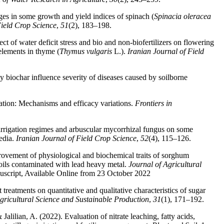
ges in some growth and yield indices of spinach (
Spinacia
oleracea
Field Crop Science
,
51
(2), 183–198.
t of water deficit stress and bio and non-biofertilizers on flowering
elements in thyme (
Thymus
vulgaris
L.).
Iranian Journal of Field
 biochar influence severity of diseases caused by soilborne
iation: Mechanisms and efficacy variations.
Frontiers in
f irrigation regimes and arbuscular mycorrhizal fungus on some
media.
Iranian Journal of Field Crop Science
,
52
(4), 115–126.
provement of physiological and biochemical traits of sorghum
 soils contaminated with lead heavy metal.
Journal of Agricultural
nuscript, Available Online from 23 October 2022
reatments on quantitative and qualitative characteristics of sugar
gricultural Science and Sustainable Production
,
31
(1), 171–192.
lian, A. (2022). Evaluation of nitrate leaching, fatty acids,