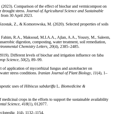
 (2023). Comparison of the effect of biochar and vermicompost on
 drought stress.
Journal of Agricultural Science and Sustainable
e from 30 April 2023.
Szostak, Z., & Komorowska, M. (2020). Selected properties of soils
, Fahim, R.A., Maksoud, M.I.A.A., Ajlan, A.A., Yousry, M., Saleem,
aerobic digestion, composting, water treatment, soil remediation,
ironmental Chemistry Letters,
20
(4), 2385–2485.
9). Different levels of biochar and irrigation influence on faba
Crop Science
,
50
(2), 89–99.
t of application of mycorrhizal fungus and azotobacter on
water stress conditions.
Iranian Journal of Plant Biology
,
11
(4), 1–
apeutic uses of
Hibiscus
sabdariffa
L.
Biomedicine &
 medicinal crops in the efforts to support the sustainable availability
ntal Science
,
418
(1), 012077.
clopedia, 1
(4), 1132–1154.