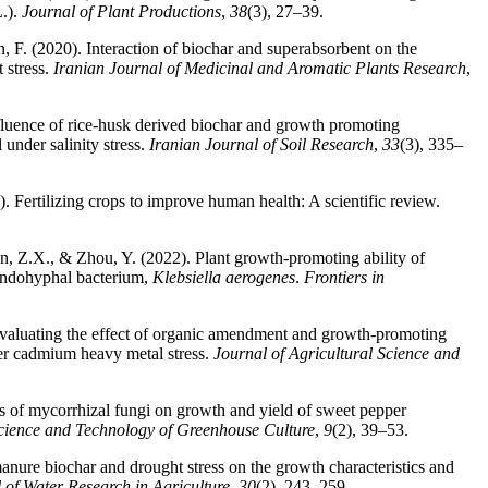
.).
Journal of Plant Productions
,
38
(3), 27–39.
F. (2020). Interaction of biochar and superabsorbent on the
 stress.
Iranian Journal of Medicinal and Aromatic Plants Research
,
fluence of rice-husk derived biochar and growth promoting
 under salinity stress.
Iranian Journal of Soil Research
,
33
(3), 335–
 Fertilizing crops to improve human health: A scientific review.
un, Z.X., & Zhou, Y. (2022). Plant growth-promoting ability of
endohyphal bacterium,
Klebsiella aerogenes
.
Frontiers in
 Evaluating the effect of organic amendment and growth-promoting
r cadmium heavy metal stress.
Journal of Agricultural Science and
cts of mycorrhizal fungi on growth and yield of sweet pepper
Science and Technology of Greenhouse Culture
,
9
(2), 39–53.
anure biochar and drought stress on the growth characteristics and
 of Water Research in Agriculture
,
30
(2), 243–259.