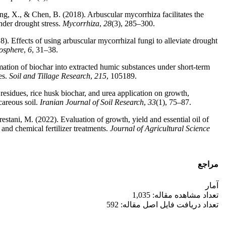
ng, X., & Chen, B. (2018). Arbuscular mycorrhiza facilitates the
der drought stress.
Mycorrhiza
,
28
(3), 285–300.
. Effects of using arbuscular mycorrhizal fungi to alleviate drought
osphere
,
6
, 31–38.
ation of biochar into extracted humic substances under short-term
es.
Soil and Tillage Research
,
215
, 105189.
 residues, rice husk biochar, and urea application on growth,
careous soil.
Iranian Journal of Soil Research
,
33
(1), 75–87.
stani, M. (2022). Evaluation of growth, yield and essential oil of
nd chemical fertilizer treatments.
Journal of Agricultural Science
مراجع
آمار
تعداد مشاهده مقاله: 1,035
تعداد دریافت فایل اصل مقاله: 592