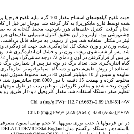
جهت تلقیح گیاهچه‌های اسفناج مقدار 100 گرم مایه تلقیح قارچ یا پروپاگول (مخلوط اسپور قارچ، میسیلیوم‌های خارجی و بخش‌های کلنی
شده توسط قارچ مایکوریزا) به کار گرفته شد. بیوچار نیز قبل از کا
انجام گرفت. کنترل علف‌های هرز با
توجه
به محیط گلخانه‌ای به ص
چشم‌پوشی بود، از
این
لیتر در هکتار استفاده شد. پس از رسیدن به مرحله قابل برداشت، 
شد. پس از شستشوی ریشه، وزن تر و خشک آن اندازه‌گیری شد. وزن 
نیز پس از قرارگرفتن در آون و دمای 72 درجه سانتی‌گراد پس از 72 ساعت اندازه‌گیری شد. ارتفاع بوته از سطح خاک تا انتهایی
گیاه اندازه‌گیری شد، تعداد برگ در بوته نیز پس از شمارش برگ ده
استفاده از روش طیف‌سنجی و دستگاه اسپکتوفتومتر اندازه‌گیری 
ساییده و سپس از 10 میلی
لیتر استون 80 درصد مخلوط هموژن تهیه شد. یک میلی
مخلوط کرده و به
مدت 15 دقیقه با دور rpm 8000 سانتریفوژ شد. فاز رویی برای اندازه
کووت ریخته شده و مقادیر کلروفیل a و b به
ترتیب در طول موج
تنظیم صفر دستگاه استفاده شد. مقدار کلروفیل a و b از طریق روابط زیر به
Chl. a (mg/g FW)= [12.7 (A663)–2.69 (A645)] ×/W رابطه 1
Chl. b (mg/g FW)= [22.9 (A645)–4.68 (A663)]×V/W رابطه 2
در این فرمول
ها A جذب نوری نمونه
ها، V حجم نهایی استون مصرفی و W وزن بافت تر می
بااستفاده
از دستگاه برگ
سنج مدل DELAT
-
TDEVICESlat
-