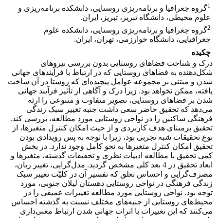
1
گروه جغرافیا و برنامه‌ریزی روستایی، دانشکده برنامه‌ریزی و
علوم محیطی، دانشگاه تبریز، تبریز، ایران.
2
گروه جغرافیا و برنامه‌ریزی روستایی، دانشکده علوم
جغرافیایی، دانشگاه خوارزمی، تهران، ایران.
چکیده
درک و شناخت فضاهای روستایی بدون بررسی نیروهای
شکل‌دهنده به فضاهای روستایی که در ارتباط با فرآیندهای جهانی
شدن و مبتنی بر مجموعه عوامل پیچیده‌ای که روستا در آن ساخت
یافته، ممکن نخواهد بود. زیرا درک و آگاهی از تأثیر فرآیند جهانی
شدن بر فضاهای روستایی، تصویر متفاوت و متنوعی را ارئه
می‌دهد که تحقیق حاضر سعی داشت جنبه تغییر سبک زندگی
فرهنگی ساکنین را در نواحی روستایی مورد مطالعه، بررسی کند.
تحقیق برمبنای هدف کاربردی و از حیث امکان کنترل متغیرها، از
نوع تحقیقات شبه تجربی بود، زیرا با توجه به پس رویدادی بودن
تحقیق امکان کنترل متغیرها به نحو کامل وجود ندارد. در بخش
کمی تحقیق با مطالعه ادبیات نظری و تحقیقات گذشته، متغیرها و
ابعاد تحقیق در 4 بعد کلی مشخص گردید. مدل‌گرایی، تغییر زبان،
مصرف‌گرایی و احساس تعلق که تفسیر آن در کلیّت تغییر سبک
زندگی فرهنگی در نواحی روستایی دهستان لیلان جنوبی، مورد
توجه بود. نواحی روستایی مورد مطالعه تغییرات عمیقی را در
محیط‌های روستایی از جنبه‌های مختلف نسبت به گذشته احساس
می‌کنند که این تغییرات با اثرات جهانی شدن ارتباط معنی‌داری