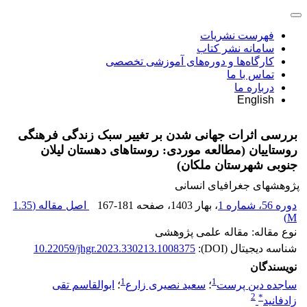
فهرست نشریات
سامانه نشر کتاب
کارگاه‌ها و دوره‌های آموزشی تخصصی
تماس با ما
درباره ما
English
بررسی اثرات جهانی شدن بر تغییر سبک زندگی فرهنگی
روستاییان (مطالعه موردی: روستاهای دهستان لیلان
جنوبی شهرستان ملکان)
پژوهشهای جغرافیای انسانی
دوره 56، شماره 1
، بهار 1403
، صفحه
167-181
اصل مقاله (
1.35
)
M
نوع مقاله: مقاله علمی پژوهشی
شناسه دیجیتال (DOI):
10.22059/jhgr.2023.330213.1008375
نویسندگان
1
1
ساجده دین پرست
؛
سعید نصیری زارع
؛
ابوالقاسم تقی
2
*
زادفانید