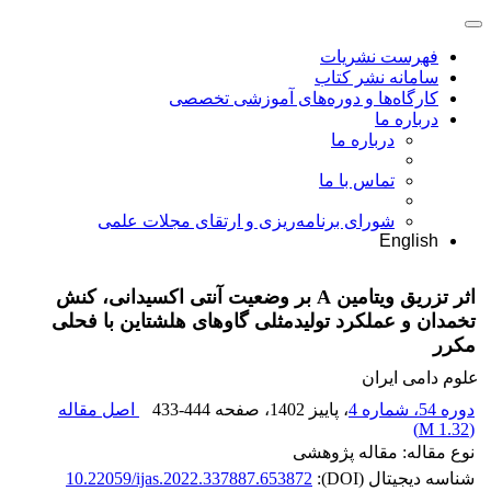
فهرست نشریات
سامانه نشر کتاب
کارگاه‌ها و دوره‌های آموزشی تخصصی
درباره ما
درباره ما
تماس با ما
شورای برنامه‌ریزی و ارتقای مجلات علمی
English
اثر تزریق ویتامین A بر وضعیت آنتی اکسیدانی، کنش
تخمدان و عملکرد تولیدمثلی گاوهای هلشتاین با فحلی
مکرر
علوم دامی ایران
دوره 54، شماره 4
، پاییز 1402
، صفحه
433-444
اصل مقاله
)
1.32 M
(
نوع مقاله: مقاله پژوهشی
شناسه دیجیتال (DOI):
10.22059/ijas.2022.337887.653872