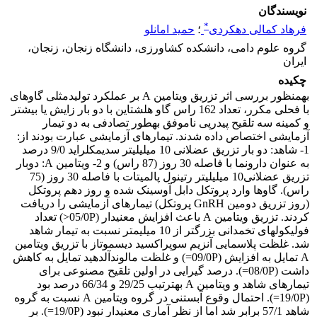
نویسندگان
*
فرهاد کمالی دهکردی
؛
حمید امانلو
گروه علوم دامی، دانشکده کشاورزی، دانشگاه زنجان، زنجان،
ایران
چکیده
به­منظور بررسی اثر تزریق ویتامین A بر عملکرد تولیدمثلی گاوهای
با فحلی مکرر، تعداد 162 راس گاو هلشتاین با دو بار زایش یا بیشتر
و کمینه سه تلقیح پی­در­پی ناموفق به­طور تصادفی به دو تیمار
آزمایشی اختصاص داده شدند. تیمارهای آزمایشی عبارت بودند از:
1- شاهد: دو بار تزریق عضلانی 10 میلی­لیتر سدیم­کلراید 9/0 درصد
به عنوان دارونما با فاصله 30 روز (87 راس) و 2- ویتامین A: دوبار
تزریق عضلانی10 میلی­لیتر رتینول پالمیتات با فاصله 30 روز (75
راس). گاوها وارد پروتکل دابل آوسینک شده و روز دهم پروتکل
(روز تزریق دومین GnRH پروتکل) تیمارهای آزمایشی را دریافت
کردند. تزریق ویتامین A باعث افزایش معنی­دار (05/0P<) تعداد
فولیکول­های تخمدانی بزرگ­تر از 10 میلی­متر نسبت به تیمار شاهد
شد. غلظت پلاسمایی آنزیم سوپراکسید­ دیسموتاز با تزریق ویتامین
A تمایل به افزایش (09/0P=) و غلظت مالون­دآلدهید تمایل به کاهش
داشت (08/0P=). درصد گیرایی در اولین تلقیح مصنوعی برای
تیمارهای شاهد و ویتامین A به­ترتیب 29/25 و 66/34 درصد بود
(19/0P=). احتمال وقوع آبستنی در گروه ویتامین A نسبت به گروه
شاهد 57/1 برابر شد اما از نظر آماری معنی­دار نبود (19/0P=). بر