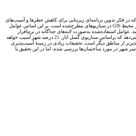
ه در فکر تدوین برنامه‌ای زیربنایی برای کاهش خطرها و آسیب‌های
ناشی از آن باشد. هدف این تحقیق، بررسی خسارات ناشی از زلزله در شهر یزد با استفاده از مدل RADIUS و فرایند تحلیل سلسله‌مراتبی در محیط GIS در سناریوهای مطرح‌شده است. بر این اساس عوامل
وامل استفاده‌شده به‌صورت لایه‌های جداگانه در نرم‌افزار
ArcGIS10 بررسی شد و اطلاعات لازم برای مدل‌ها استخراج و برای دستیابی به نتایج به مدل‌های مورد استفاده وارد شد. نتایج تحقیق نشان می‌دهد که براساس سناریوی گسل انار، 21 درصد شهر آسیب خواهد
پذیرتر از بقیۀ مناطق است؛ براساس سناریوی گسل مهریز- تفت نیز 38 درصد شهر آسیب خواهد دید و منطقۀ 2 آسیب‌پذیرتر از مناطق دیگر است. تحقیقات زیادی در زمینۀ آسیب‌پذیری
ر شهر در مورد ساختمان‌ها بررسی شده، اما در این تحقیق با