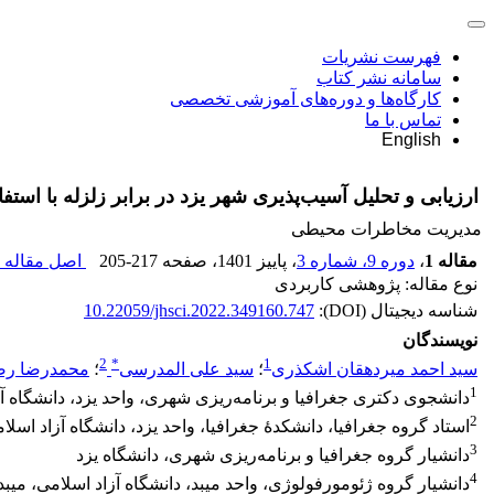
فهرست نشریات
سامانه نشر کتاب
کارگاه‌ها و دوره‌های آموزشی تخصصی
تماس با ما
English
ارزیابی و تحلیل آسیب‌پذیری شهر یزد در برابر زلزله با استفا
مدیریت مخاطرات محیطی
مقاله 1
،
دوره 9، شماره 3
، پاییز 1401
، صفحه
205-217
اصل مقاله (
نوع مقاله: پژوهشی کاربردی
شناسه دیجیتال (DOI):
10.22059/jhsci.2022.349160.747
نویسندگان
2
*
1
سید احمد میردهقان اشکذری
؛
سید علی المدرسی
؛
محمدرضا رض
1
دانشجوی دکتری جغرافیا و برنامه‌ریزی شهری، واحد یزد، دانشگاه آزا
2
استاد گروه جغرافیا، دانشکدۀ جغرافیا، واحد یزد، دانشگاه آزاد اسلام
3
دانشیار گروه جغرافیا و برنامه‌ریزی شهری، دانشگاه یزد
4
دانشیار گروه ژئومورفولوژی، واحد میبد، دانشگاه آزاد اسلامی، میبد،