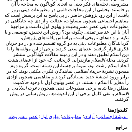
مشروطه، نحله‌های فکر دینی به انحای گوناگون به محاجه با آن
برخاستند. بخشی از این محاجات قلمی در مطبوعات دینی بروز
یافت. از این رو، پژوهش حاضر در پی پاسخ به این پرسش است که
مفاهیم اجتماعی همچون مساوات، عدالت و آزادی چه جایگاهی در
مطبوعات دینی عصرِ مشروطیت و پهلوی اول داشت و مواجهۀ
آنان با این عناصر تمدنی چگونه بود؟ روش این تحقیق، توصیفی و با
تکیه بر داده‌های تاریخی است. براساس یافته‌های پژوهش،
گردانندگان مطبوعات دینی به دو گروه تقسیم شده و در دو جریان
فکری قرار گرفتند. عده‌ای سعی کردند برخی از این مؤلفه‌ها را با
دین اسلام تطبیق دهند و در این زمینه مقالات گوناگونی منتشر
کردند. مجلۀ
الاسلام
مازندرانی لاریجانی، که خود از اعضای هیئت
اتحاد اسلام رشت بود، نمونۀ برجستۀ این دسته است. گروه دوم
همچون نشریۀ
جریدۀ
اسلامی
نمایندگان فکری مکتبی بودند که در
برابر ورود اندیشۀ جدید ایستادگی کردند و مفاهیمی همچون آزادی
را مغایر با اسلام دانستند. در عصر پهلوی اول با وجود حاکمیت
مطلق رضا شاه، برخی مطبوعات دینی همچون
دعوت
اسلامی
و
الاسلام
با نفی کامل برخی از این اندیشه‌ها، روش سلبی در پیش
گرفتند.
کلیدواژه‌ها
اندیشۀ اجتماعی
؛
آزادی
؛
مطبوعات
؛
پهلوی اول
؛
عصرِ مشروطه
مراجع