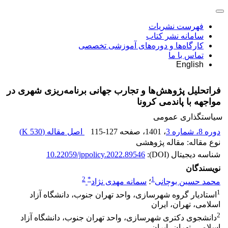
فهرست نشریات
سامانه نشر کتاب
کارگاه‌ها و دوره‌های آموزشی تخصصی
تماس با ما
English
فراتحلیل پژوهش‌ها و تجارب جهانی برنامه‌ریزی شهری در
مواجهه با پاندمی کرونا
سیاستگذاری عمومی
دوره 8، شماره 3
، 1401
، صفحه
115-127
اصل مقاله (
530 K
)
نوع مقاله: مقاله پژوهشی
شناسه دیجیتال (DOI):
10.22059/jppolicy.2022.89546
نویسندگان
2
*
1
محمد حسین بوچانی
؛
سمانه مهدی نژاد
1
استادیار گروه شهرسازی، واحد تهران جنوب، دانشگاه آزاد
اسلامی، تهران، ایران
2
دانشجوی دکتری شهرسازی، واحد تهران جنوب، دانشگاه آزاد
اسلامی، تهران، ایران