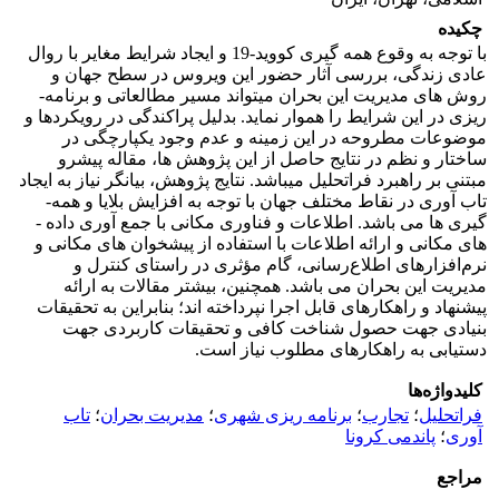
چکیده
با توجه به وقوع همه­ گیری کووید-19 و ایجاد شرایط مغایر با روال
عادی زندگی، بررسی آثار حضور این ویروس در سطح جهان و
روش ­های مدیریت این بحران می­تواند مسیر مطالعاتی و برنامه­
ریزی در این شرایط را هموار نماید. بدلیل پراکندگی در رویکردها و
موضوعات مطروحه در این زمینه و عدم وجود یکپارچگی در
ساختار و نظم در نتایج حاصل از این پژوهش ­ها، مقاله پیش­رو
مبتنی بر راهبرد فراتحلیل می­باشد. نتایج پژوهش، بیانگر نیاز به ایجاد
تاب­ آوری در نقاط مختلف جهان با توجه به افزایش بلایا و همه­
گیری­ ها می­ باشد. اطلاعات و فناوری مکانی با جمع ­آوری داده ­
های مکانی و ارائه اطلاعات با استفاده از پیشخوان­ های مکانی و
نرم‌افزارهای اطلاع‌رسانی، گام مؤثری در راستای کنترل و
مدیریت این بحران می­ باشد. همچنین، بیشتر مقالات به ارائه
پیشنهاد و راهکارهای قابل اجرا نپرداخته­ اند؛ بنابراین به تحقیقات
بنیادی جهت حصول شناخت کافی و تحقیقات کاربردی جهت
دستیابی به راهکارهای مطلوب نیاز است.
کلیدواژه‌ها
فراتحلیل
؛
تجارب
؛
برنامه ریزی شهری
؛
مدیریت بحران
؛
تاب
آوری
؛
پاندمی کرونا
مراجع