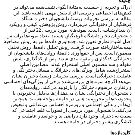
چکیده
ادراک و تجربه از جنسیت به‌مثابۀ الگوی تثبیت‌شده می‌تواند در
کنش‌های اجتماعی و تربیتی افراد نقش مهمی داشته باشد. این
مقاله به بررسی تجربیات زیستۀ دانشجویان دختر دانشگاه
فرهنگیان از دخترانگی می‌پردازد. روش پژوهش، کیفی و رویکرد
آن پدیدارشناسی است. نمونه‌های مورد بررسی 22 نفر از
دانشجویان دختر دانشگاه فرهنگیان هستند. تعداد نمونه‌ها براساس
اصل اشباع نظری تعیین شد. جمع‌آوری داده‌ها نیز به روش مصاحبۀ
نیمه‌ساختاریافته صورت گرفت. روش تحلیل داده‌ها، روش تحلیل
مضمون است. پس از جمع‌آوری داده‌ها، روایت‌های دانشجویان از
دخترانگی کدگذاری و مقوله‌بندی شدند. پس از کدگذاری، شش
مقوله و سه مضمون اصلی استخراج شدند. مضامین اصلی
استخراج‌شده شامل ویژگی‌های دخترانگی، مسائل دخترانگی و
عاملیت دخترانگی است. بررسی تجربیات زیستۀ دختران نشان
می‌دهد اگرچه نمونه‌های بررسی‌شده برخی از ویژگی‌های احساسی
و رفتاری مرسوم دخترانگی را بازتولید می‌کنند، روایت‌های
دانشجویان از دخترانگی نشان می‌دهد آن‌ها به‌دلیل دختربودن با
محدودیت‌ها و محرومیت‌هایی در جامعه مواجه هستند. همچنین
آن‌ها در زندگی اجتماعی و روزمره احساس بی‌عدالتی و تبعیض
می‌کنند. دانشجویان مورد بررسی از تصورات غلط اجتماعی که
نسبت به دختران وجود دارد ناراضی‌اند و خواستار عاملیت و
کنشگری بیشتر دختران در جامعه هستند.
کلیدواژه‌ها