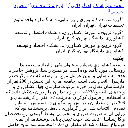
2
1
*
محمد علی آشکار آهنگرکلایی
؛
ایرج ملک محمدی
؛
محمود
3
حسینی
1
گروه توسعه کشاورزی و روستایی، دانشگاه آزاد واحد علوم
تحقیقات تهران، تهران، ایران
2
گروه ترویج و آموزش کشاورزی، دانشکده اقتصاد و توسعه
کشاورزی، دانشگاه تهران، کرج، ایران
3
گروه ترویج و آموزش کشاورزی،‌دانشکده اقتصاد و توسعه
کشاورزی،‌دانشگاه تهران، کرج، ایران
چکیده
توسعه کشاورزی همواره به‌عنوان یکی از ابعاد توسعه پایدار
روستایی مورد تأکید بوده است. در همین راستا، پژوهش حاضر با
هدف، شناسایی و تبیین عوامل موثر بر توسعه کشت مرکبات در
مازندران انجام شده است. جامعه آماری این تحقیق را 200 نفر از
کارشناسان فعال در حوزه مرکبات سازمان جهاد کشاورزی و
واحدهای تابعه و 148238 نفر از باغداران مازندران تشکیل دادند که
با استفاده از فرمول کوکران به ترتیب 127 نفر از کارشناسان و
306 نفر از باغداران به روش نمونه‌گیری در دسترس و به‌طور
تصادفی انتخاب شد. ابزار گردآوری داده‌ها، پرسشنامه بود که
روایی آن به صورت صوری و محتوایی توسط گروهی از متخصصان
و کارشناسان تایید شد. جهت تعیین پایایی پرسشنامه از آلفای
کرونباخ استفاده شد که مقدار آن 912/0 محاسبه شد. نتایج حاصل