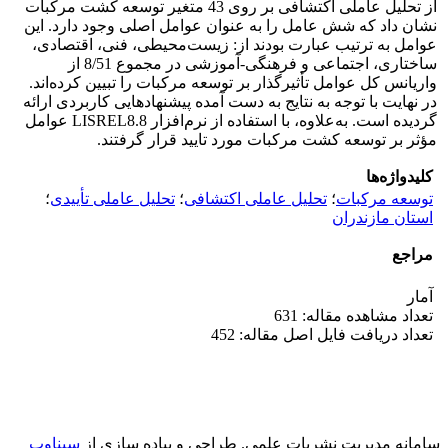
از تحلیل عاملی اکتشافی بر روی 43 متغیر توسعه کشت مرکبات
نشان داد که شش عامل را به عنوان عوامل اصلی وجود دارد. این
عوامل به ترتیب عبارت بودند از: زیست‌محیطی، فنی، اقتصادی،
ساختاری، اجتماعی و فرهنگی-آموزشی در مجموع 8/51 از
واریانس کل عوامل تأثیرگذار بر توسعه مرکبات را تبیین کرده‌اند.
در نهایت با توجه به نتایج به دست آمده پیشنهادهایی کاربردی ارائه
گردیده است. به‌علاوه، با استفاده از نرم‌افزار LISREL8.8 عوامل
مؤثر بر توسعه کشت مرکبات مورد تایید قرار گرفتند.
کلیدواژه‌ها
توسعه مرکبات
؛
تحلیل عاملی اکتشافی
؛
تحلیل عاملی تأییدی
؛
استان مازندران
مراجع
آمار
تعداد مشاهده مقاله: 631
تعداد دریافت فایل اصل مقاله: 452
سامانه مدیریت نشریات علمی.
طراحی و پیاده سازی از
سیناوب