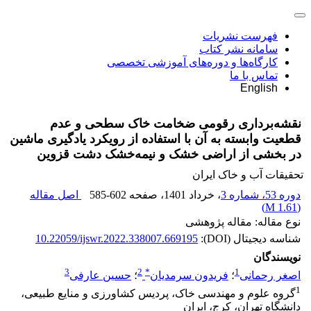
فهرست نشریات
سامانه نشر کتاب
کارگاه‌ها و دوره‌های آموزشی تخصصی
تماس با ما
English
نقشه‌برداری رقومی ضخامت خاک سطحی و عدم
قطعیت وابسته به آن با استفاده از رویکرد یادگیری ماشین
در بخشی از اراضی خشک و نیمه‌خشک دشت قزوین
تحقیقات آب و خاک ایران
دوره 53، شماره 3
، خرداد 1401
، صفحه
585-602
اصل مقاله
)
1.61 M
(
نوع مقاله: مقاله پژوهشی
شناسه دیجیتال (DOI):
10.22059/ijswr.2022.338007.669195
نویسندگان
3
2
*
1
اصغر رحمانی
؛
فریدون سرمدیان
؛
حسین عارفی
1
گروه علوم و مهندسی خاک، پردیس کشاورزی و منایع طبیعی،
دانشگاه تهران، کرج، ایران