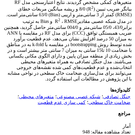
متغیرهای کمکی مشخص گردیدند. نتایج اعتبارسنجی مدل RF
2
بیانگر ضریب تبیین (R
) 8/0 و ریشه میانگین مربعات خطای
(RMSE) کمتر از 3 سانتی‌متر و اریبی (Bias) 63/0 سانتی‌متر است.
2
در مدل شبکه عصبی مقادیرR
، RMSE و Bias به ترتیب
برابر43/0، 05/0 سانتی‌متر و 004/0 سانتی‌متر حاصل گردید، همچنین
ضریب همبستگی توافق (CCC) برای مدل RF در مقایسه با ANN
به میزان 50 درصد افزایش نشان می‌دهد، عدم قطعیت برآورد
شده توسط روش bootstrapping در مقایسه با k-fold به در مناطق
با ضخامت 10 تا15 سانتی به میزان 7 سانتی متر بیشتر است و در
بخش زیادی از منطقه میزان پایین و دارای الگوی مکانی یکسانی
می‌باشند. مدل جنگل تصادفی به همراه متغیرهای محیطی
انتخاب‌شده و عدم قطعیت‌های کمی شده نقشه‌های خروجی
می‌توانند برای مدل‌سازی ضخامت خاک سطحی در نواحی مشابه
با این پژوهش در مطالعات آتی استفاده گردد.
کلیدواژه‌ها
جنگل تصادفی
؛
شبکه عصبی مصنوعی
؛
متغیرهای محیطی
؛
ضخامت خاک سطحی
؛
کمی سازی عدم قطعیت
مراجع
آمار
تعداد مشاهده مقاله: 948