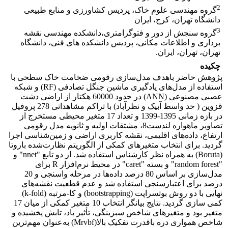
2
گروه مهندسی علوم خاک، پردیس کشاورزی و منابع طبیعی
دانشگاه تهران، کرج، ایران
3
گروه سنجش از دور و فتوگرامتری،دانشکده مهندسی نقشه
برداری و اطلاعات مکانی، پردیس دانشکده های فنی، دانشگاه
تهران، تهران، ایران.
چکیده
پژوهش حاضر باهدف مدل‌سازی رقومی ضخامت خاک سطحی با
استفاده از مدل‌های یادگیری ماشین جنگل تصادفی (RF) و شبکه
عصبی مصنوعی (ANN) در حدود 60000 هکتار از اراضی دشت
قزوین ( حد واسط آبیک و نظرآباد) با تراکم مشاهداتی 278 پروفیل
در بازه زمانی 1395-1399 و تعداد 17 متغیر محیطی مستخرج از
تصاویر ماهواره لندست8، مشتقات اولیه و ثانویه مدل رقومی
ارتفاع، داده‌های اقلیمی، نقشه کاربری اراضی و زمین‌شناسی اجرا
گردید. برای انتخاب متغیرهای کمکی از الگوریتم نظارت‌شده باروتا
(Boruta) به همراه نظر کارشناس استفاده شد. از دو تابع "nnet" و
"random forest" و بسته "caret" در محیط نرم‌افزار R برای
مدل‌سازی بر اساس 80 درصد داده‌ها در مرحله واسنجی و 20
درصد برای اعتبارسنجی استفاده شد و عدم قطعیت نقشه‌های
نهایی با دو روش بوتسراپت (bootstrapping) و کا-مرتبه (k-fold)
کمی سازی گردید. نتایج بیانگر انتخاب 10 متغیر کمکی از میان 17
متغیر بود و متغیرهای شاخص سبزینگی، تأثیر باد، تابش پخشیده و
شاخص همواری دره باقدرت تفکیک بالا(Mrvbf) به‌عنوان مهم‌ترین