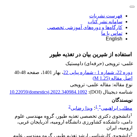
فهرست نشریات
سامانه نشر کتاب
کارگاه‌ها و دوره‌های آموزشی تخصصی
تماس با ما
English
استفاده از شیرین بیان در تغذیه طیور
علمی- ترویجی (حرفه‌ای) دامِستیک
دوره 22، شماره 1 - شماره پیاپی 22
، بهار 1401
، صفحه
40-48
اصل مقاله (
1.25 M
)
نوع مقاله: مقاله علمی- ترویجی
شناسه دیجیتال (DOI):
10.22059/domesticsj.2022.340984.1092
نویسندگان
2
1
*
مطلب ابراهیمی
؛
ویدا رضایی
1
دانشجوی دکتری تخصصی تغذیه طیور، گروه مهندسی علوم
دامی، دانشکده کشاورزی دانشگاه ارومیه، آذربایجان غربی،
ارومیه، ایران
2
دانشجوی کارشناسی ارشد تغذیه طیور، گروه مهندسی علوم