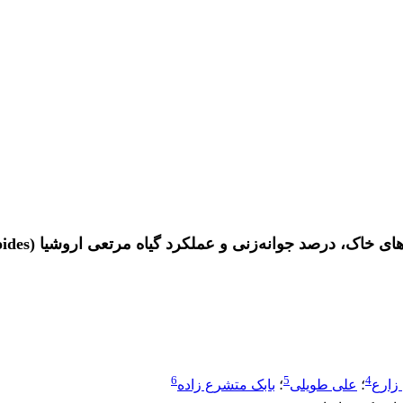
د جوانه‌زنی و عملکرد گیاه مرتعی اروشیا (Eurotia ceratoides)
6
5
4
زارع
؛
علی طویلی
؛
بابک متشرع زاده