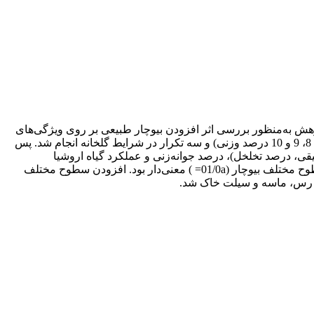
پژوهش به‌منظور بررسی اثر افزودن بیوچار طبیعی بر روی ویژگی‌های
خاک و عملکرد گیاه مرتعی اروشیا، آزمایشی در قالب طرح کاملاً تصادفی با 11 تیمار شامل سطوح مختلف بیوچار (صفر، 1، 2، 3، 4، 5، 6، 7، 8، 9 و 10 درصد وزنی) و سه تکرار در شرایط گلخانه انجام شد. پس
، درصد تخلخل)، درصد جوانه‌زنی و عملکرد گیاه اروشیا
اندازه‌گیری شد. نتایج نشان داد که در تمام صفات مورد مطالعه خاک (به غیر از جرم مخصوص حقیقی)، و خصوصیات گیاه اروشیا تفاوت سطوح مختلف بیوچار (01/0a= ) معنی‌دار بود. افزودن سطوح مختلف
 رس، ماسه و سیلت خاک شد.