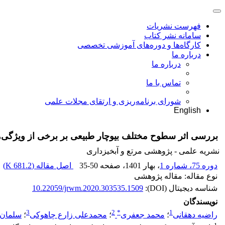
فهرست نشریات
سامانه نشر کتاب
کارگاه‌ها و دوره‌های آموزشی تخصصی
درباره ما
درباره ما
تماس با ما
شورای برنامه‌ریزی و ارتقای مجلات علمی
English
بررسی اثر سطوح مختلف بیوچار طبیعی بر برخی از ویژگی‌های خاک، درص
نشریه علمی - پژوهشی مرتع و آبخیزداری
دوره 75، شماره 1
، بهار 1401
، صفحه
35-50
اصل مقاله (
681.2 K
)
نوع مقاله: مقاله پژوهشی
شناسه دیجیتال (DOI):
10.22059/jrwm.2020.303535.1509
نویسندگان
3
2
*
1
راضیه دهقانی
؛
محمد جعفری
؛
محمدعلی زارع چاهوکی
؛
سلمان 