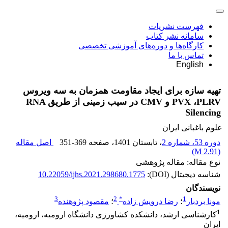
فهرست نشریات
سامانه نشر کتاب
کارگاه‌ها و دوره‌های آموزشی تخصصی
تماس با ما
English
تهیه سازه برای ایجاد مقاومت همزمان به سه ویروس
‏PLRV، ‏PVX‏ و ‏CMV‏ در سیب زمینی از طریق ‏RNA
Silencing
علوم باغبانی ایران
دوره 53، شماره 2
، تابستان 1401
، صفحه
351-369
اصل مقاله
)
2.91 M
(
نوع مقاله: مقاله پژوهشی
شناسه دیجیتال (DOI):
10.22059/ijhs.2021.298680.1775
نویسندگان
3
2
*
1
مونا بردبار
؛
رضا درویش زاده
؛
مقصود پژوهنده
1
کارشناسی ارشد، دانشکده کشاورزی دانشگاه ارومیه، ارومیه،
ایران