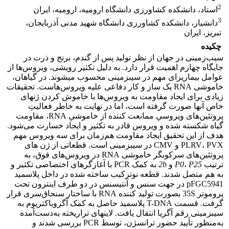
2
استاد، دانشکده کشاورزی دانشگاه ارومیه، ارومیه، ایران
3
دانشیار، دانشکده کشاورزی دانشگاه شهید مدنی آذربایجان،
تبریز، ایران
چکیده
سیب‌زمینی در جهان از نظر تولید پس از گندم، برنج و ذرت در
جایگاه چهارم اهمیت قرار دارد. به دلیل تکثیر رویشی، ویروس‌ها از
عوامل بیماریزای مهم در سیب­زمینی محسوب می­شوند. در گیاهان،
خاموشی RNA یک ساز و کار دفاعی علیه ویروس‌هاست. تحقیقات
زیادی برای ایجاد مقاومت به ویروس‌ها با خاموش کردن ژن­های
خاص آنها صورت گرفته است، اما در نهایت به خاطر فعالیتِ
پروتئین‌های ویروسیِ ممانعت کننده از خاموشیِ RNA، مقاومت
گیاه شکسته شده و ویروس قادر به تکثیر و ایجاد خسارت می‌شود.
هدف از این تحقیق ایجاد مقاومت هم‌زمان برای سه ویروس مهم
PLRV، PVX و CMV در سیب­زمینی است. قطعاتی از ژن های
پروتئین‌های سرکوبگر خاموشی RNA در ویروس‌های فوق، به
ترتیب
P25
،
P0
و
2b
به کمک PCR با آغازگرهای اختصاصی تکثیر و
به هم متصل شدند. قطعه نوترکیب ساخته شده در داخل پلاسمید
pFGC5941 در جهت سنس و آنتی­سنس در دو طرف اینترون تحت
پروموتر 35S بصورت تولید کننده RNA با ساختار سنجاق‌سری قرار
گرفت. قسمت T-DNA پلاسمید حاصل به کمک آگروباکتریوم به
سیب­زمینی رقم آگریا انتقال یافت. لاین­های تراریخته به‌دست‌آمده
به‌منظور تأیید حضور ترانس­ژن، توسط PCR بررسی شدند و