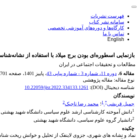
فهرست نشریات
سامانه نشر کتاب
کارگاه‌ها و دوره‌های آموزشی تخصصی
تماس با ما
English
بازنمایی اسطوره‌ای بودن برج میلاد با استفاده از نشانه‌شنا
مطالعات و تحقیقات اجتماعی در ایران
مقاله 6
،
دوره 11، شماره 3 - شماره پیاپی 43
، پاییز 1401
، صفحه
-701
نوع مقاله: مقاله پژوهشی
شناسه دیجیتال (DOI):
10.22059/jisr.2022.334133.1261
نویسندگان
2
1
*
جمیل قریشی
؛
محمد رضا تاجیک
1
دانش آموخته کارشناسی ارشد علوم سیاسی دانشگاه شهید بهشتی
2
دانشیار گروه علوم سیاسی، دانشگاه شهید بهشتی
چکیده
نماد و نشانه های شهری، جزوی لاینفک از تحلیل و خوانش ریخت شناس