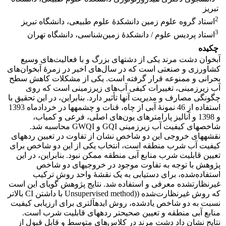
تبریز
2
استاد گروه علوم زمین دانشکدۀ علوم طبیعی، دانشگاه تبریز
3
استاد پردیس علوم / دانشکدۀ زمین‌شناسی، دانشگاه تهران
چکیده
آبخوان دشت مرند یکی از دشت‏های بزرگ و با فعالیت‌های وسیع
کشاورزی و صنعتی است که در سال‌های اخیر در زمرۀ آبخوان‌های
بحرانی و ممنوعه قرار گرفته است. یکی از مشکلات کاهش سطح
آب زیرزمینی، تغییرات کیفی آب‌های زیرزمینی است که روی
چگونگی مصارف و مدیریت آنها تأثیر دارد. بنابراین، در این تحقیق با
استفاده از 46 نمونۀ آبی از چاه، قنات و چشمه‏ها در خردادماه 1393
و 1398 و آنالیز پارامترهای یون‌های اصلی، فرعی و کمیاب،
شاخص‏های کیفیت آب زیرزمینی GQI و GWQI محاسبه شد.
نقشه‏های خروجی این دو شاخص نشان از تفاوت در تعیین رده‏های
کیفیت آب شرب منطقه است، انتخاب یکی از این دو شاخص برای
تعیین قابلیت شرب منابع آبی منطقه ممکن نبود. بنابراین، در این
پژوهش با توجه به تفاوت موجود در خروجی‏های دو شاخص
استفاده‌شده، برای دستیابی به یک نقشۀ واحد روش ترکیب
غیرنظارت‏شده معرفی و استفاده شد. نتایج پژوهش گویای این است
که روش غیرنظارت‌شده ((Unsupervised method با داشتن CI بالاتر
نسبت به دو شاخص یادشده، روش ایده‏آل‏تری برای ارزیابی کیفیت
منابع آبی منطقه و تعیین صحیح‏تر رده‏های قابلیت شرب است.
نتایج نشان داد دشت مرند در کلاس‌های متوسط و قابل قبول از