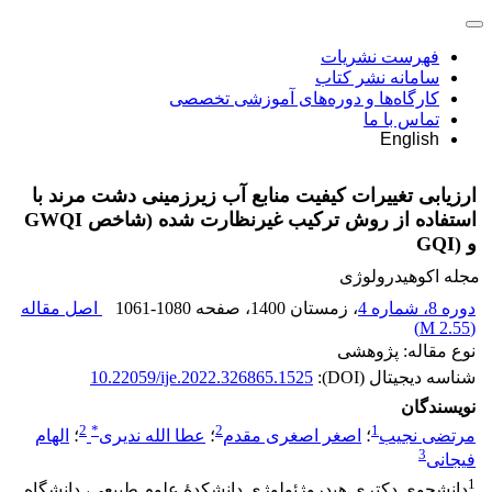
فهرست نشریات
سامانه نشر کتاب
کارگاه‌ها و دوره‌های آموزشی تخصصی
تماس با ما
English
ارزیابی تغییرات کیفیت منابع آب زیرزمینی دشت مرند با
استفاده از روش ترکیب غیرنظارت شده (شاخص GWQI
و (GQI
مجله اکوهیدرولوژی
دوره 8، شماره 4
، زمستان 1400
، صفحه
1061-1080
اصل مقاله
)
2.55 M
(
نوع مقاله: پژوهشی
شناسه دیجیتال (DOI):
10.22059/ije.2022.326865.1525
نویسندگان
2
*
2
1
مرتضی نجیب
؛
اصغر اصغری مقدم
؛
عطا الله ندیری
؛
الهام
3
فیجانی
1
دانشجوی دکتری هیدروژئولوژی دانشکدۀ علوم طبیعی، دانشگاه