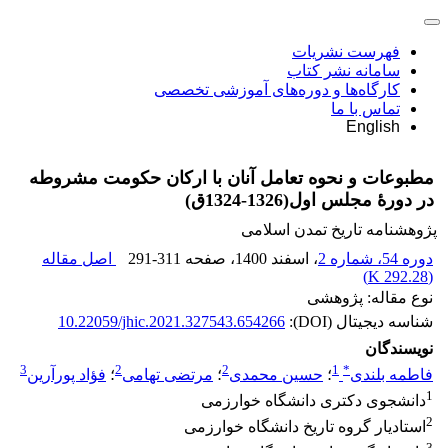
فهرست نشریات
سامانه نشر کتاب
کارگاه‌ها و دوره‌های آموزشی تخصصی
تماس با ما
English
مطبوعات و نحوه تعامل آنان با ارکان حکومت مشروطه
در دورۀ مجلس اول(1326-1324ق)
پژوهشنامه تاریخ تمدن اسلامی
دوره 54، شماره 2
، اسفند 1400
، صفحه
291-311
اصل مقاله
)
292.28 K
(
نوع مقاله: پژوهشی
شناسه دیجیتال (DOI):
10.22059/jhic.2021.327543.654266
نویسندگان
3
2
2
1
*
فاطمه بلندی
؛
حسین محمدی
؛
مرتضی تهامی
؛
فؤاد پورآرین
1
دانشجوی دکتری دانشگاه خوارزمی
2
استادیار گروه تاریخ دانشگاه خوارزمی
3