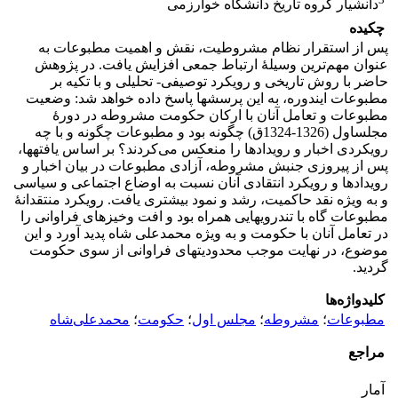
دانشیار گروه تاریخ دانشگاه خوارزمی
چکیده
پس از استقرار نظام مشروطیت، نقش و اهمیت مطبوعات به
عنوان مهم‌ترین وسیلۀ ارتباط جمعی افزایش یافت. در پژوهش
حاضر با روش­ تاریخی و رویکرد توصیفی- تحلیلی و با تکیه بر
مطبوعات این­دوره، به این پرسشها پاسخ ­داده خواهد شد: وضعیت
مطبوعات و تعامل آنان با ارکان حکومت مشروطه در دورۀ
مجلس­اول (1326-1324ق) چگونه بود و مطبوعات چگونه و با چه
رویکردی اخبار و رویدادها را منعکس می‌کردند؟ بر اساس یافته­ها،
پس از پیروزی جنبش مشروطه، آزادی مطبوعات در بیان اخبار و
رویدادها و رویکرد انتقادی آنان نسبت به اوضاع اجتماعی و سیاسی
و به ویژه نقد حاکمیت، رشد و نمود بیشتری یافت. رویکرد منتقدانۀ
مطبوعات گاه با تندرویهایی همراه بود و افت­ و­خیزهای فراوانی را
در تعامل آنان با حکومت و به ویژه محمدعلی­ شاه پدید ­آورد و این
موضوع، در نهایت موجب محدودیتهای فراوانی از سوی حکومت
گردید.
کلیدواژه‌ها
مطبوعات
؛
مشروطه
؛
مجلس اول
؛
حکومت
؛
محمدعلی‌شاه
مراجع
آمار