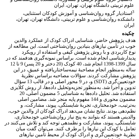
علوم تربیتی دانشگاه تهران، تهران، ایران
3
استادیار گروه روان‌شناسی و آموزش کودکان استثنایی،
دانشکده روان‌شناسی و علوم تربیتی، دانشگاه تهران، تهران،
ایران
چکیده
هدف پژوهش حاضر، شناسایی ادراک کودک از عملکرد والدین
خوب در تأمین نیازهای بنیادین روان‌شناختی است. این مطالعه از
نوع کاربردی و با روش پژوهش کیفی و استفاده از رویکرد
پدیدارشناسی انجام شده است. براساس نمونه‌گیری هدفمند که در
سال 1399-1398 انجام شد، 40 کودک (20 دختر و 20 پسر) 9 تا 12
ساله به‌منظور انجام مصاحبۀ نیمه‌ساختاریافته و عمیق، در این
پژوهش مشارکت کردند. سؤالات مصاحبه براساس نظریۀ
خودتعیین‌گری (SDT) و، در 9 محور اصلی و در قالب 13 سؤال
تدوین و اجرا شد. به‌منظور تجزیه‌وتحلیل داده‌ها، از روش کلایزی
استفاده شد. تحلیل داده‌ها به شناسایی 5 مضمون اصلی، 20
مضمون محوری و 144 مفهوم پایه منجر شد. مضامین اصلی
به‌ترتیب، خودمختاری، تجربۀ شایستگی، پیوند، مشارکت، و
نظم‌دهی بودند. نتایج نشان می‌دهد ادراک کودکان از والدین خوب،
والدینی هستند که بتوانند به پنج نیاز روان‌شناختی خودمختاری،
شایستگی، پیوند، مشارکت و نظمدهی توجه کند و تلاش می‌کنند در
تعامل با کودک این نیازها را برطرف کنند. می‌توان گفت میان
نظریۀ خودتعیین‌گری و ادراک کودک از محیط تأمین نیازهای