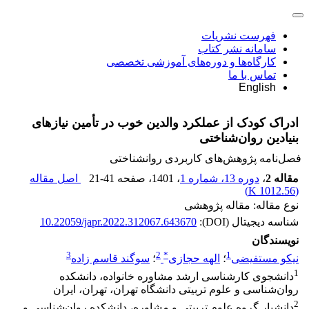
فهرست نشریات
سامانه نشر کتاب
کارگاه‌ها و دوره‌های آموزشی تخصصی
تماس با ما
English
ادراک کودک از عملکرد والدین خوب در تأمین نیازهای
بنیادین روان‌شناختی
فصل‌نامه پژوهش‌های کاربردی روانشناختی
مقاله 2
،
دوره 13، شماره 1
، 1401
، صفحه
21-41
اصل مقاله
)
1012.56 K
(
نوع مقاله: مقاله پژوهشی
شناسه دیجیتال (DOI):
10.22059/japr.2022.312067.643670
نویسندگان
3
2
*
1
نیکو مستفیضی
؛
الهه حجازی
؛
سوگند قاسم زاده
1
دانشجوی کارشناسی ارشد مشاوره خانواده، دانشکده
روان‌شناسی و علوم تربیتی دانشگاه تهران، تهران، ایران
2
دانشیار گروه علوم تربیتی و مشاوره، دانشکده روان‌شناسی و