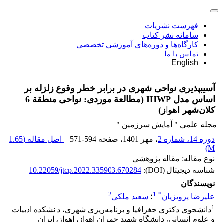
فهرست نشریات
سامانه نشر کتاب
کارگاه‌ها و دوره‌های آموزشی تخصصی
تماس با ما
English
آسیب‎پذیری نواحی شهری در برابر خطر وقوع زلزله بر
‌اساس‌ مدل IHWP (مطالعة موردی: نواحی منطقة 6
کلان‌شهر اهواز)
مجله علمی " آمایش سرزمین "
دوره 14، شماره 2
، مهر 1401
، صفحه
571-594
اصل مقاله (
1.65
)
M
نوع مقاله: مقاله پژوهشی
شناسه دیجیتال (DOI):
10.22059/jtcp.2022.335903.670284
نویسندگان
2
1
*
علیرضا پرویزیان
؛
سعید ملکی
1
دانشجوی دکتری جغرافیا و برنامه‌ریزی شهری، دانشکده ادبیات
و علوم انسانی، دانشگاه شهید چمران اهواز، اهواز، ایران