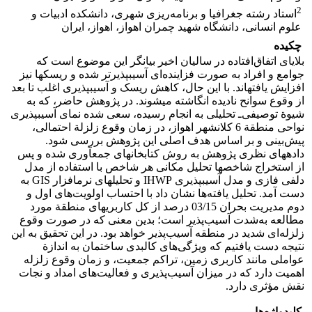
2
استاد رشته جغرافیا و برنامه‌ریزی شهری، دانشکده ادبیات و
علوم انسانی، دانشگاه شهید چمران اهواز، اهواز، ایران
چکیده
بلایای اتفاق‌افتاده در سالیان اخیر بیانگر این موضوع است که
جوامع و افراد به صورت فزاینده‌ای آسیب‎پذیرتر شده و ریسک‎ها نیز
افزایش یافته‎اند. با این ‌حال، کاهش ریسک و آسیب‎پذیری اغلب تا بعد
از وقوع سوانح نادیده انگاشته می‎شوند. در پژوهش حاضر، که به
شیوة توصیفی‌‌ـ تحلیلی به انجام رسیده، سعی شده نمای آسیب‎پذیری
نواحی منطقة 6 کلان‎شهر اهواز، در زمان وقوع زلزلة احتمالی،
پیش‌بینی و بر اساس هدف اصلی این پژوهش بررسی شود.
داده‎های نظری پژوهش به روش کتابخانه‎ای جمع‎آوری شده و پس
از استخراج شاخص‎ها تحلیل مکانی هر شاخص‎ با استفاده از مدل
دلفی فازی و مدل آسیب‎پذیری IHWP و تحلیل‎های نرم‎افزار GIS به
دست آمد. تحلیل یافته‌ها نشان داد با احتساب اولویت‌های اول و
دوم مدیریت بحران 03/15 درصد از کل کاربری‎های منطقة مورد
مطالعه به‌شدت آسیب‌پذیر است؛ بدین معنی که در صورت وقوع
زلزله‌ای شدید در منطقه آسیب‌پذیر خواهد بود. در این تحقیق به این
نتیجه دست‌ یافتیم که ویژگی‌های کالبدی ساختمان به‌ اندازة
عواملی مانند کاربری زمین، تراکم جمعیت، و زمان وقوع زلزله
اهمیت دارد که در میزان آسیب‌پذیری و فعالیت‌های امداد و نجات
نقش مؤثری دارد.
کلیدواژه‌ها