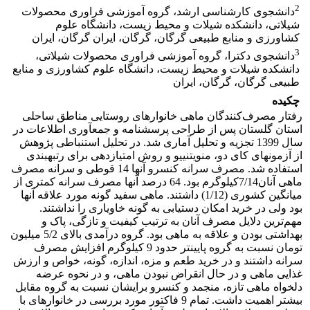
2
دانشجوی کارشناسی ارشد، گروه آموزشی فراوری محصولات
شیلاتی، دانشکده شیلات و محیط زیست، دانشگاه علوم
کشاورزی و منابع طبیعی گرگان، گرگان، ایران گرگان، ایران
3
دانشجوی دکترا، گروه آموزشی فراوری محصولات شیلاتی،
دانشکده شیلات و محیط زیست، دانشگاه علوم کشاورزی و منابع
طبیعی گرگان، گرگان، ایران
چکیده
رفتار مصرف‌کنندگان ماهی خانوارهای روستایی مناطق ساحلی
استان گلستان پس از طراحی پرسشنامه و جمع­آوری اطلاعات در
سال 1399 تجزیه و تحلیل آماری شد. در تحلیل استنباطی پژوهش
از آزمون­های کای دو، من­ویتنی­یو و روش امتیازدهی برای رتبه­بندی
استفاده شد. مصرف سرانه کنسرو آنها 14 قوطی و سرانه مصرف
ماهی آنان7/14کیلوگرم بود. 64 درصد آنها مصرف سرانه کمتری از
میانگین کشوری (1/12) داشتند. ماهی سفید گونه مورد علاقه­ آنها
بود ولی در خرید امکان دستیابی به گونه خاویاری را نداشتند.
مهم‌ترین دلایل مصرف آنان به ترتیب کیفیت و تازگی، پاک و
بهداشتی بودن و علاقه به ماهی بود. گروه درآمدی بالای 5/2 میلیون
تومان نسبت به گروه پایین­تر حدود 9 کیلوگرم افزایش مصرف
سرانه داشتند و در خرید طعم و مزه، اندازه، گونه، خواص و ارزش
غذایی ماهی و در حال انقراض نبودن ماهی، و در نحوه عرضه
دلخواه ماهی تازه، منجمد و کنسرو برایشان نسبت به گروه مقابل
بیشتر اهمیت داشت. تمام 9 فاکتور مورد بررسی در خانوارهای با