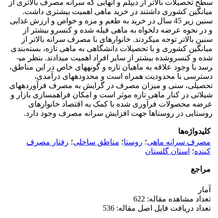
سطح تحصیلات بالاتر از دیپلم و آنهایی که سرانه مصرف بالاتری از
میانگین کشوری داشتند در خرید ماهی اهمیت بیشتری داشت.
سنین زیر 45 سال در خرید به طعم و مزه و خواص و ارزش غذایی
و در نحوه عرضه دلخواه به ماهی فیله شده و کنسرو بیشتر از
سنین بالاتر توجه می­کردند. خانوارهای با مصرف سرانه بالاتر از
میانگین کشوری و با تحصیلات دانشگاهی به ماهی تازه، بسته‌بندی
شده و کنسروشده بیشتر از سایر افراد اهمیت می­دادند. بنظر می­
رسد با وجود علاقه به ماهیان تازه و گونه­های خاص در این مناطق،
دسترسی با محدودیت همراه است و محدوده­های درآمدی،
تحصیلی، سنی و میزان مصرف در گرایش به مصرف فرآورده­های
شیلاتی در کنار ماهی تازه موثر است و امکان فراهم­سازی بازار و
عرضه محصولات فرآوری شده با کمک به اقتصاد خانوارهای
روستایی در روستاها جهت افزایش سرانه مصرف وجود دارد.
کلیدواژه‌ها
مصرف سرانه ماهی
؛
روستا
؛
مناطق ساحلی
؛
رفتار مصرف
کننده
؛
استان گلستان
مراجع
آمار
تعداد مشاهده مقاله: 622
تعداد دریافت فایل اصل مقاله: 536