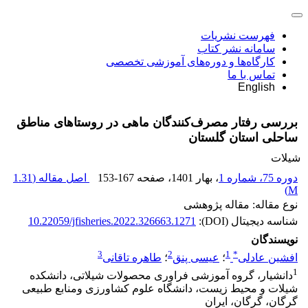
فهرست نشریات
سامانه نشر کتاب
کارگاه‌ها و دوره‌های آموزشی تخصصی
تماس با ما
English
بررسی رفتار مصرف‌کنندگان ماهی در روستاهای مناطق
ساحلی استان گلستان
شیلات
دوره 75، شماره 1
، بهار 1401
، صفحه
153-167
اصل مقاله (
1.31
)
M
نوع مقاله: مقاله پژوهشی
شناسه دیجیتال (DOI):
10.22059/jfisheries.2022.326663.1271
نویسندگان
3
2
1
*
افشین عادلی
؛
عیسی پنق
؛
طاهره تاقانی
1
دانشیار، گروه آموزشی فراوری محصولات شیلاتی، دانشکده
شیلات و محیط زیست، دانشگاه علوم کشاورزی ومنابع طبیعی
گرگان، گرگان، ایران