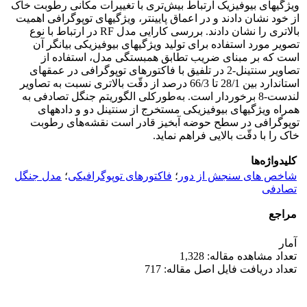
ویژگی­های بیوفیزیک ارتباط بیش‌تری با تغییرات مکانی رطوبت خاک
از خود نشان دادند و در اعماق پایین­تر، ویژگی­های توپوگرافی اهمیت
بالاتری را نشان دادند. بررسی کارایی مدل RF در ارتباط با نوع
تصویر مورد استفاده برای تولید ویژگی­های بیوفیزیکی بیانگر آن
است که بر مبنای ضریب تطابق همبستگی مدل، استفاده از
تصاویر سنتینل-2 در تلفیق با فاکتورهای توپوگرافی در عمق­های
استاندارد بین 28/1 تا 66/3 درصد از دقّت بالاتری نسبت به تصاویر
لندست-8 برخوردار است. به‌طورکلی الگوریتم جنگل تصادفی به
همراه ویژگی­های بیوفیزیکی مستخرج از سنتینل دو و داده­های
توپوگرافی در سطح حوضه آبخیز قادر است نقشه‌های رطوبت
خاک را با دقّت بالایی فراهم نماید.
کلیدواژه‌ها
شاخص های سنجش از دور
؛
فاکتورهای توپوگرافیکی
؛
مدل جنگل
تصادفی
مراجع
آمار
تعداد مشاهده مقاله: 1,328
تعداد دریافت فایل اصل مقاله: 717