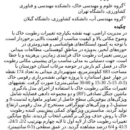
2
گروه علوم و مهندسی خاک، دانشکده مهندسی و فناوری
کشاورزی، دانشگاه تهران
3
گروه مهندسی آب، دانشکده کشاورزی، دانشگاه گیلان
چکیده
در مدیریت اراضی، تهیه نقشه یکپارچه تغییرات ­رطوبت خاک با
وضوح مکانی بالا و کیفیت مناسب از اهمیت بالایی برخوردار است.
با توجه به کمبود ایستگاه‌های هواشناسی و هیدرومتری در
حوزه‌های آبخیز، به‌ویژه در مناطق کوهستانی، مطالعات میدانی
بررسی تغییرات رطوبت خاک فرآیندی زمان‌بر، پرهزینه و با خطا
است. جهت دستیابی به مدلی مناسب برای پیش­بینی مکانی رطوبت
خاک در فصل کم بارش در حوضه مرغاب استان خوزستان با
مساحت 683 کیلومترمربع، نمونه­برداری میدانی به تعداد 174 نقطه
در چهار عمق استاندارد با پروژه جهانی نقشه‌برداری رقومی خاک
(5-0، 15-5، 30-15 و 60-30 سانتی‌متری) صورت گرفت. نقشه­های
تغییرات مکانی رطوبت خاک با استفاده از اجرای مدل یادگیری
ماشین جنگل تصادفی (RF) و دو مجموعه داده­ی فضاپایه شامل
ویژگی‌های بیوفیزیکی سطح حاصل از تصاویر ماهواره لندست-8 و
سنتینل-2 و ویژگی‌های توپوگرافی مستخرج از مدل رقومی ارتفاع
تولید گردید. مناسب­ترین ویژگی­های کمکی پیش‌بینی کننده رطوبت
خاک با روش حذف ویژگی برگشتی انتخاب گردیدند. نتایج میانگین
تغییرات رطوبت خاک از لایه اول تا لایه چهارم به­ترتیب 2/2، 24/3،
41/3 و 6/4 درصد مشاهده گردید. در عمق سطحی (5-0 سانتیمتر)،