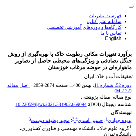
فهرست نشریات
سامانه نشر کتاب
کارگاه‌ها و دوره‌های آموزشی تخصصی
تماس با ما
English
برآورد تغییرات مکانی رطوبت خاک با بهره‌گیری از روش
جنگل تصادفی و ویژگی‌های محیطی حاصل از تصاویر
ماهواره‌ای در حوضه مرغاب خوزستان
تحقیقات آب و خاک ایران
دوره 52، شماره 11
، بهمن 1400
، صفحه
2859-2874
اصل مقاله
)
2.22 M
(
نوع مقاله: مقاله پژوهشی
شناسه دیجیتال (DOI):
10.22059/ijswr.2021.331962.669094
نویسندگان
3
2
*
1
پدیده جوادی
؛
حسین اسدی
؛
مجید وظیفه دوست
1
گروه علوم خاک، دانشکده مهندسی و فناوری کشاورزی،
دانشگاه تهران