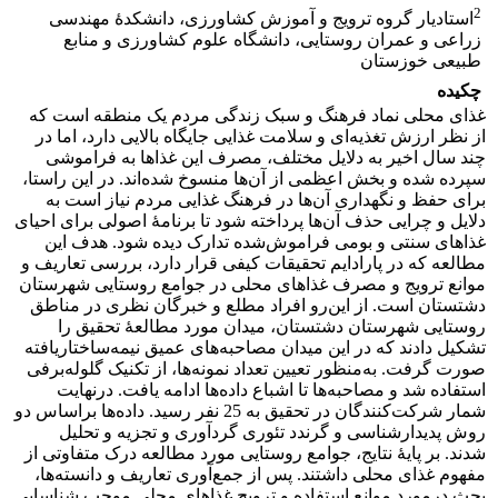
2
استادیار گروه ترویج و آموزش کشاورزی، دانشکدۀ مهندسی
زراعی و عمران روستایی، دانشگاه علوم کشاورزی و منابع
طبیعی خوزستان
چکیده
غذای محلی نماد فرهنگ و سبک زندگی مردم یک منطقه است که
از نظر ارزش تغذیه‌ای و سلامت غذایی جایگاه بالایی دارد، اما در
چند سال اخیر به دلایل مختلف، مصرف این غذاها به فراموشی
سپرده شده و بخش اعظمی از آن‌ها منسوخ شده‌اند. در این راستا،
برای حفظ و نگهداری آن‌ها در فرهنگ غذایی مردم نیاز است به
دلایل و چرایی حذف آن‌ها پرداخته شود تا برنامۀ اصولی برای احیای
غذاهای سنتی و بومی فراموش‌شده تدارک دیده شود. هدف این
مطالعه که در پارادایم تحقیقات کیفی قرار دارد، بررسی تعاریف و
موانع ترویج و مصرف غذاهای محلی در جوامع روستایی شهرستان
دشتستان است. از این‌رو افراد مطلع و خبرگان نظری در مناطق
روستایی شهرستان دشتستان، میدان مورد مطالعۀ تحقیق را
تشکیل دادند که در این میدان مصاحبه‌های عمیق نیمه‌ساختاریافته
صورت گرفت. به‌منظور تعیین تعداد نمونه‌ها، از تکنیک گلوله‌برفی
استفاده شد و مصاحبه‌ها تا اشباع داده‌ها ادامه یافت. درنهایت
شمار شرکت‌کنندگان در تحقیق به 25 نفر رسید. داده‌ها براساس دو
روش پدیدارشناسی و گرندد تئوری گردآوری و تجزیه و تحلیل
شدند. بر پایۀ نتایج، جوامع روستایی مورد مطالعه درک متفاوتی از
مفهوم غذای محلی داشتند. پس از جمع‌آوری تعاریف و دانسته‌ها،
بحث درمورد موانع استفاده و ترویج غذاهای محلی موجب شناسایی