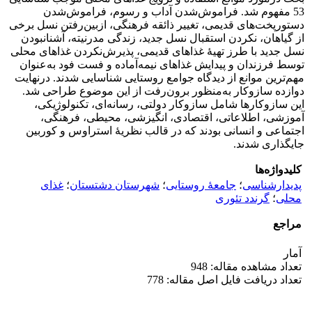
53 مفهوم شد. فراموش‌شدن آداب و رسوم، فراموش‌شدن
دستورپخت‌های قدیمی، تغییر ذائقه فرهنگی، ازبین‌رفتن نسل برخی
از گیاهان، ‌نکردن استقبال نسل جدید، زندگی مدرنیته، آشنانبودن
نسل جدید با طرز تهیۀ غذاهای قدیمی، پذیرش‌نکردن غذاهای محلی
توسط فرزندان و پیدایش غذاهای نیمه‌آماده و فست فود به‌عنوان
مهم‌ترین موانع از دیدگاه جوامع روستایی شناسایی شدند. درنهایت
دوازده سازوکار به‌منظور برون‌رفت از این موضوع طراحی شد.
این سازوکارها شامل سازوکار دولتی، رسانه‌ای، تکنولوژیکی،
آموزشی، اطلاعاتی، اقتصادی، انگیزشی، محیطی، فرهنگی،
اجتماعی و انسانی بودند که در قالب نظریۀ استراوس و کوربین
جایگذاری شدند.
کلیدواژه‌ها
پدیدارشناسی
؛
جامعۀ روستایی
؛
شهرستان دشتستان
؛
غذای
محلی
؛
گرندد تئوری
مراجع
آمار
تعداد مشاهده مقاله: 948
تعداد دریافت فایل اصل مقاله: 778