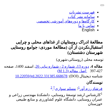
فهرست نشریات
سامانه نشر کتاب
کارگاه‌ها و دوره‌های آموزشی تخصصی
تماس با ما
English
مطالعۀ ادراک روستاییان از غذاهای محلی و چرایی
استقبال‌نکردن از آن (مطالعۀ موردی: جوامع روستایی
شهرستان دشتستان)
توسعه محلی (روستائی-شهری)
مقاله 4
،
دوره 13، شماره 2 - شماره پیاپی 26
، اسفند 1400
، صفحه
397-427
اصل مقاله (
1.3 M
)
شناسه دیجیتال (DOI):
10.22059/jrd.2022.331385.668678
نویسندگان
2
*
1
فرشاد رزم آور
؛
مسلم سواری
1
کارشناس ارشد توسعۀ روستایی، دانشکدۀ مهندسی زراعی و
عمران روستایی، دانشگاه علوم کشاورزی و منابع طبیعی
خوزستان