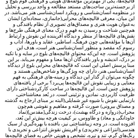
قالیچه‌ها، یکی از مهم‌ترین مؤلفه‌های هویتی و فرهنگی قوم بلوچ و
از برجسته‌ترین ساحت‌های مستعد مطالعه و واجد بررسی و تحلیل
در منظومه انسان‌شناسی و رویکرد انسان‌شناسی هنر می‌باشد. در
این میان، معرفی قالیچه‌های محرابی(جانمازی، سجاده‌ای) ایشان
به‌عنوان هویت هنری و مصداق‌های تصویری از نظام بافندگی و
هم‌چنین شناخت و رسیدن به فهم و درک معنای فرهنگی طرح‌ها و
نقش‌های قالیچه‌ها از منظر و دیدگاه آفریننده این نقوش و ارتباط
آن‌ها با مؤلفه‌هایی چون فرهنگ، اساطیر، عقاید و باورها، آداب و
رسوم که مقصد و منظور انسان‌شناسی هنر است، هدف این
پژوهش است. چه این‌که محتوای قالیچه‌های بلوچ در سایه و با تکیه
بر درک، اندیشه و باور بافندگان آن‌ها معنا و مفهوم می‌یابد. بر این
مبنا پرسش اصلی این است که قالیچه‌های محرابی بلوچ از دیدگاه
انسان‌شناسی هنر، دارای چه ویژگی‌ها و شاخص‌هایی هستند و
چگونه می‌توان از گذار این دیدگاه و زمینه-های فرهنگی به فهم
معنایی و زیبایی‌ نقوش این قالیچه‌ها پی‌برد؟ برخی از یافته‌های
پژوهش چنین است. این قالیچه‌ها در ساحت کارکردشناختی دارای
ظرفیت کاربردی، نمادین و تزئینی است. در بُعد معناشناختی،
بازنمایی نقوش با شیوه غیر شمایلی(البته بر مبنای ارجاع به گذشته
و مصداق بیرونی) صورت گرفته و مفاهیم و نقوشی هم‌چون
محراب(دروازه و درگاه بهشت)، درخت زندگی[مقدس](نماد
جاودانگی و معاد) و طاووس، بر کیفیت هرچه بیش‌تر این بُعد،
افزوده است. در وجه زیباشناختی نیز، بافنده با بهره‌گیری از سبک
هندسی(انتزاعی و تجریدی) و آفرینش نقوش انتزاعی و تجریدی با
رنگ‌های گرم، تند و تیره، تشخص و هویتی خاص به فضای قالیچه‌ها