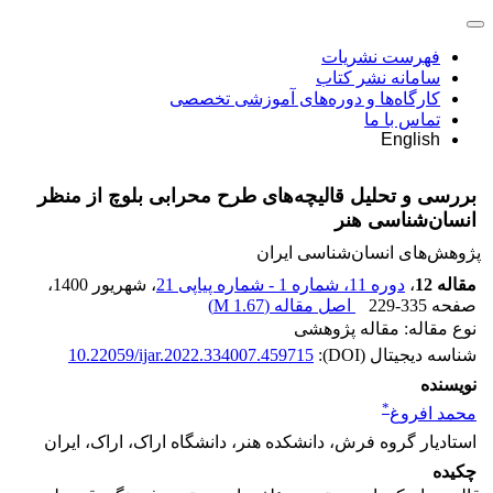
فهرست نشریات
سامانه نشر کتاب
کارگاه‌ها و دوره‌های آموزشی تخصصی
تماس با ما
English
بررسی و تحلیل قالیچه‌های طرح محرابی بلوچ از منظر
انسان‌شناسی هنر
پژوهش‌های انسان‌شناسی ایران
مقاله 12
،
دوره 11، شماره 1 - شماره پیاپی 21
، شهریور 1400
،
صفحه
229-335
اصل مقاله (
1.67 M
)
نوع مقاله: مقاله پژوهشی
شناسه دیجیتال (DOI):
10.22059/ijar.2022.334007.459715
نویسنده
*
محمد افروغ
استادیار گروه فرش، دانشکده هنر، دانشگاه اراک، اراک، ایران
چکیده