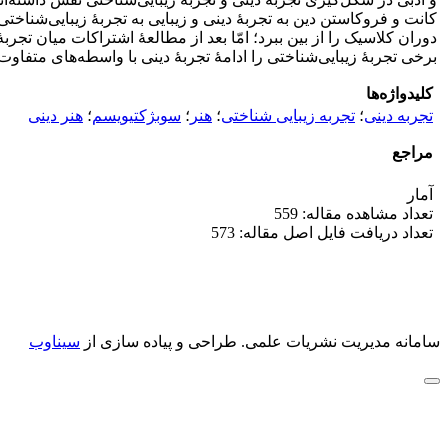
کانت و فروکاستن دین به تجربۀ دینی و زیبایی به تجربۀ زیبایی‌شناخ
دوران کلاسیک را از بین ببرد؛ امّا بعد از مطالعۀ اشتراکات میان تجرب
برخی تجربۀ زیبایی‌شناختی را ادامۀ تجربۀ دینی با واسطه‌های متفاوت م
کلیدواژه‌ها
تجربه دینی
؛
تجربه زیبایی شناختی
؛
هنر
؛
سوبژکتیویسم
؛
هنر دینی
مراجع
آمار
تعداد مشاهده مقاله: 559
تعداد دریافت فایل اصل مقاله: 573
سامانه مدیریت نشریات علمی.
طراحی و پیاده سازی از
سیناوب