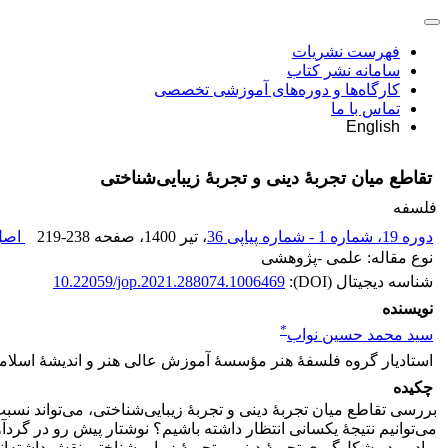
فهرست نشریات
سامانه نشر کتاب
کارگاه‌ها و دوره‌های آموزشی تخصصی
تماس با ما
English
تقاطع میان تجربۀ دینی و تجربۀ زیبایی‌شناختی
فلسفه
دوره 19، شماره 1 - شماره پیاپی 36
، تیر 1400
، صفحه
219-238
اصل 
نوع مقاله: علمی -پژوهشی
شناسه دیجیتال (DOI):
10.22059/jop.2021.288074.1006469
نویسنده
*
سید محمد حسین نواب
استادیار گروه فلسفۀ هنر مؤسسۀ آموزش عالی هنر و اندیشۀ اسلام
چکیده
بررسی تقاطع میان تجربۀ دینی و تجربۀ زیبایی‌شناختی، می‌تواند نس
می‌توانیم نتیجۀ یکسانی انتظار داشته باشیم؟ نوشتار پیش رو در گر
و ادبی در شکل‌گیری تجربۀ دینی و تجربۀ زیبایی‌شناختی نقش داشته‌