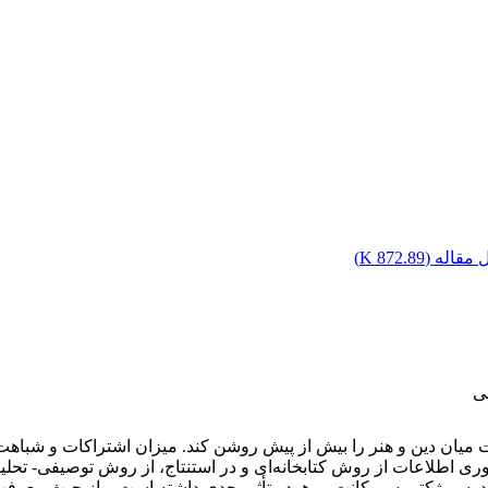
مقاله (
872.89 K
)
ی
بت میان دین و هنر را بیش از پیش روشن کند. میزان اشتراکات و شباهت
دآوری اطلاعات از روش کتابخانه‌ای و در استنتاج، از روش توصیفی- 
اند. سوبژکتیویسم کانت بر هردو تأثیر جدی داشته است و از حیث معرف