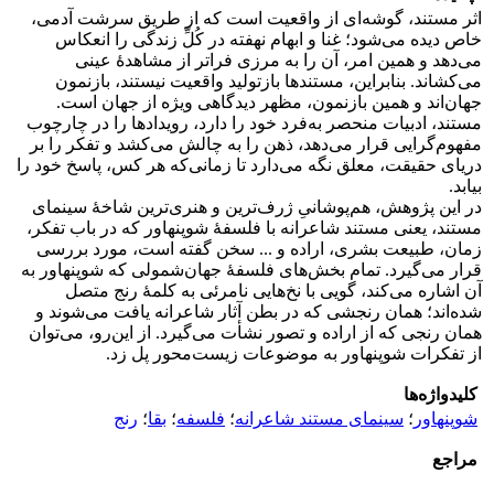
اثر مستند، گوشه‌ای از واقعیت است که از طریق سرشت آدمی،
خاص دیده می‌شود؛ غنا و ابهام نهفته در کُلِّ زندگی را انعکاس
می‌دهد و همین امر، آن را به مرزی فراتر از مشاهدۀ عینی
می‌کشاند. بنابراین، مستندها بازتولید واقعیت نیستند، بازنمون
جهان‌اند و همین بازنمون، مظهر دیدگاهی ویژه از جهان است.
مستند، ادبیات منحصر به‌فرد خود را دارد، رویدادها را در چارچوب
مفهوم‌گرایی قرار می‌دهد، ذهن را به چالش می‌کشد و تفکر را بر
دریای حقیقت، معلق نگه می‌دارد تا زمانی‌که هر کس، پاسخ خود را
بیابد.
در این پژوهش، هم‌پوشانیِ ژرف‌ترین و هنری‌ترین شاخۀ سینمای
مستند، یعنی مستند شاعرانه با فلسفۀ شوپنهاور که در باب تفکر،
زمان، طبیعت بشری، اراده و ... سخن گفته است، مورد بررسی
قرار می‌گیرد. تمام بخش‌های فلسفۀ جهان‌شمولی که شوپنهاور به
آن اشاره می‌کند، گویی با نخ‌هایی نامرئی به کلمۀ رنج متصل
شده‌اند؛ همان رنجشی که در بطن آثار شاعرانه یافت می‌شوند و
همان رنجی که از اراده و تصور نشأت می‌گیرد. از این‌رو، می‌توان
از تفکرات شوپنهاور به موضوعات زیست‌محور پل زد.
کلیدواژه‌ها
شوپنهاور
؛
سینمای مستند شاعرانه
؛
فلسفه
؛
بقا
؛
رنج
مراجع