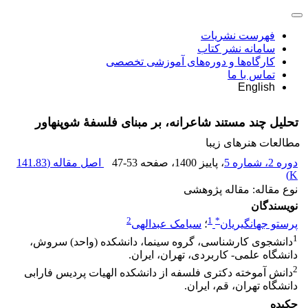
فهرست نشریات
سامانه نشر کتاب
کارگاه‌ها و دوره‌های آموزشی تخصصی
تماس با ما
English
تحلیل چند مستند شاعرانه، بر مبنای فلسفۀ شوپنهاور
مطالعات هنرهای زیبا
دوره 2، شماره 5
، پاییز 1400
، صفحه
47-53
اصل مقاله (
141.83
)
K
نوع مقاله: مقاله پژوهشی
نویسندگان
2
1
*
پرستو جهانگیریان
؛
سیامک عبدالهی
1
دانشجوی کارشناسی، گروه سینما، دانشکده (واحد) سروش،
دانشگاه علمی‌- کاربردی، تهران، ایران.
2
دانش آموخته دکتری فلسفه از دانشکده الهیات پردیس فارابی
دانشگاه تهران، قم، ایران.
چکیده