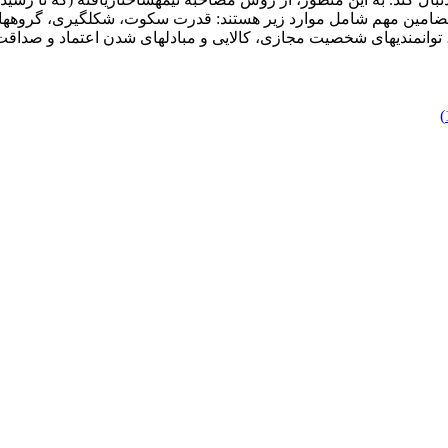
 مضامین مهم شامل موارد زیر هستند: قدرت سکوت، شکل­گیری، گروه­های
توانمندی­های شخصیت مجازی، کالایی و مبادله­ای شدن اعتماد و صد