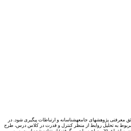
ق معرفتی پژوهش­های جامعه­شناسانه و ارتباطات پیگیری شود. در
ی مربوط به تحلیل روابط از منظر کنترل و قدرت در کلاس درس، طرح
مسئله­ای جدید و اکتشافی را با لحاظ کردن اقتضائات فضای مجازی دنبال کند. به این منظور، از روش مصاحبۀ نیمه­ساختاریافته (که تا رسیدن به اشباع، 30 مصاحبه را در برگرفته) استفاده شده است. سپس،