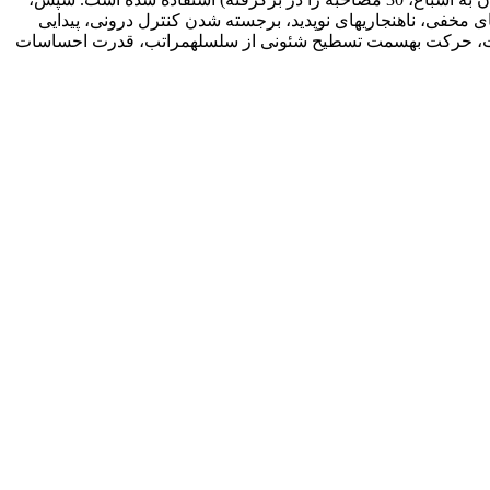
 مخفی، ناهنجاری­های نوپدید، برجسته شدن کنترل درونی، پیدایی
اقت، حرکت به­سمت تسطیح شئونی از سلسله­مراتب، قدرت احساسات