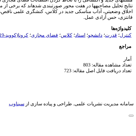
نتایج تحلیل مصاحبه­ها در هفت محور صورت­بندی شده­اند که برخی از
اخلاق وضعیتی، آداب مناسکی جدید در کلاس، کنشگری علمی ناقص، 
فانتزی، حس آزادی عمل.
کلیدواژه‌ها
کنترل
؛
قدرت
؛
دانشجو
؛
استاد
؛
کلاس
؛
فضای مجازی
؛
کرونا(کووید-19)
مراجع
آمار
تعداد مشاهده مقاله: 803
تعداد دریافت فایل اصل مقاله: 723
سامانه مدیریت نشریات علمی.
طراحی و پیاده سازی از
سیناوب