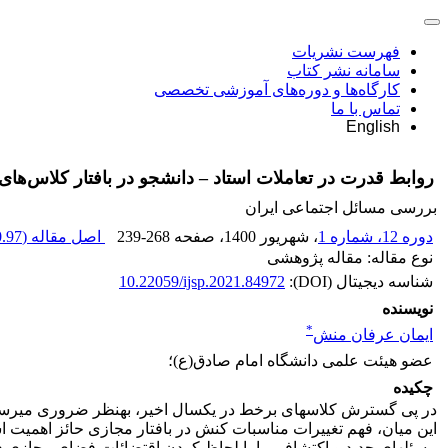
فهرست نشریات
سامانه نشر کتاب
کارگاه‌ها و دوره‌های آموزشی تخصصی
تماس با ما
English
روابط قدرت در تعاملات استاد – دانشجو در بافتار کلاس‌ها
بررسی مسائل اجتماعی ایران
دوره 12، شماره 1
، شهریور 1400
، صفحه
239-268
اصل مقاله (
97 K
نوع مقاله: مقاله پژوهشی
شناسه دیجیتال (DOI):
10.22059/ijsp.2021.84972
نویسنده
*
ایمان عرفان منش
عضو هیئت علمی دانشگاه امام صادق(ع)؛
چکیده
در پی گسترش کلاس­های برخط در یک­سال اخیر، به­نظر ضروری می­رسد 
این میان، فهم تغییرات مناسبات کنش در بافتار مجازی حائز اهمیت 