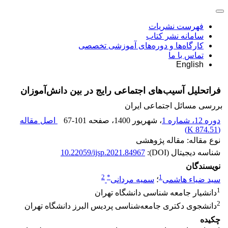
فهرست نشریات
سامانه نشر کتاب
کارگاه‌ها و دوره‌های آموزشی تخصصی
تماس با ما
English
فراتحلیل آسیب‌های اجتماعی رایج در بین دانش‌آموزان
بررسی مسائل اجتماعی ایران
دوره 12، شماره 1
، شهریور 1400
، صفحه
67-101
اصل مقاله
)
874.51 K
(
نوع مقاله: مقاله پژوهشی
شناسه دیجیتال (DOI):
10.22059/ijsp.2021.84967
نویسندگان
2
*
1
سید ضیاء هاشمی
؛
سمیه مردانی
1
دانشیار جامعه شناسی دانشگاه تهران
2
دانشجوی دکتری جامعه‌شناسی پردیس البرز دانشگاه تهران
چکیده