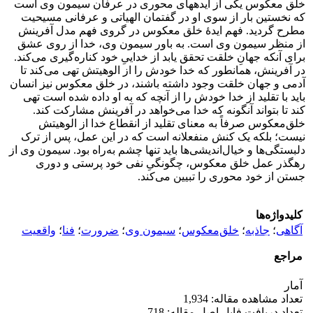
خلق معکوس یکی از ایده­های محوری در عرفان سیمون وی است
که نخستین بار از سوی او در گفتمان الهیاتی و عرفانی مسیحیت
مطرح گردید. فهم ایدۀ خلق ‌معکوس در گروی فهم مدل آفرینش
از منظر سیمون وی است. به باور سیمون وی، خدا از روی عشق
برای آنکه جهانِ خلقت تحقق یابد از خداییِ خود کناره‌گیری می‌کند.
در آفرینش، همان­طور که خدا خودش را از الوهیتش تهی می‌کند تا
آدمی و جهان خلقت وجود داشته باشند، در خلق ‌معکوس نیز انسان
باید با تقلید از خدا خودش را از آنچه که به او داده شده است تهی
کند تا بتواند آن­گونه که خدا می‌خواهد در آفرینش مشارکت کند.
خلق‌معکوس صرفاً به معنای تقلید از انقطاع خدا از الوهیتش
نیست؛ بلکه یک کنش منفعلانه است که در این عمل، پس از ترک
دلبستگی‌ها و خیال‌اندیشی‌ها باید تنها چشم به‌راه بود. سیمون وی از
رهگذر عمل خلق معکوس، چگونگیِ نفی خود پرستی و دوری
جستن از خود محوری را تبیین می‌کند.
کلیدواژه‌ها
آگاهی
؛
جاذبه
؛
خلق‌معکوس
؛
سیمون وی
؛
ضرورت
؛
فنا
؛
واقعیت
مراجع
آمار
تعداد مشاهده مقاله: 1,934
تعداد دریافت فایل اصل مقاله: 718