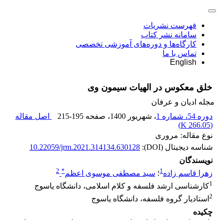
فهرست نشریات
سامانه نشر کتاب
کارگاه‌ها و دوره‌های آموزشی تخصصی
تماس با ما
English
خلق معکوس در الهیات سیمون وی
مجله ادیان و عرفان
دوره 54، شماره 1
، شهریور 1400
، صفحه
215-195
اصل مقاله
)
266.05 K
(
نوع مقاله: مروری
شناسه دیجیتال (DOI):
10.22059/jrm.2021.314134.630128
نویسندگان
2
*
1
زهرا قاسم زاده
؛
سید مصطفی موسوی اعظم
1
کارشناسی ارشد فلسفه و کلام اسلامی، دانشگاه یاسوج
2
استادیار گروه فلسفه، دانشگاه یاسوج
چکیده