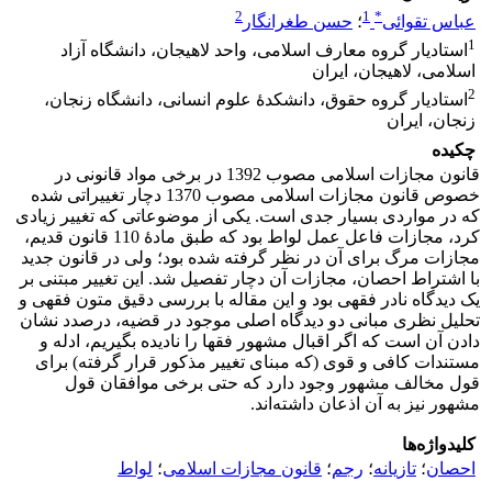
2
1
*
عباس تقوائی
؛
حسن طغرانگار
1
استادیار گروه معارف اسلامی، واحد لاهیجان، دانشگاه آزاد
اسلامی، لاهیجان، ایران
2
استادیار گروه حقوق، دانشکدۀ علوم انسانی، دانشگاه زنجان،
زنجان، ایران
چکیده
قانون مجازات اسلامی مصوب 1392 در برخی مواد قانونی در
خصوص قانون مجازات اسلامی مصوب 1370 دچار تغییراتی شده
که در مواردی بسیار جدی است. یکی از موضوعاتی که تغییر زیادی
کرد، مجازات فاعل عمل لواط بود که طبق مادۀ 110 قانون قدیم،
مجازات مرگ برای آن در نظر گرفته شده بود؛ ولی در قانون جدید
با اشتراط احصان، مجازات آن دچار تفصیل شد. این تغییر مبتنی بر
یک دیدگاه نادر فقهی بود و این مقاله با بررسی دقیق متون فقهی و
تحلیل نظری مبانی دو دیدگاه اصلی موجود در قضیه، درصدد نشان
دادن آن است که اگر اقبال مشهور فقها را نادیده بگیریم، ادله و
مستندات کافی و قوی (که مبنای تغییر مذکور قرار گرفته) برای
قول مخالف مشهور وجود دارد که حتی برخی موافقان قول
مشهور نیز به آن اذعان داشته‌اند.
کلیدواژه‌ها
احصان
؛
تازیانه
؛
رجم
؛
قانون مجازات اسلامی
؛
لواط