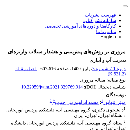
فهرست نشریات
سامانه نشر کتاب
کارگاه‌ها و دوره‌های آموزشی تخصصی
تماس با ما
English
مروری بر روش‌های پیش‌بینی و هشدار سیلاب واریزه‌ای
مدیریت آب و آبیاری
دوره 11، شماره 3
، پاییز 1400
، صفحه
607-616
اصل مقاله
)
531.2 K
(
نوع مقاله: مقاله مروری
شناسه دیجیتال (DOI):
10.22059/jwim.2021.329769.914
نویسندگان
2
*
1
میترا تنهاپور
؛
محمد ابراهیم بنی حبیب
1
دانشجوی دکتری، گروه مهندسی آب، دانشکده پردیس ابوریحان،
دانشگاه تهران، تهران، ایران
2
استاد، گروه مهندسی آب، دانشکده پردیس ابوریحان، دانشگاه
تهران، تهران، ایران