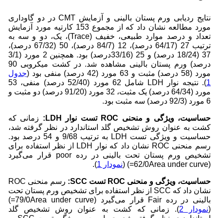
نتایج ردیابی ورم پستان بالینی و آزمایش CMT در دو گاوداری
مورد مطالعه نشان داد که از مجموع 153 کارتیه مورد آزمایش
تعداد و درصد موارد طبیعی، خفیف (Trace)، یک، دو و سه به
ترتیب 27 (64/17 درصد)، 12 (84/7 درصد)، 50 (67/32 درصد)،
37 (18/24 درصد) و 25 (33/16درصد) بود. همچنین 2 مورد (3/1
درصد) ورم پستان بالینی مشاهده شد. در کشت میکروبی 90
مورد (58 درصد) مثبت و 63 مورد (42 درصد) منفی بود (
جدول
1
). نتیجه‌ نوار LDH شامل 62 مورد (52/40 درصد) منفی، 53
مورد (64/34 درصد) یک مثبت، 32 مورد (91/20 درصد) دو مثبت و
6 مورد (92/3 درصد) سه مثبت بود.
حساسیت، ویژگی و منحنی ROC تست نوار LDH:
زمانی که
کشت به عنوان روش تشخیص گلد استاندارد در نظر گرفته شد،
حساسیت و ویژگی تست LDH به ترتیب 9/68 و 54 درصد بود.
رسم منحنی ROC نشان داد که نوار LDH از نظر استفاده برای
تشخیص ورم پستان تحت بالینی در رده poor قرار می‌گیرد
(62/0Area under curve=) (
نمودار 1
).
حساسیت، ویژگی و منحنی
ROC
تست
SCC
:
رسم منحنی ROC
نشان داد که SCC از نظر استفاده برای تشخیص ورم پستان تحت
بالینی در رده Fair قرار می‌گیرد (79/0Area under curve=)
(
نمودار 2
). زمانی که کشت به عنوان روش تشخیص گلد