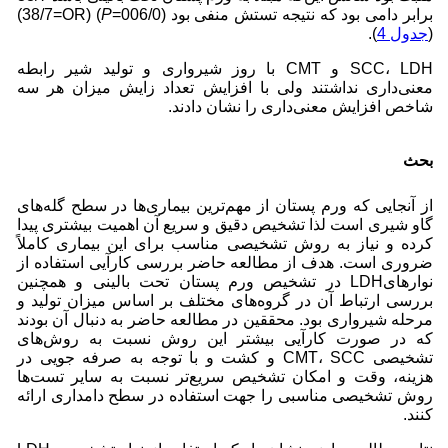
برابر دامی بود که نتیجه تستش منفی بود (006/0=
P
) (38/7=OR)
(
جدول 4
).
SCC، LDH و CMT با روز شیرواری و تولید شیر رابطه
معنی‌داری نداشتند ولی با افزایش تعداد زایش میزان هر سه
شاخص افزایش معنی‌داری را نشان دادند
.
بحث
از آنجایی که ورم پستان از مهم‌ترین بیماری‌ها در سطح گله‌های
گاو شیری است لذا تشخیص دقیق و سریع آن اهمیت بیشتری پیدا
کرده و نیاز به روش تشخیصی مناسب برای این بیماری کاملاً
ضروری است. هدف از مطالعه حاضر بررسی کارآیی استفاده از
نوارهایLDH در تشخیص ورم پستان تحت بالینی و همچنین
بررسی ارتباط آن در گروه‌های مختلف بر اساس میزان تولید و
مرحله شیرواری بود. محققین در مطالعه حاضر به دنبال آن بودند
که در صورت کارآیی بیشتر این روش نسبت به روش‌های
تشخیصی CMT، SCC و کشت و با توجه به صرفه جویی در
هزینه، وقت و امکان تشخیص سریع‌تر نسبت به سایر تست‌ها
روش تشخیصی مناسبی را جهت استفاده در سطح دامداری ارائه
کنند.