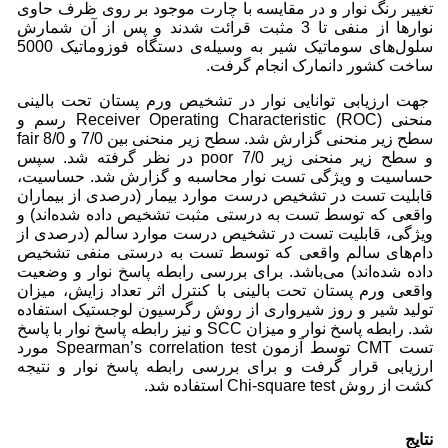
تغییر رنگ نوار و در مقایسه با چارت موجود بر روی ظرف حاوی
نوارها از منفی تا 3 مثبت قرائت شدند و پس از آن شمارش
سلول‌های سوماتیک شیر به وسیله‌ی دستگاه فوزوماتیک 5000
ساخت کشور دانمارک انجام گرفت.
جهت ارزیابی توانایی نوار در تشخیص ورم پستان تحت بالینی
منحنی (ROC) Receiver Operating Characteristic
رسم و
سطح زیر منحنی گزارش شد. سطح زیر منحنی بین 7/0 و 8/0 fair
و سطح زیر منحنی زیر 7/0 poor در نظر گرفته شد. سپس
حساسیت و ویژگی تست نوار محاسبه و گزارش شد. حساسیت،
قابلیت تست در تشخیص درست موارد بیمار (درصدی از بیماران
واقعی که توسط تست به درستی مثبت تشخیص داده شده‌اند) و
ویژگی، قابلیت تست در تشخیص درست موارد سالم (درصدی از
دام‌های سالم واقعی که توسط تست به درستی منفی تشخیص
داده شده‌اند) می‌باشد. برای بررسی رابطه پاسخ نوار و وضعیت
واقعی ورم پستان تحت بالینی با کنترل اثر تعداد زایش، میزان
تولید شیر و روز شیرواری از روش رگرسیون لوجستیک استفاده
شد. رابطه پاسخ نوار و میزان SCC و نیز رابطه پاسخ نوار با پاسخ
تست CMT توسط آزمون Spearman’s correlation test مورد
ارزیابی قرار گرفت و برای بررسی رابطه پاسخ نوار و نتیجه
کشت از روش Chi-square test استفاده شد.
نتایج