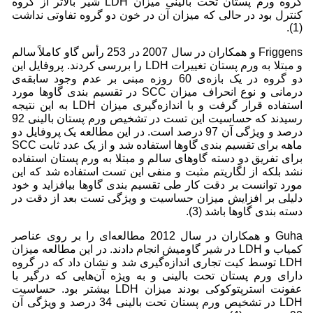
گروه ورم پستان تحت بالینی میزان LDH شیر بالاتر از گروه
کنترل بود در حالی که میزان آن در خون دو گروه تفاوتی نداشت
(1).
Friggens و همکاران در سال 2007 در 253 رأس گاو کاملاً سالم
و مبتلا به ورم پستان تغییرات LDH را بررسی کردند. پروفایل این
دو گروه در یک بازه‌ی 60 روزه مبنی بر عدم وجود سابقه‌ی
درمانی و نوع انحراف میزان SCC در تقسیم بندی گاوها مورد
استفاده قرار گرفت و با اندازه‌گیری میزان LDH به این نتیجه
رسیدند که حساسیت این تست در تشخیص ورم پستان بالینی 92
درصد و ویژگی آن 97 درصد است. در این مطالعه یک پروفایل دو
ماهه برای تقسیم بندی گاوها استفاده شد و از یک عدد ثابت SCC
برای تفریق دو دسته‌ گاوهای سالم و مبتلا به ورم پستان استفاده
نشد بلکه از لگاریتم مثبت و منفی این تست استفاده شد که این
مورد توانست بر دقت کار طی تقسیم بندی گاوها بیافزاید و خود
دلیلی بر افزایش میزان حساسیت و ویژگی تست بعد از دقت در
دسته بندی گاوها باشد (3).
Guha و همکاران در سال 2012 مطالعه‌ای را بر روی عناصر
کمیاب و LDH در شیر گاومیش انجام دادند. در این مطالعه میزان
LDH توسط کیت تجاری اندازه‌گیری شد و نشان داد که در گروه
دارای ورم پستان تحت بالینی و به ویژه آن‌هایی که درگیر با
عفونت استرپتوکوکی بودند میزان LDH بیشتر بود. حساسیت
LDH در تشخیص ورم پستان تحت بالینی 34 درصد و ویژگی آن