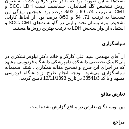
تست‌ها به این صورت بود که با در نظر گرفتن کشت به عنوان
روش تشخیص گلد استاندارد، حساسیت تست SCC، LDH و
CMT به ترتیب 74، 69 و 3/93 درصد بود. همچنین ویژگی این
تست‌ها به ترتیب 71، 54 و 8/50 درصد بود. از لحاظ کارایی
تشخیص ورم پستان تحت بالینی در گاو تست‌های SCC، CMT و
استفاده از نوار سنجش LDH به ترتیب بهترین روش‌ها هستند.
سپاسگزاری
از آقای مهندس سید‌ علی کارگر و خانم دکتر نیلوفر‌‌ تشکری در
پلی‌کلینیک تخصصی دانشکده دامپزشکی دانشگاه فردوسی مشهد
که در اجرای این طرح و تصحیح مقاله همکاری داشتند صمیمانه
سپاسگزاری می‌شود. بودجه انجام طرح از دانشگاه فردوسی
مشهد و با کد 33541/3 در تاریخ 12/11/1393 تأمین گردید.
تعارض منافع
بین نویسندگان تعارض در منافع گزارش نشده است.
مراجع