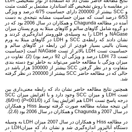
نتایج مطالعه‌ حاضر نشان داد که استفاده از نوار تشخیصی LDH
در مقایسه با روش تشخیص گلد استاندارد مشتمل بر کشت مثبت
و SCC بیشتر از 200000 دارای حساسیت 4/75 درصد و ویژگی
6/53 درصد است که میزان حساسیت مشابه نتیجه‌ی به دست
آمده در مطالعه Chagunda و همکاران در سال 2006 بود که در
دو گروه شامل گاوهای سالم و گاوهای مبتلا به ورم پستان میزان
NAGase و LDH را به وسیله‌ی فلورومتر اندازه‌گیری کردند و
نشان دادند که رابطه‌ی SCC و LDH در گاوهای مبتلا به ورم
پستان بالینی بسیار قوی‌تر از این رابطه در گاوهای سالم و
حساسیت تست LDH بالاتر از تست NAGase است (حساسیت
تست LDH 73 درصد و ویژگی آن 92 درصد بود) (2). تفاوت در
میزان ویژگی با مطالعه حاضر می‌تواند به خاطر نوع دسته بندی
متفاوت و در نظر گرفتن SCC بیشتر از 100000 هزار باشد در
حالی که در مطالعه حاضر SCC بیشتر از 200000 در نظر گرفته
شد.
همچنین نتایج مطالعه حاضر نشان داد که رابطه معنی‌داری بین
تست LDH و میزان SCC وجود دارد و با افزایش میزان SCC
درجه پاسخ تست LDH هم افزایش پیدا کرد (001/0>
P
) (6/0=r).
این نتیجه مشابه مطالعه صورت گرفته توسط Hiss و همکاران
در سال 2007 و Chagunda و همکاران در سال 2006 بود (2،6).
در مطالعه Hiss و همکاران در سال 2007 میزان LDH به وسیله‌
دستگاه آنالیزور اندازه‌گیری شد و نشان داد که میزانLDH در