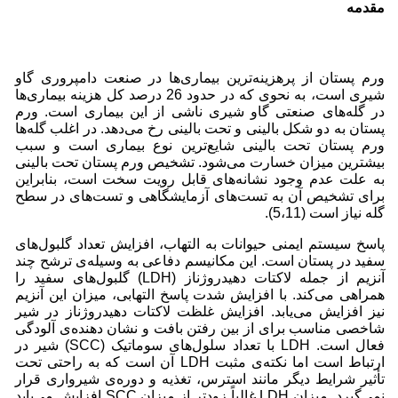
مقدمه
ورم پستان از پرهزینه‌ترین بیماری‌ها در صنعت دامپروری گاو
شیری است، به نحوی که در حدود 26 درصد کل هزینه بیماری‌ها
در گله‌های صنعتی گاو شیری ناشی از این بیماری است. ورم
پستان به دو شکل بالینی و تحت بالینی رخ می‌دهد. در اغلب گله‌ها
ورم پستان تحت بالینی شایع‌ترین نوع بیماری است و سبب
بیشترین میزان خسارت می‌شود. تشخیص ورم پستان تحت بالینی
به علت عدم وجود نشانه‌های قابل رویت سخت است، بنابراین
برای تشخیص آن به تست‌های آزمایشگاهی و تست‌های در سطح
گله نیاز است (5،11).
پاسخ سیستم ایمنی حیوانات به التهاب، افزایش تعداد گلبول‌های
سفید در پستان است. این مکانیسم دفاعی به وسیله‌‌ی ترشح چند
آنزیم از جمله لاکتات دهیدروژناز (LDH) گلبول‌های سفید را
همراهی می‌کند. با افزایش شدت پاسخ التهابی، میزان این آنزیم
نیز افزایش می‌یابد. افزایش غلظت لاکتات دهیدروژناز در شیر
شاخصی مناسب برای از بین رفتن بافت و نشان دهنده‌ی آلودگی
فعال است. LDH با تعداد سلول‌های سوماتیک (SCC) شیر در
ارتباط است اما نکته‌ی مثبت LDH آن است که به راحتی تحت
تأثیر شرایط دیگر مانند استرس، تغذیه و دوره‌ی شیرواری قرار
نمی‌گیرد. میزان LDH غالباً زودتر از میزان SCC افزایش می‌یابد