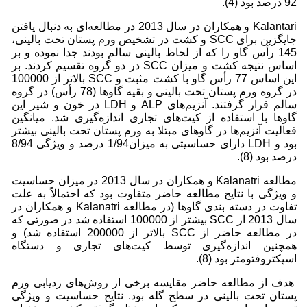
92 درصد بود (4).
Kalantari و همکاران در سال 2013 در مطالعه‌ای به دنبال یافتن
جایگزین برای SCC و کشت در تشخیص ورم پستان تحت بالینی،
145 رأس گاو را که از لحاظ بالینی سالم بودند جدا نموده و بر
اساس نتیجه کشت و میزان SCC در دو گروه تقسیم کردند. بر
این اساس 77 رأس گاو با کشت مثبت و SCC بالاتر از 100000
در گروه ورم پستان تحت بالینی و بقیه گاوها (78 رأس) در گروه
سالم قرار گرفتند. آنزیم‌های ALP و LDH در خون و شیر این
گاوها با استفاده از کیت‌های تجاری اندازه‌گیری شد. میانگین
فعالیت آنزیم‌ها در گاوهای مبتلا به ورم پستان تحت بالینی بیشتر
بود و LDH دارای حساسیتی به میزان1/94 درصد و ویژگی 8/94
درصد بود (8).
مطالعه‌ Kalanatri و همکاران در سال 2013 در میزان حساسیت
و ویژگی با نتایج مطالعه حاضر متفاوت بود که احتمالاً به علت
تفاوت در دسته بندی گاوها (در مطالعه Kalanatri و همکاران در
سال 2013 از SCC بیشتر از 100000 استفاده شد در صورتی که
در مطالعه‌ حاضر از SCC بالاتر از 200000 استفاده شد) و
همچنین اندازه‌گیری توسط کیت‌های تجاری و دستگاه
اسپکتروفتومتر بود (8).
هدف از مطالعه حاضر مقایسه برخی از روش‌های ردیابی ورم
پستان تحت بالینی در سطح گله بود. نتایج حساسیت و ویژگی