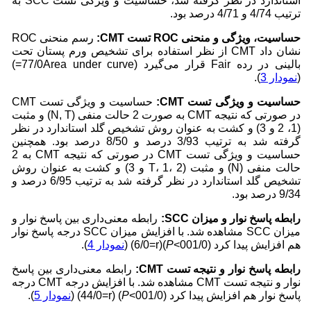
استاندارد در نظر گرفته شد، حساسیت و ویژگی تست SCC به
ترتیب 4/74 و 4/71 درصد بود.
حساسیت، ویژگی و منحنی
ROC
تست
CMT
:
رسم منحنی ROC
نشان داد CMT از نظر استفاده برای تشخیص ورم پستان تحت
بالینی در رده Fair قرار می‌گیرد (77/0Area under curve=)
(
نمودار 3
).
حساسیت و ویژگی تست
CMT
:
حساسیت و ویژگی تست CMT
در صورتی که نتیجه CMT به صورت 2 حالت منفی (N, T) و مثبت
(1، 2 و 3) و کشت به عنوان روش تشخیص گلد استاندارد در نظر
گرفته شد به ترتیب 3/93 درصد و 8/50 درصد بود. همچنین
حساسیت و ویژگی تست CMT در صورتی که نتیجه CMT به 2
حالت منفی (N) و مثبت (T، 1، 2 و 3) و کشت به عنوان روش
تشخیص گلد استاندارد در نظر گرفته شد به ترتیب 6/95 درصد و
9/34 درصد بود.
رابطه پاسخ نوار و میزان
SCC
:
رابطه معنی‌داری بین پاسخ نوار و
میزان SCC مشاهده شد. با افزایش میزان SCC درجه پاسخ نوار
هم افزایش پیدا کرد (001/0>
P
)(6/0=r) (
نمودار 4
).
رابطه پاسخ نوار و نتیجه تست
CMT
:
رابطه معنی‌داری بین پاسخ
نوار و نتیجه تست CMT مشاهده شد. با افزایش درجه CMT درجه
پاسخ نوار هم افزایش پیدا کرد (001/0>
P
) (44/0=r) (
نمودار 5
).