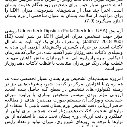
که شاخصی بسیار خوب برای تشخیص زود هنگام عفونت پستان
است. اخیراً چند مدل از ماشین‌های شیردوشی میزان LDH را
برای مراقبت از سلامت پستان به عنوان شاخصی از ورم پستان
اندازه می‌گیرند (7،9).
آزمایش Uddercheck Dipstick (PortaCheck Inc. USA) روشی
مؤثر جهت تشخیص میزان افزایش LDH در شیر است (12)
{Jadhav, 2018 #60}. پد معرف دارای یک لایه ثابت به نام ال
لاکتات است. در جریان یک‌سری واکنش‌های آنزیمی این ماده به
وسیله‌ی لاکتات دهیدروژناز شیر اکسید شده، در حالی‌که هم‌زمان
اندیکاتور نیتروترازولیوم آبی به فورمازان بنفش کاهش می‌یابد.
غلظت نهایی رنگ فورمازان متناسب با غلظت لاکتات دهیدروژناز
شیر است.
امروزه سیستم‌های تشخیص ورم پستان بسیار تخصصی شده‌اند.
هم زمان با افزایش تمرکز بر کیفیت شیر، پیشرفت‌هایی نیز در
زمینه تکنولوژی‌های تشخیص در سطح گله حاصل شده است.
ارزیابی مؤثر بودن سیستم تشخیص بیماری با برآورد میزان
حساسیت و ویژگی آن سیستم صورت می‌پذیرد. هدف از مطالعه
حاضر ارزیابی دقت تشخیص ورم پستان تحت بالینی با استفاده از
نوارهای تشخیص لاکتات دهیدروژناز است. همچنین برای اولین بار
عملکرد و دقت ارزیابی ورم پستان تحت بالینی با استفاده از این
نوارها با توجه به روزهای شیرواری، میزان تولید و تعداد زایش
مورد بررسی قرار گرفت.