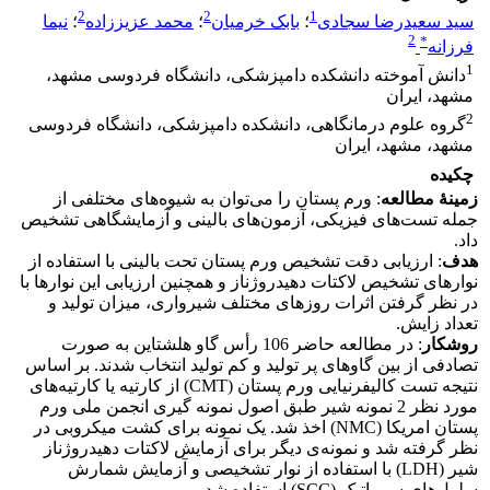
2
2
1
سید سعیدرضا سجادی
؛
بابک خرمیان
؛
محمد عزیززاده
؛
نیما
2
*
فرزانه
1
دانش آموخته دانشکده دامپزشکی، دانشگاه فردوسی مشهد،
مشهد، ایران
2
گروه علوم درمانگاهی، دانشکده دامپزشکی، دانشگاه فردوسی
مشهد، مشهد، ایران
چکیده
زمینۀ مطالعه
: ورم پستان را می‌توان به شیوه‌های مختلفی از
جمله تست‌های فیزیکی، آزمون‌های بالینی و آزمایشگاهی تشخیص
داد.
هدف
: ارزیابی دقت تشخیص ورم پستان تحت بالینی با استفاده از
نوارهای تشخیص لاکتات دهیدروژناز و همچنین ارزیابی این نوارها با
در نظر گرفتن اثرات روزهای مختلف شیرواری، میزان تولید و
تعداد زایش.
روش
کار
: در مطالعه حاضر 106 رأس گاو هلشتاین به صورت
تصادفی از بین گاوهای پر تولید و کم‌ تولید انتخاب شدند. بر اساس
نتیجه تست کالیفرنیایی ورم پستان (CMT) از کارتیه یا کارتیه‌های
مورد نظر 2 نمونه شیر طبق اصول نمونه گیری انجمن ملی ورم
پستان امریکا (NMC) اخذ شد. یک نمونه برای کشت میکروبی در
نظر گرفته شد و نمونه‌ی دیگر برای آزمایش لاکتات دهیدروژناز
شیر (LDH) با استفاده از نوار تشخیصی و آزمایش شمارش
سلول‌های سوماتیک (SCC) استفاده شد.