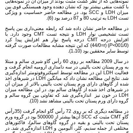
نمونه‌هایی که از نظر کشت مثبت بودند از میزان آن در نمونه‌هایی
با کشت منفی بیشتر بود که نشان دهنده وجود همبستگی قوی بین
میزان LDH و SCC بود. در مطالعه حاضر حساسیت و ویژگی
تست LDH به ترتیب 80 و 87 درصد بود (6).
در مطالعه‌ حاضر نشان داده شد که رابطه معنی‌داری بین پاسخ
تست تشخیصی نوار LDH و نتیجه تست CMT وجود دارد. با
افزایش درجه CMT درجه پاسخ نوار هم افزایش پیدا کرد
(001/0>
P
) (44/0=r) که این نتیجه مشابه مطالعات صورت گرفته
توسط سایر محققین بود (1،10).
در سال 2009 مطالعه بر روی 60 رأس گاو شیری سالم و مبتلا
به ورم پستان تحت بالینی در سه دامداری ارومیه انجام‌ گرفت و
فعالیت LDH این در مطالعه توسط اسپکتروفوتومتر اندازه‌گیری
شد. نتایج این مطالعه نشان داد که میانگین LDH در شیرهای اخذ
شده از گاوهای دارای ورم پستان تحت بالینی بالاتر از میزان آن
در شیرهای اخذ شده از گاوهای سالم بود. در این مطالعه میزان
LDH در خون نیز اندازه‌گیری شد که تفاوتی بین گروه سالم و
گروه دارای ورم پستان تحت بالینی مشاهد نشد (10).
در مطالعه‌ دیگری که بر روی 72 رأس گاو انجام گرفت (35رأس
گاو CMT مثبت که SCC آن‌ها بیشتر از 500000 بود در گروه ورم
پستان تحت بالینی و بقیه در گروه گاوهای سالم)، فاکتورهای
مختلفی از جمله سدیم، کلر، آلبومین و LDH اندازه‌گیری شد. در