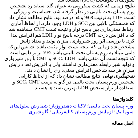
نتایج
:
زمانی که کشت میکروبی به عنوان گلد استاندارد تشخیص
ورم پستان تحت بالینی در نظر گرفته شد، حساسیت و ویژگی
تست LDH به ترتیب 9/68 و 54 درصد بود. نتایج مطالعه نشان داد
که همبستگی بالایی بین SCC و LDH وجود دارد. از لحاظ آماری
ارتباط معنی‌داری بین پاسخ نوار و نتیجه تست CMT مشاهده شد
که با افزایش درجه CMT درجه پاسخ نوار LDH هم افزایش پیدا
کرد. با بررسی اثر روز شیرواری، میزان تولید و تعداد زایش
مشخص شد زمانی که نتیجه تست نوار مثبت باشد، شانس این‌که
دامی مبتلا به ورم پستان تحت بالینی باشد 59/5 برابر دامی است
که نتیجه تست آن منفی باشد. SCC، LDH و CMT با روز شیرواری
و تولید شیر رابطه معنی‌داری نداشتند ولی با افزایش تعداد زایش
میزان هر سه شاخص افزایش معنی‌داری را نشان دادند.
نتیجه­گیری نهایی
: نتایج مطالعه نشان داد که از لحاظ کارایی
تشخیص ورم پستان تحت بالینی در گاو به ترتیب SCC، CMT و
استفاده از نوار سنجش LDH بهترین تست‌ها هستند.
کلیدواژه‌ها
ورم پستان تحت بالینی
؛
لاکتات دهیدروژناز
؛
شمارش سلول‌های
سوماتیک
؛
آزمایش ورم پستان کالیفرنیایی
؛
گاو شیری
اصل مقاله