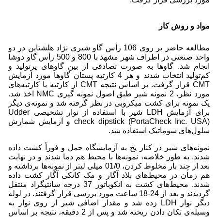
مواد و روش کار
مطالعه حاضر بر روی 106 رأس گاو شیری نژاد هلشتاین در دو
واحد صنعتی در اطراف شهر مشهد با 800 و 500 رأس گاو دوشا
انجام شد. گاوها به صورت تصادفی از بین گاوهای پرتولید و
کم‌تولید انتخاب شدند و هر 4 کارتیه پستان گاوها مورد آزمایش
CMT قرار گرفت. بر اساس نتیجه‌ CMT از کارتیه یا کارتیه‌های
مورد نظر، 2 نمونه شیر طبق اصول نمونه گیری NMC اخذ شد.
یک نمونه برای کشت میکروبی در نظر گرفته شد و نمونه‌ی دیگر
برای آزمایش LDH شیر با استفاده از نوار تشخیصی Udder
check dipstick (PortaCheck Inc. USA) و آزمایش شمارش
سلول‌های سوماتیک استفاده شد.
نمونه‌های شیر در کنار یخ به آزمایشگاه حمل و فوراً کشت داده
شدند. به طور خلاصه، نمونه‌ها با محیط هم دما شدند و در نهایت
بعد از چند بار مخلوط کردن، 01/0 میلی لیتر از نمونه‌ها برداشته و
هم زمان در محیط‌های بلاد آگار و مک کانکی آگار کشت داده
شدند. محیط‌های کشت به انکوباتور 37 درجه سانتیگراد منتقل
گردیدند و بعد از 24-18 ساعت مورد بررسی قرار گرفتند. در لوله
دیگر نوار LDH زده شد و مقدار اضافی شیر از روی نوار به
وسیله‌ی تکان دادن ریخته شد و پس از 2 دقیقه، نتیجه بر اساس