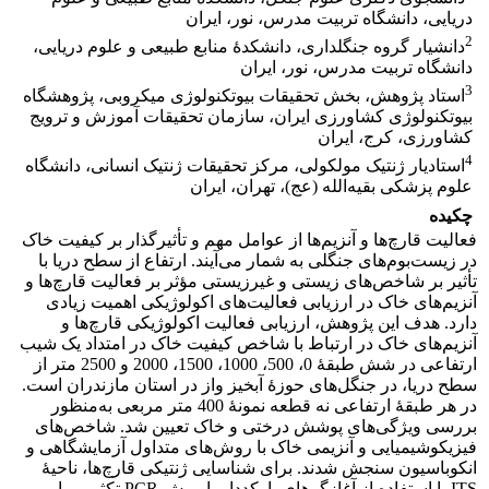
دریایی، دانشگاه تربیت مدرس، نور، ایران
2
دانشیار گروه جنگلداری، دانشکدۀ منابع طبیعی و علوم دریایی،
دانشگاه تربیت مدرس، نور، ایران
3
استاد پژوهش، بخش تحقیقات بیوتکنولوژی میکروبی، پژوهشگاه
بیوتکنولوژی کشاورزی ایران، سازمان تحقیقات آموزش و ترویج
کشاورزی، کرج، ایران
4
استادیار ژنتیک مولکولی، مرکز تحقیقات ژنتیک انسانی، دانشگاه
علوم پزشکی بقیه‌الله (عج)، تهران، ایران
چکیده
فعالیت قارچ‌ها و آنزیم‌ها از عوامل مهم و تأثیرگذار بر کیفیت خاک
در زیست‌بوم‌های جنگلی به شمار می‌آیند. ارتفاع از سطح دریا با
تأثیر بر شاخص‌های زیستی و غیرزیستی مؤثر بر فعالیت قارچ‌ها و
آنزیم‌های خاک در ارزیابی فعالیت‌های اکولوژیکی اهمیت زیادی
دارد. هدف این پژوهش، ارزیابی فعالیت اکولوژیکی قارچ‌ها و
آنزیم‌های خاک در ارتباط با شاخص کیفیت خاک در امتداد یک شیب
ارتفاعی در شش طبقۀ 0، 500، 1000، 1500، 2000 و 2500 متر از
سطح دریا، در جنگل‌های حوزۀ آبخیز واز در استان مازندران است.
در هر طبقۀ ارتفاعی نه قطعه ‌نمونۀ 400 متر مربعی به‌منظور
بررسی ویژگی‌های پوشش درختی و خاک تعیین شد.
شاخص‌های
فیزیکوشیمیایی و آنزیمی خاک با روش‌های متداول آزمایشگاهی و
انکوباسیون سنجش شدند. برای شناسایی ژنتیکی قارچ‌ها، ناحیۀ
ITS با استفاده از آغازگرهای بارکددار با روش PCR تکثیر و با