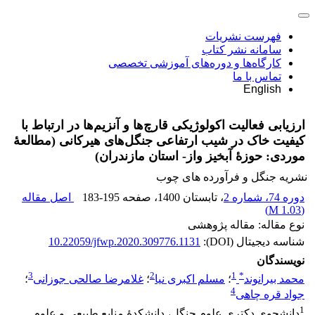
فهرست نشریات
سامانه نشر کتاب
کارگاه‌ها و دوره‌های آموزشی تخصصی
تماس با ما
English
ارزیابی فعالیت اکولوژیکی قارچ‌ها و آنزیم‌ها در ارتباط با
کیفیت خاک در شیب ارتفاعی جنگل‌های هیرکانی (مطالعۀ
موردی: حوزۀ آبخیز واز- استان مازندران)
نشریه جنگل و فرآورده های چوب
دوره 74، شماره 2
، تابستان 1400
، صفحه
183-195
اصل مقاله
)
1.03 M
(
نوع مقاله: مقاله پژوهشی
شناسه دیجیتال (DOI):
10.22059/jfwp.2020.309776.1131
نویسندگان
3
2
1
*
محمد بیرانوند
؛
مسلم اکبری نیا
؛
غلامرضا صالحی جوزانی
؛
4
جواد قره چاهی
1
دانشجوی دکتری علوم جنگل، دانشکدۀ منابع طبیعی و علوم