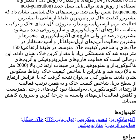
استفاده از روش‌های توالی‌یابی نسل جدید (next-generation
sequencing) تعیین توالی شد. بررسی‌های خاک‌شناسی نشان داد که
بیشترین کیفیت خاک در پایین‌ترین طبقۀ ارتفاعی با بیشترین
فعالیت آنزیم لوسین‌آمینوپپتیداز، نیتروژن کل، دمای خاک و ترکیب
متناسب قارچ‌های اکتومایکوریزی و ساپروتروفی دیده می‌شود.
بیشترین درصد فراوانی قارچ‌های اکتومایکوریزی، مخمرها و
بیشترین فعالیت آنزیم‌های آریل‌سولفاتاز و اسیدفسفاتاز در
خاک‌های با شاخص کیفیت خاک متوسط در طبقۀ ارتفاعی1500
متر دیده شد که همبستگی زیاد با مقدار کربن خاک نشان دادند. این
درحالی است که فعالیت قارچ‌های ساپروتروفیکی و آنزیم‌های
بتاگلوکوزیداز و سلوبیوهیدرولاز در طبقات ارتفاعی بالا (2000 متر
به بالا) دیده شد و بنابراین با شاخص کیفیت خاک ارتباط معکوس
نشان دادند. به‌طور کلی می‌توان نتیجه گرفت که با افزایش ارتفاع
از سطح دریا، شاخص کیفیت خاک و به همین ترتیب فعالیت
قارچ‌های اکتومایکوریزی به‌واسطۀ نبود گونه‌های درختی همزیست
و کاهش فعالیت آنزیم‌های وابسته به چرخۀ کربن و نیتروژن کاهش
می‌یابد.
کلیدواژه‌ها
اکتومایکوریز
؛
تنفس میکروبی
؛
توالی‌یابی ITS
؛
خاک جنگل
؛
فعالیت آنزیمی
؛
متاژنومیکس
مراجع