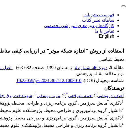
فهرست نشریات
سامانه نشر کتاب
کارگاه‌ها و دوره‌های آموزشی تخصصی
تماس با ما
English
استفاده از روش "اندازه شبکه موثر" در ارزیابی کیفی منا
محیط شناسی
مقاله 5
،
دوره 46، شماره 4
، زمستان 1399
، صفحه
663-682
اصل مق
نوع مقاله: مقاله پژوهشی
شناسه دیجیتال (DOI):
10.22059/jes.2021.302112.1008010
نویسندگان
3
2
*
1
آصف درویشی
؛
نغمه مبرقعی
؛
مریم یوسفی
؛
شهیندخت برق جل
1
دکتری آمایش سرزمین، گروه برنامه ریزی و طراحی محیط، پژوهشک
2
دانشیار گروه برنامهریزی و طراحی محیط، پژوهشکده علوم محیطی، 
3
دکتری آمایش سرزمین، گروه برنامهریزی و طراحی محیط، پژوهشکد
4
دانشیار گروه برنامه ریزی و طراحی محیط، پژوهشکده علوم محیطی،