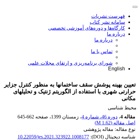
فهرست نشریات
سامانه نشر کتاب
کارگاه‌ها و دوره‌های آموزشی تخصصی
درباره ما
درباره ما
تماس با ما
شورای برنامه‌ریزی و ارتقای مجلات علمی
English
تعیین بهینه پوشش سقف ساختمانها به منظور کنترل جزایر
حرارتی شهری با استفاده از الگوریتم ژنتیک و تحلیلهای
مکانی
محیط شناسی
مقاله 4
،
دوره 46، شماره 4
، زمستان 1399
، صفحه
645-662
اصل مقاله (
1.62 M
)
نوع مقاله: مقاله پژوهشی
شناسه دیجیتال (DOI):
10.22059/jes.2021.323922.1008177