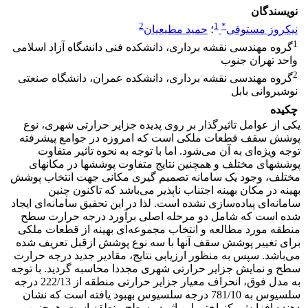
نویسندگان
2
1
*
نیکروز مستوفی
؛
حمید مطیعیان
1
گروه مهندسی نقشه برداری، دانشکده فنی دانشگاه آزاد اسلامی
واحد تهران جنوب
2
گروه مهندسی نقشه برداری، دانشکده عمران، دانشگاه صنعتی
نوشیروانی بابل
چکیده
یکی از عوامل تاثیرگذار بر روی پدیده جزایر حرارتی شهری، نوع
پوشش سقف قطعات ملکی است که امروزه در جوامع پیشرفته
توجه ویژه‌ای به آن می‌شود. اما با توجه به نحوه تاثیر متفاوت
پوششهای مختلف و همچنین نتایج متفاوت پوششها در مکانهای
مختلف، وجود یک سامانه تصمیم گیری مکانی جهت انتخاب پوشش
بهینه در مکان بهینه اجتناب ناپذیر می‌باشد که تاکنون چنین
سامانه‌ای پیاده‌سازی نشده است. لذا در این تحقیق سامانه‌ای ایجاد
شده است که شامل دو مرحله اصلی برآورد درجه حرارت سطح
منطقه مورد مطالعه و انتخاب مجموعه‌ای بهینه از قطعات ملکی
برای تغییر پوشش سقف آنها با سه نوع پوشش ازقبل تعریف شده
می‌باشد. سپس به منظور ارزیابی نتایج، مقادیر جدید درجه حرارت
سطح و نمایش جزایر حرارتی شهری مجددا محاسبه گردید. با توجه
به مدل فوق، انحراف معیار جزایر حرارتی منطقه از 222/13 درجه
سلسیوس به 781/10 درجه سلسیوس بهبود یافته است که نشان
دهنده افزایش یکنواختی این اثر در سطح منطقه است. همچنین