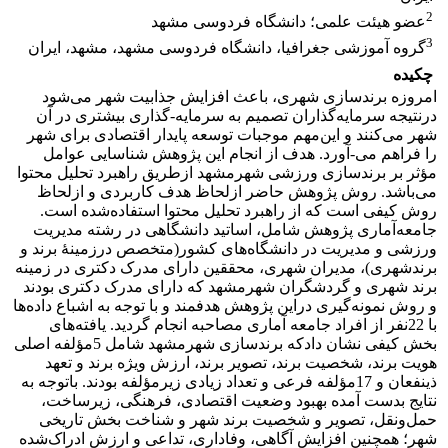
2
عضو هیئت علمی؛ دانشگاه فردوسی مشهد
3
گروه آموزشی جغرافیا، دانشگاه فردوسی مشهد، مشهد، ایران
چکیده
امروزه برندسازی شهری، باعث افزایش جذابیت شهر می‌شود
درنتیجه سرمایه‌گذاران تصمیم به سرمایه-گذاری بیشتری در آن
شهر می‌کنند و این‌مهم موجبات توسعه پایدار اقتصادی برای شهر
را فراهم می-آورد. هدف از انجام این پژوهش شناسایی عوامل
مؤثر بر برندسازی ورزشی شهرمشهد ازطریق راهبرد تحلیل محتوا
می‌باشد. روش پژوهش حاضر ازلحاظ هدف کاربردی و ازلحاظ
روش کیفی است که از راهبرد تحلیل‌ محتوا استفاده‌شده است.
جامعه‌آماری پژوهش شامل، اساتید دانشگاهی در رشته مدیریت
ورزشی و مدیریت در دانشگاه‌های کشور(متخصص درزمینۀ برند و
برندشهری)، مدیران شهری، محققین دارای مدرک دکتری در زمینه
برند شهری و گردشگران شهرمشهد که دارای مدرک دکتری بودند
و روش نمونه‌گیری دراین پژوهش هدفمند و با توجه به اشباع داده‌ها
با 22نفر از افراد جامعه آماری مصاحبه انجام گردید. یافته‌های
بخش کیفی نشان دادکه برندسازی شهرمشهد شامل 5مؤلفه اصلی
هویت برند، شخصیت برند، تصویر برند، ارزش‌ ویژه برند و تعهد
ذینفعان و 17مؤلفه فرعی و تعداد زیادی زیرمؤلفه بودند. باتوجه به
نتایج بدست آمده بهبود وضعیت اقتصادی، فرهنگی، زیرساخت،
حمل‌ونقل، تصویر و شخصیت برند شهر و شناخت بخش تاریخی
شهر؛ همچنین افزایش آگاهی، وفاداری، تداعی و ارزش ادراک‌شده