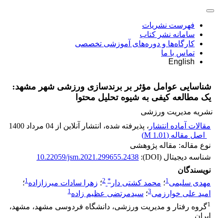
فهرست نشریات
سامانه نشر کتاب
کارگاه‌ها و دوره‌های آموزشی تخصصی
تماس با ما
English
شناسایی عوامل مؤثر بر برندسازی ورزشی شهر مشهد:
یک مطالعه کیفی به شیوه تحلیل محتوا
نشریه مدیریت ورزشی
مقالات آماده انتشار
، پذیرفته شده، انتشار آنلاین از 04 مرداد 1400
اصل مقاله (
1.01 M
)
نوع مقاله: مقاله پژوهشی
شناسه دیجیتال (DOI):
10.22059/jsm.2021.299655.2438
نویسندگان
1
2
*
1
مهدی سلیمی
؛
محمد کشتی دار
؛
زهرا سادات میرزازاده
؛
1
3
امید علی خوارزمی
؛
سیدمرتضی عظیم زاده
1
گروه رفتار و مدیریت ورزشی، دانشگاه فردوسی مشهد، مشهد،
ایران