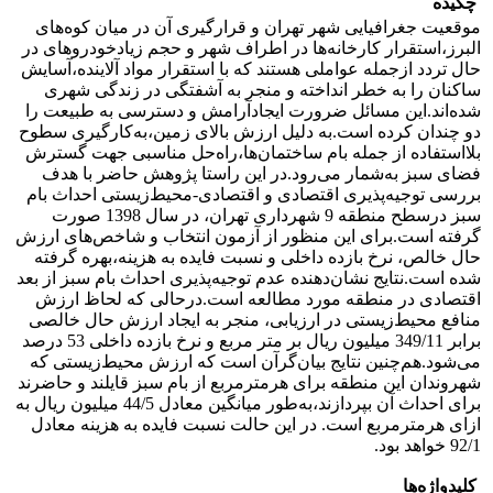
چکیده
موقعیت جغرافیایی شهر تهران و قرارگیری آن در میان کوه‌های
البرز،استقرار کارخانه‌ها در اطراف شهر و حجم زیادخودروهای در
حال تردد ازجمله عواملی هستند که با استقرار مواد آلاینده،آسایش
ساکنان را به خطر انداخته‌ و منجر به آشفتگی در زندگی شهری
شده‌اند.این مسائل ضرورت ایجادآرامش و دسترسی به طبیعت را
دو چندان کرده است.به دلیل ارزش بالای زمین،به‌کارگیری سطوح
بلااستفاده از جمله بام ساختمان‌ها،راه‌حل مناسبی جهت گسترش
فضای سبز به‌شمار می‌رود.در این راستا پژوهش حاضر با هدف
بررسی توجیه‌پذیری اقتصادی و اقتصادی-محیط‌زیستی احداث بام
سبز درسطح منطقه 9 شهرداری تهران، در سال 1398 صورت
گرفته است.برای این منظور از آزمون انتخاب و شاخص‌های ارزش
حال خالص، نرخ بازده داخلی و نسبت فایده به هزینه،بهره گرفته
شده است.نتایج نشان‌‌دهنده‌ عدم توجیه‌پذیری احداث بام سبز از بعد
اقتصادی در منطقه مورد مطالعه است.درحالی که لحاظ ارزش
منافع محیط‌زیستی در ارزیابی، منجر به ایجاد ارزش حال خالصی
برابر 349/11 میلیون ریال بر متر مربع و نرخ بازده داخلی 53 درصد
می‌شود.هم‌چنین نتایج بیان‌گرآن است که ارزش محیط‌زیستی که
شهروندان این منطقه برای هرمترمربع از بام سبز قایلند و حاضرند
برای احداث آن بپردازند،به‌طور میانگین معادل 44/5 میلیون ریال به
ازای هرمترمربع است. در این حالت نسبت فایده به هزینه معادل
92/1 خواهد بود.
کلیدواژه‌ها