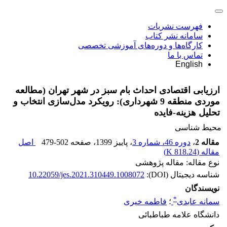
فهرست نشریات
سامانه نشر کتاب
کارگاه‌ها و دوره‌های آموزشی تخصصی
تماس با ما
English
ارزیابی اقتصادی احداث بام سبز در شهر تهران (مطالعه
موردی منطقه 9 شهرداری): رویکرد مدل‌سازی انتخاب و
تحلیل هزینه-فایده
محیط شناسی
مقاله 2
،
دوره 46، شماره 3
، پاییز 1399
، صفحه
479-502
اصل
مقاله (
818.24 K
)
نوع مقاله: مقاله پژوهشی
شناسه دیجیتال (DOI):
10.22059/jes.2021.310449.1008072
نویسندگان
*
سمانه عابدی
؛
فاطمه خیری
دانشگاه علامه طباطبائی